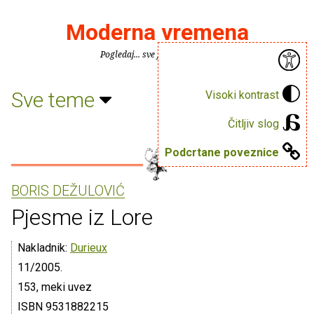
Moderna vremena
Pogledaj... sve je puno knjiga.
Sve teme
Visoki kontrast
Čitljiv slog
Podcrtane poveznice
BORIS DEŽULOVIĆ
Pjesme iz Lore
Nakladnik:
Durieux
11/2005.
153, meki uvez
ISBN 9531882215