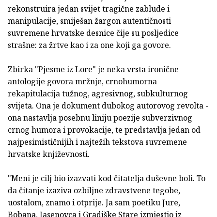
rekonstruira jedan svijet tragične zablude i
manipulacije, smiješan žargon autentičnosti
suvremene hrvatske desnice čije su posljedice
strašne: za žrtve kao i za one koji ga govore.
Zbirka "Pjesme iz Lore" je neka vrsta ironične
antologije govora mržnje, crnohumorna
rekapitulacija tužnog, agresivnog, subkulturnog
svijeta. Ona je dokument dubokog autorovog revolta -
ona nastavlja posebnu liniju poezije subverzivnog
crnog humora i provokacije, te predstavlja jedan od
najpesimističnijih i najtežih tekstova suvremene
hrvatske književnosti.
"Meni je cilj bio izazvati kod čitatelja duševne boli. To
da čitanje izaziva ozbiljne zdravstvene tegobe,
uostalom, znamo i otprije. Ja sam poetiku Jure,
Bobana, Jasenovca i Gradiške Stare izmjestio iz