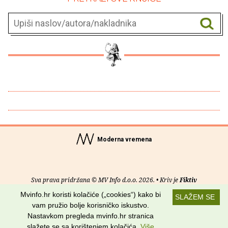
Moderna vremena
Sva prava pridržana © MV Info d.o.o. 2026. • Kriv je
Fiktiv
Mvinfo.hr koristi kolačiće („cookies“) kako bi
SLAŽEM SE
O nama
•
Pomoć
•
Uvjeti korištenja
•
RSS kanali
vam pružio bolje korisničko iskustvo.
Nastavkom pregleda mvinfo.hr stranica
Potraži nas na:
slažete se sa korištenjem kolačića.
Više