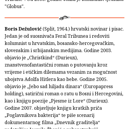
"Globus".
Boris Dežulović
(Split, 1964.) hrvatski novinar i pisac.
Jedan je od suosnivača Feral Tribunea i redoviti
kolumnist u hrvatskim, bosansko-hercegovačkim,
slovenskim i srbijanskim medijima. Godine 2003.
objavio je „Christkind“ (Durieux),
znanstvenofantastični roman o putovanju kroz
vrijeme i etičkim dilemama vezanim za mogućnost
ubojstva Adolfa Hitlera kao bebe. Godine 2005.
objavio je „Jebo sad hiljadu dinara“ (Europapress
holding), satirični roman o ratu u Bosni i Hercegovini,
kao i knjigu poezije „Pjesme iz Lore“ (Durieux).
Godine 2007. objavljuje knjigu kratkih priča
„Poglavnikova bakterija“ te piše scenarij
dokumentarnog filma „Dnevnik graditelja“