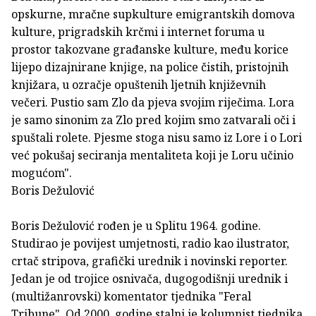
opskurne, mračne supkulture emigrantskih domova
kulture, prigradskih krčmi i internet foruma u
prostor takozvane građanske kulture, među korice
lijepo dizajnirane knjige, na police čistih, pristojnih
knjižara, u ozračje opuštenih ljetnih književnih
večeri. Pustio sam Zlo da pjeva svojim riječima. Lora
je samo sinonim za Zlo pred kojim smo zatvarali oči i
spuštali rolete. Pjesme stoga nisu samo iz Lore i o Lori
već pokušaj seciranja mentaliteta koji je Loru učinio
mogućom".
Boris Dežulović
Boris Dežulović rođen je u Splitu 1964. godine.
Studirao je povijest umjetnosti, radio kao ilustrator,
crtač stripova, grafički urednik i novinski reporter.
Jedan je od trojice osnivača, dugogodišnji urednik i
(multižanrovski) komentator tjednika "Feral
Tribune". Od 2000. godine stalni je kolumnist tjednika