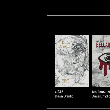
EEG
Belladon
Daša Drndić
Daša Drndi