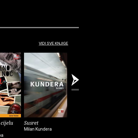
VIDI SVE KNJIGE
cijelu
Susret
Povijest moje
Drama ra
obitelji od 1941. do
traume
Milan Kundera
1991, i nakon
ba
Darko Luki