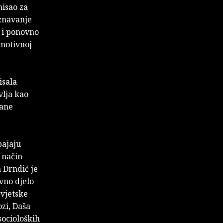
misao za
oznavanje
o i ponovno
emotivnoj
isala
vlja kao
tane
pajaju
j način
 Drndić je
vno djelo
svjetske
zi, Daša
socioloških