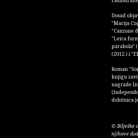
radiodram
Dosad objav
"Marija Czę
"Canzone di
"Leica form
parabola" (
(2012.) i "E
Roman "Son
knjigu zavi
nagrade Ind
(Independe
dobitnica 
© Bilješke 
njihove dod