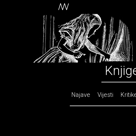
Knjig
Najave
Vijesti
Kritik