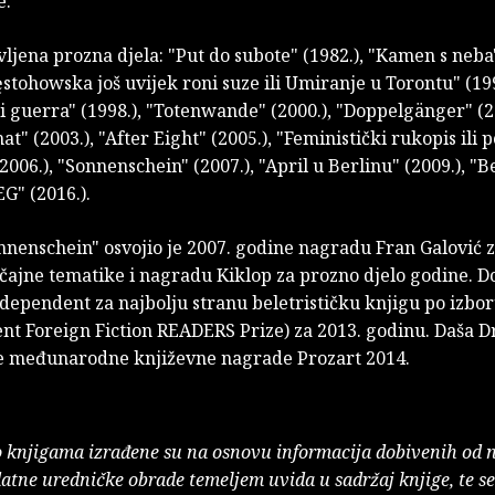
e.
ljena prozna djela: "Put do subote" (1982.), "Kamen s neba"
stohowska još uvijek roni suze ili Umiranje u Torontu" (199
 guerra" (1998.), "Totenwande" (2000.), "Doppelgänger" (2
at" (2003.), "After Eight" (2005.), "Feministički rukopis ili p
2006.), "Sonnenschein" (2007.), "April u Berlinu" (2009.), "
EG" (2016.).
nenschein" osvojio je 2007. godine nagradu Fran Galović z
čajne tematike i nagradu Kiklop za prozno djelo godine. Do
ependent za najbolju stranu beletrističku knjigu po izboru
nt Foreign Fiction READERS Prize) za 2013. godinu. Daša D
je međunarodne književne nagrade Prozart 2014.
o knjigama izrađene su na osnovu informacija dobivenih od 
atne uredničke obrade temeljem uvida u sadržaj knjige, te s