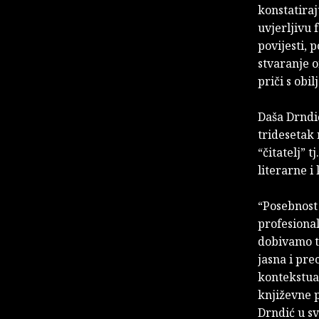
konstatiraj
uvjerljivu 
povijesti, 
stvaranje 
priči s obi
Daša Drndić
tridesetak 
“čitatelj” 
literarne i
“Posebnost 
profesional
dobivamo te
jasna i pre
kontekstual
književne 
Drndić u sv