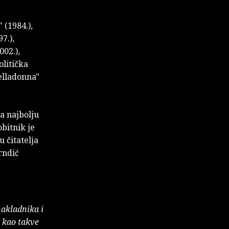
 (1984.),
7.),
002.),
olitička
Belladonna"
a najbolju
bitnik je
 čitatelja
rndić
nakladnika i
e kao takve