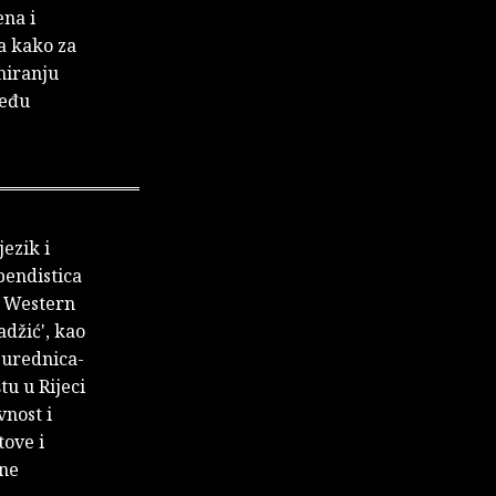
ena i
ha kako za
niranju
među
ezik i
pendistica
se Western
adžić', kao
 urednica-
tu u Rijeci
nost i
tove i
rne