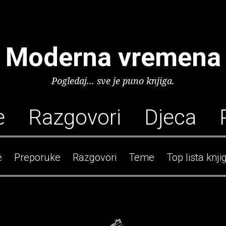
Moderna vremena
Pogledaj... sve je puno knjiga.
e
Razgovori
Djeca
e
Preporuke
Razgovori
Teme
Top lista knji