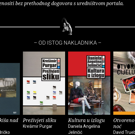
enositi bez prethodnog dogovora s uredništvom portala.
– OD ISTOG NAKLADNIKA –
 kiša nad
Preživjeti sliku
Kultura u izlogu
Otvoreno 
noć
Krešimir Purgar
Daniela Angelina
ričko
Jelinčić
David True