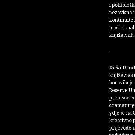
i politološ
nezavisna i
kontinuitet
tradicional
književnih 
Daša Drnd
književnost
boravila je
Reserve Uni
profesoric
dramaturgin
gdje je na
kreativno p
prijevode 