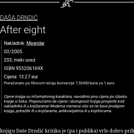
DAŠA DRNDIĆ
After eight
Nakladnik:
Meandar
03/2005.
203, meki uvez
ISBN 953206169X
Cijena: 13.27 eur
Preračunato po fiksnom tečaju konverzije 7,53450 kuna za 1 euro
Cijene knjiga su informativnog karaktera, navodimo prvu cijenu po izlasku
knjige iz tiska. Preporučamo da cijene i dostupnost knjiga provjerite kod
nakladnika ili u knjižarama! Moderna vremena više se ne bave prodajom
knjiga, potražite ih u knjižarama, antikvarijatima ili u knjižnicama.
njigu Daše Drndić kritika je (pa i publika) vrlo dobro prih