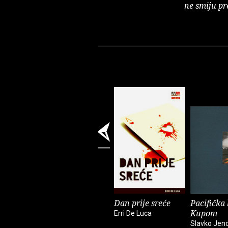
ne smiju pr
Dan prije sreće
Pacifička
Kupom
Erri De Luca
Slavko Jend