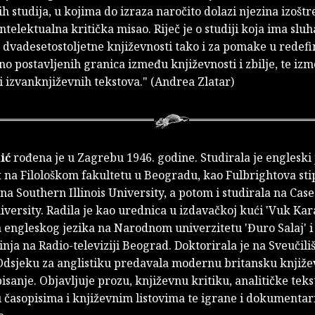
kih studija, u kojima do izraza naročito dolazi njezina izoštr
ntelektualna kritička misao. Riječ je o studiji koja ima slu
 dvadesetostoljetne književnosti tako i za pomake u redefi
no postavljenih granica između književnosti i zbilje, te iz
i izvanknjiževnih tekstova." (Andrea Zlatar)
ić
rođena je u Zagrebu 1946. godine. Studirala je engleski j
 na Filološkom fakultetu u Beogradu, kao Fulbrightova sti
 na Southern Illinois University, a potom i studirala na Ca
versity. Radila je kao urednica u izdavačkoj kući 'Vuk Kar
a engleskog jezika na Narodnom univerzitetu 'Đuro Salaj' i
ja na Radio-televiziji Beograd. Doktorirala je na Sveučiliš
 Odsjeku za anglistiku predavala modernu britansku književ
isanje. Objavljuje prozu, književnu kritiku, analitičke teks
u časopisima i književnim listovima te igrane i dokumenta