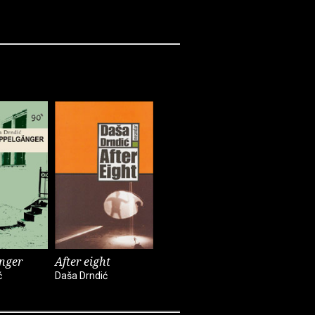
Ivana Sajko
nger
After eight
ć
Daša Drndić