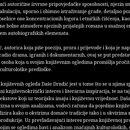
ući autoričine izvrsne pripovjedačke sposobnosti, njezin s
fabulaciju, uporno i obimno istraživanje građe, detaljno p
posebice one koncentracionih logora i etničkih čišćenja, ka
one bolne atmosfere njezinih prijašnjih romana u snažnoj 
ljem autobiografskih elemenata.
, autorica koja piše poeziju, prozu i prijevode i koja je nap
radio drama, igranih i dokumentarnih, ovaj se put predsta
tj. osoba koja u svojim književnim ogledima promišlja proči
 kulturološke predloške.
književnih ogleda Daše Drndić jest u tome što se u njima s
ni književnokritički interes i literarna inspiracija, te na ta
kstove koji uz teorijsku imaju i književnu vrijednost. Daša
cizna u svojim analizama, vodeći računa da pojedino knjiže
izira kako u okvirima domaće tradicije tako i u okvirima 
produkcije. Uz prevladavajući interes prema književnoj pro
ojim se ogledima bavi i analizom značajnih kulturoloških, 