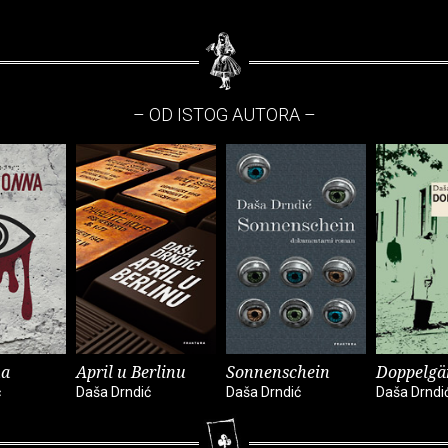
– OD ISTOG AUTORA –
na
April u Berlinu
Sonnenschein
Doppelgä
ć
Daša Drndić
Daša Drndić
Daša Drndi