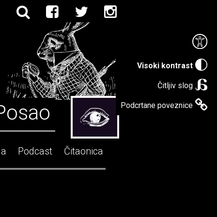
Visoki kontrast
Čitljiv slog
Posao
Podcrtane poveznice
ga
Podcast
Čitaonica