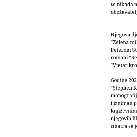
se nikada n
obožavatelj
Njegova dje
"Zelena mil
Peterom Str
romani "Rev
"Vjetar kro
Godine 202
"Stephen Ki
monografija
i izniman 
književnim
njegovih li
smatra se 