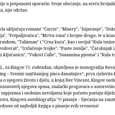
ije u potpunosti oporavio. Svoje obećanje, na sreću brojnih
a, nije održao.
la uključuju romane "Carrie", "Misery", "Isijavanje", "Dokt
ja", "Potpaljivačica", "Mrtva zona" i brojne druge, te u koa
aubom, "Talisman" i "Crna kuća", kao i serijal "Kula tmine"
olveraš", "Izvlačenje trojke", "Puste zemlje", "Čarobnjak i 
z ključanicu", "Vukovi Calle", "Susannina pjesma" i "Kula t
2., za Kingov 75. rođendan, objavljena je monografija Bev
ng – Svemir najčitanijeg pisca današnjice", prva cjelovita
 o njegovu životu i djelu, u kojoj Bev Vincent, Kingov osobn
poznavatelj njegova opusa, znalački progovara o autorovim
 uspjesima i osobnim nevoljama koje počesto postaju dijel
kova. Kingova autobiografija "O pisanju – Sjećanja na zanat
jednom od najboljih knjiga o pisanju svih vremena!