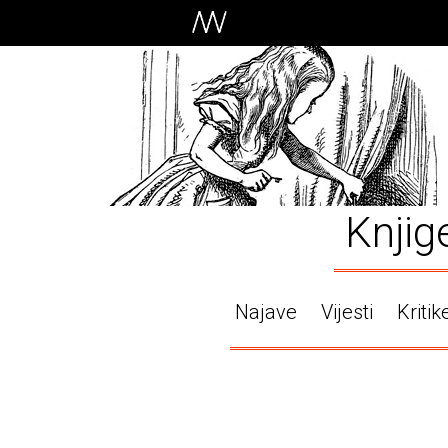
Knjig
Najave
Vijesti
Kritik