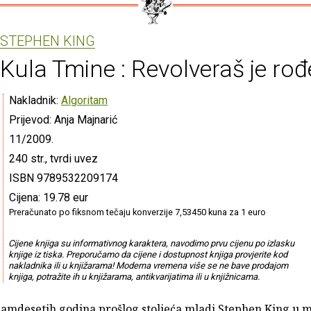
STEPHEN KING
Kula Tmine : Revolveraš je ro
Nakladnik:
Algoritam
Prijevod: Anja Majnarić
11/2009.
240 str., tvrdi uvez
ISBN 9789532209174
Cijena: 19.78 eur
Preračunato po fiksnom tečaju konverzije 7,53450 kuna za 1 euro
Cijene knjiga su informativnog karaktera, navodimo prvu cijenu po izlasku
knjige iz tiska. Preporučamo da cijene i dostupnost knjiga provjerite kod
nakladnika ili u knjižarama! Moderna vremena više se ne bave prodajom
knjiga, potražite ih u knjižarama, antikvarijatima ili u knjižnicama.
damdesetih godina prošlog stoljeća mladi Stephen King u 