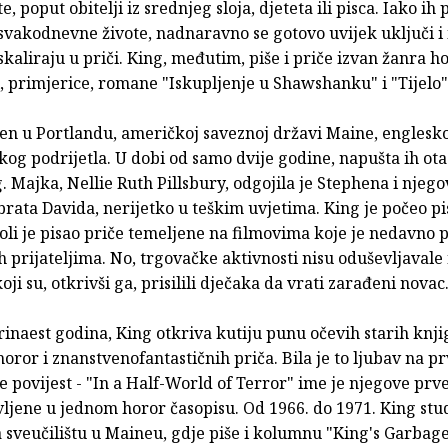
, poput obitelji iz srednjeg sloja, djeteta ili pisca. Iako ih
svakodnevne živote, nadnaravno se gotovo uvijek uključi i
skaliraju u priči. King, međutim, piše i priče izvan žanra h
, primjerice, romane "Iskupljenje u Shawshanku" i "Tijelo"
en u Portlandu, američkoj saveznoj državi Maine, englesko
kog podrijetla. U dobi od samo dvije godine, napušta ih ot
 Majka, Nellie Ruth Pillsbury, odgojila je Stephena i njego
rata Davida, nerijetko u teškim uvjetima. King je počeo pis
koli je pisao priče temeljene na filmovima koje je nedavno 
h prijateljima. No, trgovačke aktivnosti nisu oduševljavale
oji su, otkrivši ga, prisilili dječaka da vrati zarađeni novac
rinaest godina, King otkriva kutiju punu očevih starih knji
ror i znanstvenofantastičnih priča. Bila je to ljubav na pr
je povijest - "In a Half-World of Terror" ime je njegove prv
vljene u jednom horor časopisu. Od 1966. do 1971. King stu
 sveučilištu u Maineu, gdje piše i kolumnu "King's Garbag