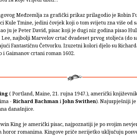
ngovog Međzemlja za grafički prikaz prilagodio je Robin Fu
 Kule Tmine, jedini čovjek koji o tom svijetu zna više od
sao ju je Peter David, pisac koji je dugi niz godina pisao Hul
 Lee, najbolji Marvelov crtač dvadeset prvog stoljeća (do sa
ajući Fantastičnu Četvorku. Izuzetni kolori djelo su Richard
io i Gaimanov crtani roman 1602.
ing
( Portland, Maine, 21. rujna 1947.), američki književnik
ima -
Richard Bachman
i
John Swithen
). Najuspješniji j
na današnjice.
in King je američki pisac, najpoznatiji je po svojim nevje
 horor romanima. Kingove priče nerijetko uključuju posv