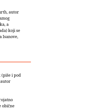
rth, autor
 samog
ka, a
da) koji se
a Isanove,
 (piše i pod
e autor
rojatno
e obične