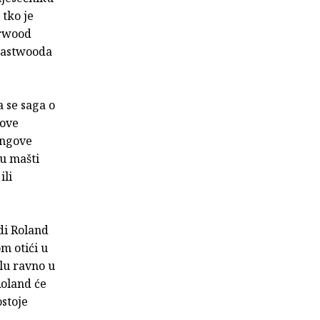
 tko je
erwood
Eastwooda
a se saga o
gove
Kingove
u mašti
ili
di Roland
om otići u
Zlu ravno u
Roland će
stoje