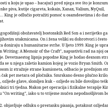
osti u koju je upao – bacajući pred njega sve što je konzum
nke piva, kutije cigareta, kokain, Xanax, Valium, NyQuil,
 King je odlučio potražiti pomoć u osamdesetima i do dan
st.
ugogodišnji obožavatelj bostonskih Red Sox-a i nerijetko g
njihovim utakmicama. On i žena veliki su dobrotvori i često
a doniraju u humanitarne svrhe. U ljeto 1999. King je upr
n Writing: A Memoir of the Craft", napustivši rad na njoj 
ije. Devetnaestog lipnja popodne King je hodao desnom st
ada se u njega zaletio kamion kojeg je vozio Bryan Smith. 
som iz stražnje strane kamioneta, odbacio je prednjom s
a čak pet metara od pločnika. Smrskano desno plučno krilo
 ozljede glave, slomljen kuk – ozljede su bile dovoljno teš
lnici tri tjedna. Nakon pet operacija i fizikalne terapije Ki
u "On writing", iako u to vrijeme mučen nepodnošljivom bo
2. objavljuje odluku o prestanku pisanja, potaknut ozljeda