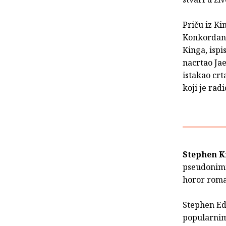
Priču iz Ki
Konkordanci
Kinga, ispi
nacrtao Jae
istakao crt
koji je rad
Stephen K
pseudonim
horor roma
Stephen Edw
popularnim