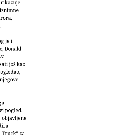
 prikazuje
 iznimne
orora,
.
g je i
ac, Donald
va
ati još kao
pogledao,
 njegove
.
ga,
vi pogled.
e objavljene
dira
e Truck" za