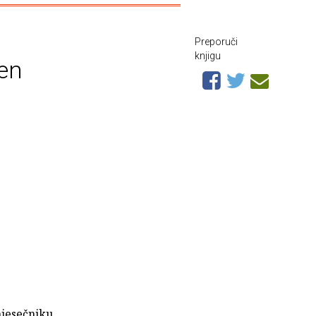
Preporuči
knjigu
đen
mjesečniku