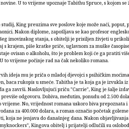
novine. U to vrijeme upoznaje Tabithu Spruce, s kojom se 
o studij, King preuzima sve poslove koje može naći, poput, 
aonici. Nakon diplome, zapošljava se kao profesor englesko
eg imovinskog stanja, s obitelji je prisiljen živjeti u prikoli
aj s krajem, piše kratke priče, uglavnom za muške časopise,
taje ovisan o alkoholu, što je problem koji će ga pratiti viš
 U to vrijeme počinje rad na čak nekoliko romana.
vih ideja mu je priča o mladoj djevojci s psihičkim moćima
, baca rukopis u smeće. Tabitha je ta koja ga je izvukla iz
a ga završi. Naslovljujući priču "Carrie", King je šalje izd
e previše odgovoru. Dobiva, međutim, ponudu od 2.500 dol
to vrijeme. No, vrijednost romana uskoro biva prepoznata i
rodana za 400.000 dolara, a roman označio početak goleme
ti, koja ne jenjava do današnjeg dana. Nakon objavljivanj
knockers", Kingova obitelj i prijatelji odlučili su oslobod