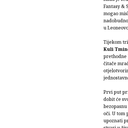
Fantasy & S
mogao misl
nadobudnog
u Leoneovom
Tijekom tri
Kuli Tmin
prethodne k
čitače mra
otjelotvori
jednostavno
Prvi put pr
dobit će sv
bezopasnu m
oči. U tom
upoznati p
stvari u ži