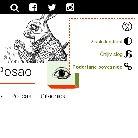
Visoki kontrast
Čitljiv slog
Posao
Podcrtane poveznice
ga
Podcast
Čitaonica