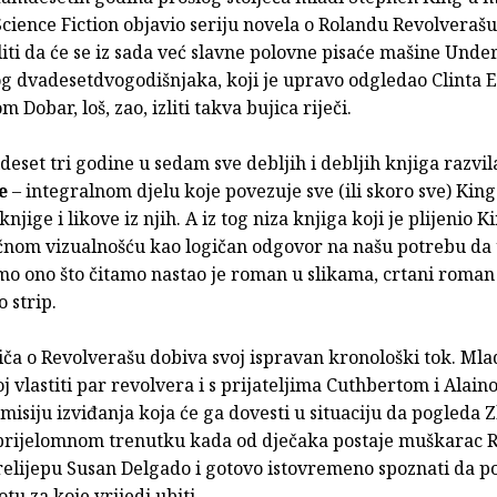
cience Fiction objavio seriju novela o Rolandu Revolverašu
iti da će se iz sada već slavne polovne pisaće mašine Und
 dvadesetdvogodišnjaka, koji je upravo odgledao Clinta 
 Dobar, loš, zao, izliti takva bujica riječi.
deset tri godine u sedam sve debljih i debljih knjiga razvil
e
– integralnom djelu koje povezuje sve (ili skoro sve) Kin
njige i likove iz njih. A iz tog niza knjiga koji je plijenio 
čnom vizualnošću kao logičan odgovor na našu potrebu da 
mo ono što čitamo nastao je roman u slikama, crtani roman 
 strip.
iča o Revolverašu dobiva svoj ispravan kronološki tok. Mla
oj vlastiti par revolvera i s prijateljima Cuthbertom i Alain
isiju izviđanja koja će ga dovesti u situaciju da pogleda 
 prijelomnom trenutku kada od dječaka postaje muškarac 
relijepu Susan Delgado i gotovo istovremeno spoznati da po
votu za koje vrijedi ubiti…