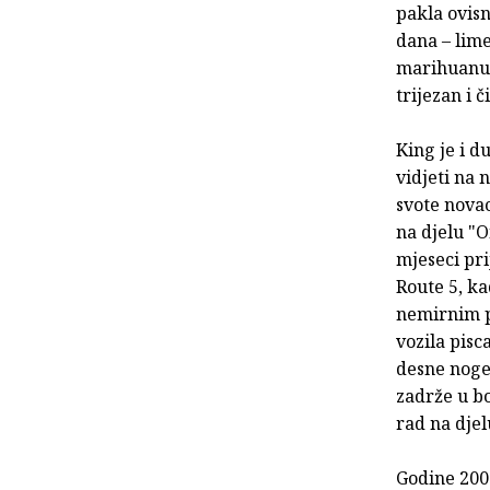
pakla ovisn
dana – lime
marihuanu…
trijezan i či
King je i d
vidjeti na 
svote novac
na djelu "O
mjeseci pr
Route 5, k
nemirnim p
vozila pisc
desne noge,
zadrže u bo
rad na djel
Godine 200