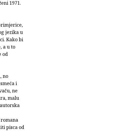
ženi 1971.
primjerice,
g jezika u
ci. Kako bi
 a u to
e od
, no
 smeća i
avaču, ne
ara, malu
 autorska
a romana
iti pisca od