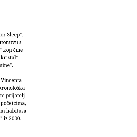
or Sleep",
utorstvu s
 koji čine
kristal",
mine".
a Vincenta
 kronološka
i prijatelj
 početcima,
om habitusa
" iz 2000.