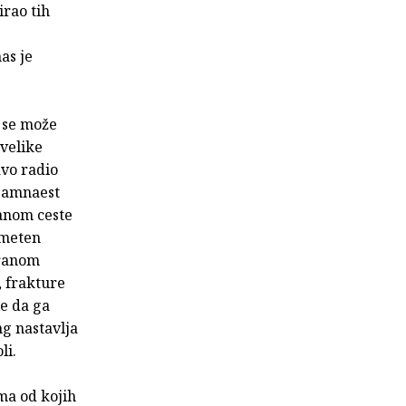
irao tih
as je
a se može
 velike
avo radio
osamnaest
ranom ceste
Ometen
tranom
, frakture
ke da ga
ng nastavlja
li.
ma od kojih