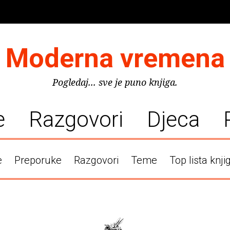
Moderna vremena
Pogledaj... sve je puno knjiga.
e
Razgovori
Djeca
e
Preporuke
Razgovori
Teme
Top lista knji