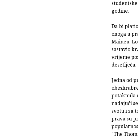
studentske 
godine.
Da bi plati
onoga u pr
Maineu. Loš
sastavio kr
vrijeme pos
desetljeća.
Jedna od pr
obeshrabren
potaknula d
nadajući s
svotu i za 
prava su p
popularnos
"The Thommy