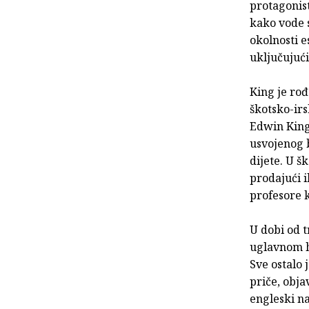
protagoniste
kako vode 
okolnosti e
uključujući
King je rođ
škotsko-irs
Edwin King.
usvojenog b
dijete. U š
prodajući i
profesore k
U dobi od t
uglavnom ho
Sve ostalo 
priče, obja
engleski na