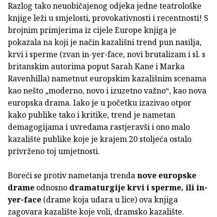
Razlog tako neuobičajenog odjeka jedne teatrološke
knjige leži u smjelosti, provokativnosti i recentnosti! S
brojnim primjerima iz cijele Europe knjiga je
pokazala na koji je način kazališni trend pun nasilja,
krvi i sperme (zvan in-yer-face, novi brutalizam i sl. s
britanskim autorima poput Sarah Kane i Marka
Ravenhilla) nametnut europskim kazališnim scenama
kao nešto „moderno, novo i izuzetno važno“, kao nova
europska drama. Iako je u početku izazivao otpor
kako publike tako i kritike, trend je nametan
demagogijama i uvredama rastjeravši i ono malo
kazalište publike koje je krajem 20 stoljeća ostalo
privrženo toj umjetnosti.
Boreći se protiv nametanja trenda
nove europske
drame
odnosno
dramaturgije krvi i sperme, ili in-
yer-face
(drame koja udara u lice) ova knjiga
zagovara kazalište koje voli, dramsko kazalište.