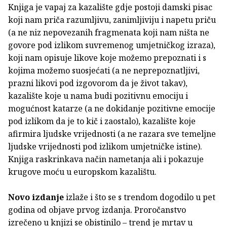
Knjiga je vapaj za kazalište gdje postoji damski pisac
koji nam priča razumljivu, zanimljiviju i napetu priču
(a ne niz nepovezanih fragmenata koji nam ništa ne
govore pod izlikom suvremenog umjetničkog izraza),
koji nam opisuje likove koje možemo prepoznati i s
kojima možemo suosjećati (a ne neprepoznatljivi,
prazni likovi pod izgovorom da je život takav),
kazalište koje u nama budi pozitivnu emociju i
mogućnost katarze (a ne dokidanje pozitivne emocije
pod izlikom da je to kič i zaostalo), kazalište koje
afirmira ljudske vrijednosti (a ne razara sve temeljne
ljudske vrijednosti pod izlikom umjetničke istine).
Knjiga raskrinkava način nametanja ali i pokazuje
krugove moću u europskom kazalištu.
Novo izdanje
izlaže i što se s trendom dogodilo u pet
godina od objave prvog izdanja. Proročanstvo
izrečeno u knjizi se obistinilo – trend je mrtav u