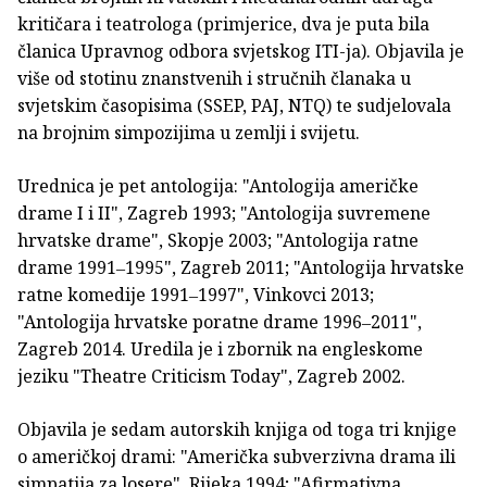
kritičara i teatrologa (primjerice, dva je puta bila
članica Upravnog odbora svjetskog ITI-ja). Objavila je
više od stotinu znanstvenih i stručnih članaka u
svjetskim časopisima (SSEP, PAJ, NTQ) te sudjelovala
na brojnim simpozijima u zemlji i svijetu.
Urednica je pet antologija: "Antologija američke
drame I i II", Zagreb 1993; "Antologija suvremene
hrvatske drame", Skopje 2003; "Antologija ratne
drame 1991‒1995", Zagreb 2011; "Antologija hrvatske
ratne komedije 1991‒1997", Vinkovci 2013;
"Antologija hrvatske poratne drame 1996‒2011",
Zagreb 2014. Uredila je i zbornik na engleskome
jeziku "Theatre Criticism Today", Zagreb 2002.
Objavila je sedam autorskih knjiga od toga tri knjige
o američkoj drami: "Američka subverzivna drama ili
simpatija za losere", Rijeka 1994; "Afirmativna