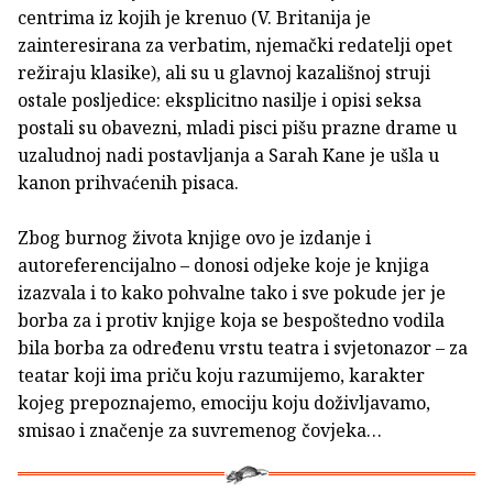
centrima iz kojih je krenuo (V. Britanija je
zainteresirana za verbatim, njemački redatelji opet
režiraju klasike), ali su u glavnoj kazališnoj struji
ostale posljedice: eksplicitno nasilje i opisi seksa
postali su obavezni, mladi pisci pišu prazne drame u
uzaludnoj nadi postavljanja a Sarah Kane je ušla u
kanon prihvaćenih pisaca.
Zbog burnog života knjige ovo je izdanje i
autoreferencijalno – donosi odjeke koje je knjiga
izazvala i to kako pohvalne tako i sve pokude jer je
borba za i protiv knjige koja se bespoštedno vodila
bila borba za određenu vrstu teatra i svjetonazor – za
teatar koji ima priču koju razumijemo, karakter
kojeg prepoznajemo, emociju koju doživljavamo,
smisao i značenje za suvremenog čovjeka…