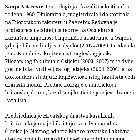
Sanja Nikčević
, teatrologinja i kazališna kritičarka,
rođena 1960. Diplomirala, magistrirala i doktorirala
na Filozofskom fakutetu u Zagrebu. Redovna je
profesorica i voditeljica teorije na Odsjeku za
kazališnu umjetnost Umjetničke akademije u Osijeku,
gdje je bila voditeljica Odsjeka (2007‒2009). Predavala
je na Katedri za književnost engleskog jezika
Filozofskog fakulteta u Osijeku (2003‒2007) te je dvije
godine bila i voditeljica tog odsjeka (2004‒2006), a na
doktorskom studiju iz književnosti istog fakulteta vodi
dramski modul. Predaje kolegije o američkoj i
britanskoj drami, kazališnoj kritici te povijest drame i
kazališta.
Predsjednica je Hrvatskog društva kazališnih
kritičara kojemu je bila i tajnica u dva mandata.
Članica je Glavnog odbora Matice hrvatske i aktivna
članica brojnih hrvatskih i međunarodnih udruga