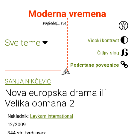
Moderna vremena
Pogledaj... sve je puno knjiga.
Sve teme
Visoki kontrast
Čitljiv slog
Podcrtane poveznice
SANJA NIKČEVIĆ
Nova europska drama ili
Velika obmana 2
Nakladnik:
Leykam international
12/2009.
344 str., tvrdi uvez