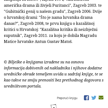
američka drama ili živjeli Puritanci", Zagreb 2003. te
"Gubitnički genij u našem gradu", Zagreb 2006. Dvije
o hrvatskoj drami: "Što je nama hrvatska drama
danas?", Zagreb 2008, te prvu knjigu o kazališnoj
kritici u Hrvatskoj: "Kazališna kritika ili neizbježni
suputnik", Zagreb 2011. za koju je dobila Nagradu
Matice hrvatske Antun Gustav Matoš.
© Bilješke o knjigama izrađene su na osnovu
informacija dobivenih od nakladnika i njihove dodatne
uredničke obrade temeljem uvida u sadržaj knjige, te se
kao takve ne smiju prenositi bez prethodnog dogovora s
uredništvom portala.
Preporuči knjigu