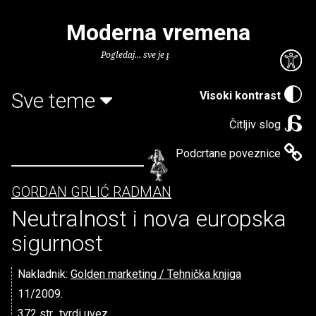
Moderna vremena
Pogledaj... sve je puno knjiga.
Sve teme
Visoki kontrast
Čitljiv slog
Podcrtane poveznice
GORDAN GRLIĆ RADMAN
Neutralnost i nova europska
sigurnost
Nakladnik:
Golden marketing / Tehnička knjiga
11/2009.
372 str., tvrdi uvez