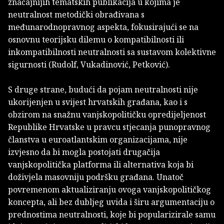
značajnijih tematskih publikacija u kojima je
neutralnost metodički obrađivana s
međunarodnopravnog aspekta, fokusirajući se na
osnovnu teorijsku dilemu o kompatibilnosti ili
inkompatibilnosti neutralnosti sa sustavom kolektivne
sigurnosti (Rudolf, Vukadinović, Petković).
S druge strane, budući da pojam neutralnosti nije
ukorijenjen u svijest hrvatskih građana, kao i s
obzirom na snažnu vanjskopolitičku opredijeljenost
Republike Hrvatske u pravcu stjecanja punopravnog
članstva u euroatlantskim organizacijama, nije
izvjesno da bi mogla postojati drugačija
vanjskopolitička platforma ili alternativa koja bi
doživjela masovniju podršku građana. Unatoč
povremenom aktualiziranju ovoga vanjskopolitičkog
koncepta, ali bez dubljeg uvida i širu argumentaciju o
prednostima neutralnosti, koje bi popularizirale samu