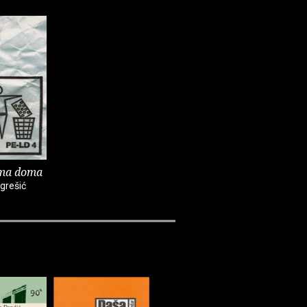
ma doma
grešić