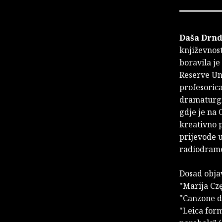
Daša Drnd
književnost
boravila je
Reserve Uni
profesoric
dramaturgin
gdje je na
kreativno p
prijevode 
radiodram
Dosad objav
"Marija Czę
"Canzone di
"Leica form