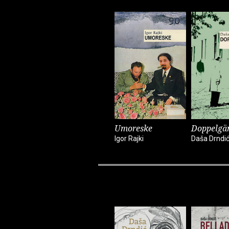
Umoreske
Doppelgä
Igor Rajki
Daša Drndi