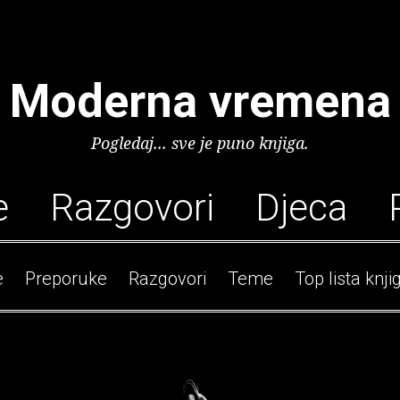
Moderna vremena
Pogledaj... sve je puno knjiga.
e
Razgovori
Djeca
e
Preporuke
Razgovori
Teme
Top lista knji