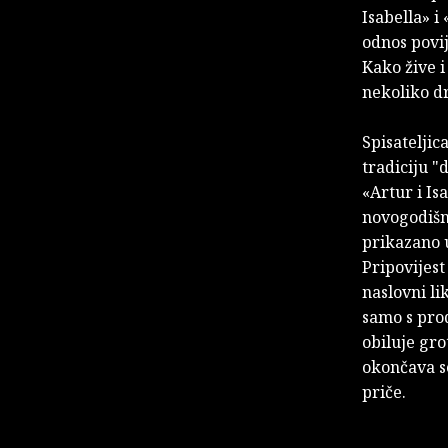
Isabella» i
odnos povij
Kako žive 
nekoliko d
Spisateljic
tradiciju "
«Artur i Is
novogodišnj
prikazano u
Pripovijest
naslovni li
samo s prod
obiluje gro
okončava s
priče.