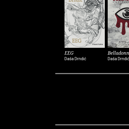
EEG
Belladon
Daša Drndić
Daša Drndi