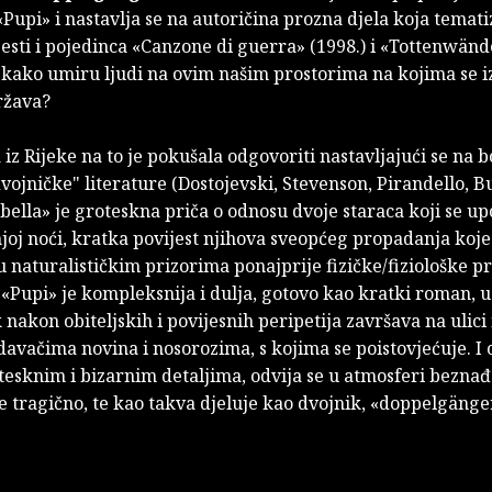
 «Pupi» i nastavlja se na autoričina prozna djela koja temati
esti i pojedinca «Canzone di guerra» (1998.) i «Tottenwände
i kako umiru ljudi na ovim našim prostorima na kojima se i
ržava?
a iz Rijeke na to je pokušala odgovoriti nastavljajući se na 
dvojničke" literature (Dostojevski, Stevenson, Pirandello, B
abella» je groteskna priča o odnosu dvoje staraca koji se u
oj noći, kratka povijest njihova sveopćeg propadanja koje 
 naturalističkim prizorima ponajprije fizičke/fiziološke pr
 «Pupi» je kompleksnija i dulja, gotovo kao kratki roman, u
k nakon obiteljskih i povijesnih peripetija završava na ulici 
avačima novina i nosorozima, s kojima se poistovjećuje. I 
tesknim i bizarnim detaljima, odvija se u atmosferi beznađa
e tragično, te kao takva djeluje kao dvojnik, «doppelgänge