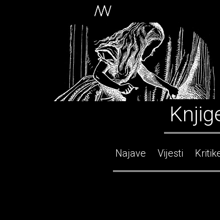
Knjig
Najave
Vijesti
Kritik