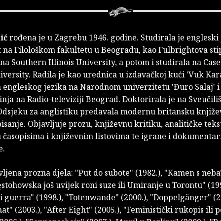
ić
rođena je u Zagrebu 1946. godine. Studirala je engleski j
 na Filološkom fakultetu u Beogradu, kao Fulbrightova sti
 na Southern Illinois University, a potom i studirala na Ca
versity. Radila je kao urednica u izdavačkoj kući 'Vuk Kar
a engleskog jezika na Narodnom univerzitetu 'Đuro Salaj' i
ja na Radio-televiziji Beograd. Doktorirala je na Sveučiliš
 Odsjeku za anglistiku predavala modernu britansku književ
isanje. Objavljuje prozu, književnu kritiku, analitičke teks
u časopisima i književnim listovima te igrane i dokumenta
e.
ljena prozna djela: "Put do subote" (1982.), "Kamen s neba"
stohowska još uvijek roni suze ili Umiranje u Torontu" (199
 guerra" (1998.), "Totenwande" (2000.), "Doppelgänger" (2
at" (2003.), "After Eight" (2005.), "Feministički rukopis ili p