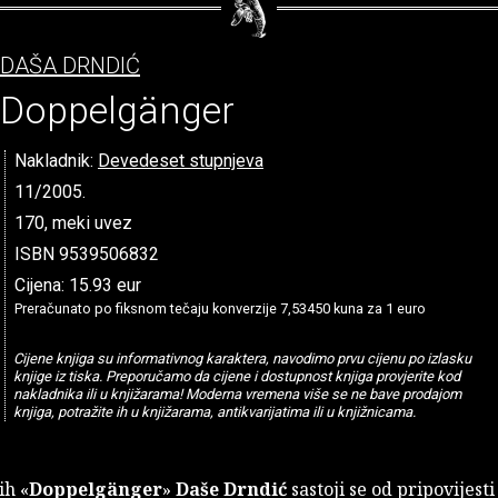
DAŠA DRNDIĆ
Doppelgänger
Nakladnik:
Devedeset stupnjeva
11/2005.
170, meki uvez
ISBN 9539506832
Cijena: 15.93 eur
Preračunato po fiksnom tečaju konverzije 7,53450 kuna za 1 euro
Cijene knjiga su informativnog karaktera, navodimo prvu cijenu po izlasku
knjige iz tiska. Preporučamo da cijene i dostupnost knjiga provjerite kod
nakladnika ili u knjižarama! Moderna vremena više se ne bave prodajom
knjiga, potražite ih u knjižarama, antikvarijatima ili u knjižnicama.
ih «
Doppelgänger
»
Daše Drndić
sastoji se od pripovijesti