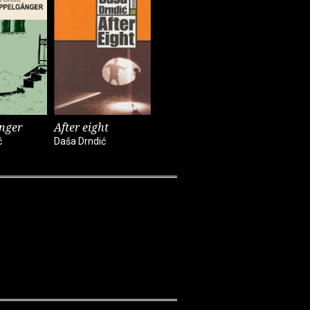
nger
After eight
ć
Daša Drndić