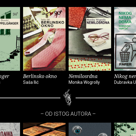
nger
Berlinsko okno
Nemilosrdna
Nikog ne
ć
Saša Ilić
Monika Wogrolly
Dubravka U
– OD ISTOG AUTORA –