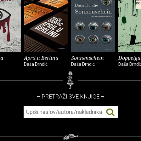
na
April u Berlinu
Sonnenschein
Doppelgä
ć
Daša Drndić
Daša Drndić
Daša Drndi
– PRETRAŽI SVE KNJIGE –