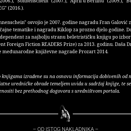
2006.), "Sonnenschein" (2007.), "April u Berlinu" (2009.), "
EG" (2016.).
nenschein" osvojio je 2007. godine nagradu Fran Galović z
čajne tematike i nagradu Kiklop za prozno djelo godine. Do
ependent za najbolju stranu beletrističku knjigu po izboru
nt Foreign Fiction READERS Prize) za 2013. godinu. Daša D
je međunarodne književne nagrade Prozart 2014.
o knjigama izrađene su na osnovu informacija dobivenih od 
atne uredničke obrade temeljem uvida u sadržaj knjige, te s
enositi bez prethodnog dogovora s uredništvom portala.
– OD ISTOG NAKLADNIKA –