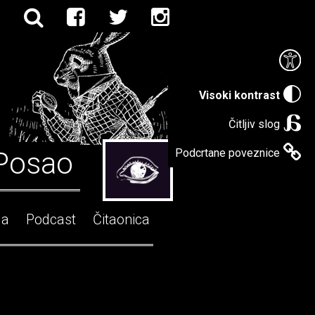
Visoki kontrast
Čitljiv slog
Posao
Podcrtane poveznice
ga
Podcast
Čitaonica