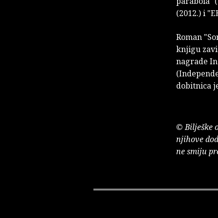
parabola" (
(2012.) i "E
Roman "Son
knjigu zavi
nagrade Ind
(Independe
dobitnica 
© Bilješke 
njihove dod
ne smiju pr