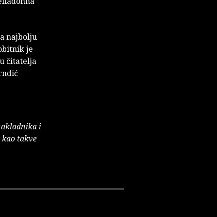
Belladonna"
a najbolju
bitnik je
 čitatelja
rndić
nakladnika i
e kao takve