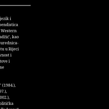
ezik i
pendistica
se Western
adžić', kao
 urednica-
tu u Rijeci
nost i
tove i
rne
 (1984.),
7.),
002.),
olitička