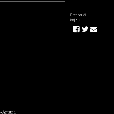
Preporuči
knjigu
 «Artur i