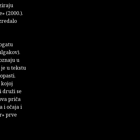
ziraju
» (2000.).
zredalo
bogatu
ulgakov).
poznaju u
je u tekstu
opasti.
 kojoj
i druži se
ova priča
 i očaja i
r» prve