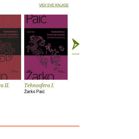
VIDI SVE KNJIGE
a II.
Tehnosfera I.
Totalitarizam?
Treća ze
Žarko Paić
Žarko Paić
Žarko Paić