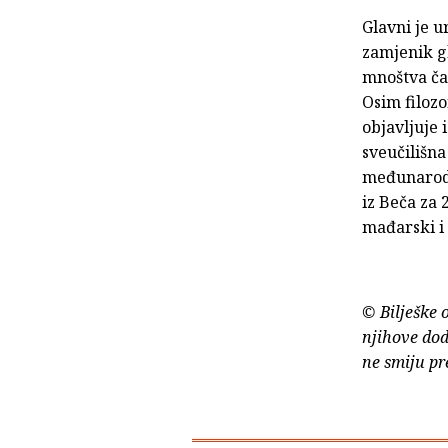
Glavni je u
zamjenik g
mnoštva čas
Osim filozof
objavljuje 
sveučilišna
međunarodn
iz Beča za 
mađarski i 
© Bilješke 
njihove dod
ne smiju pr