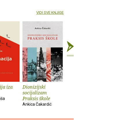
VIDI SVE KNJIGE
ja iza
Dionizijski
Grga Novak : Život
Anatomij
socijalizam
i djela
imperiju
Praksis škole
iša
Slobodan Prosperov
Davor Beg
Ankica Čakardić
Novak