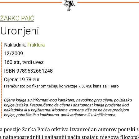
ŽARKO PAIĆ
Uronjeni
Nakladnik:
Fraktura
12/2009.
160 str., tvrdi uvez
ISBN 9789532661248
Cijena: 19.78 eur
Preračunato po fiksnom tečaju konverzije 7,53450 kuna za 1 euro
Cijene knjiga su informativnog karaktera, navodimo prvu cijenu po izlasku
knjige iz tiska. Preporučamo da cijene i dostupnost knjiga provjerite kod
nakladnika ili u knjižarama! Moderna vremena više se ne bave prodajom
knjiga, potražite ih u knjižarama, antikvarijatima ili u knjižnicama.
 poezije Žarka Paića otkriva izvanredan autorov poetski s
 najneposredniji i najjasniji način spajaju njegova filozofs