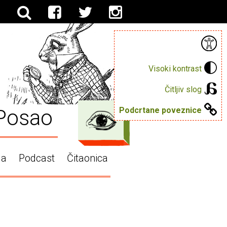
Visoki kontrast
Čitljiv slog
Posao
Podcrtane poveznice
ga
Podcast
Čitaonica