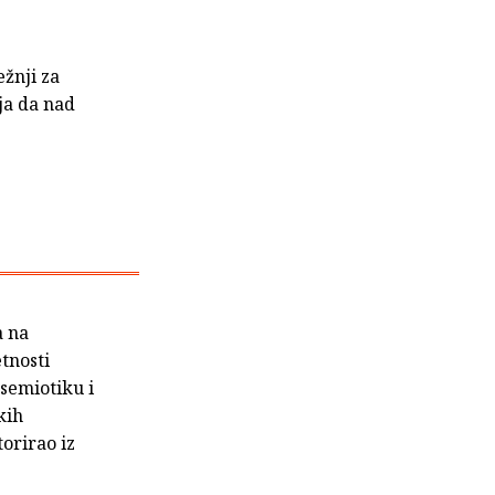
ežnji za
lja da nad
a na
tnosti
 semiotiku i
kih
torirao iz