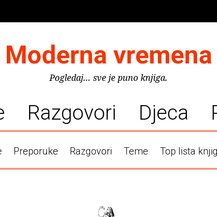
Moderna vremena
Pogledaj... sve je puno knjiga.
e
Razgovori
Djeca
e
Preporuke
Razgovori
Teme
Top lista knji