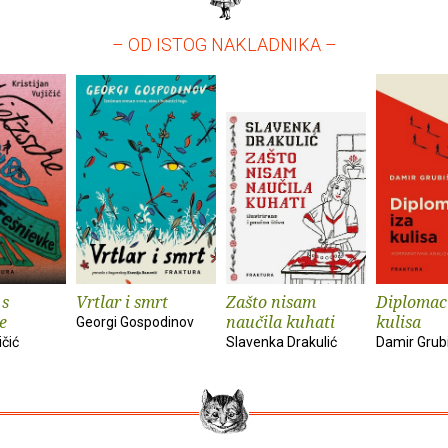
– OD ISTOG NAKLADNIKA –
 s
Vrtlar i smrt
Zašto nisam
Diplomaci
e
naučila kuhati
kulisa
Georgi Gospodinov
ičić
Slavenka Drakulić
Damir Grub