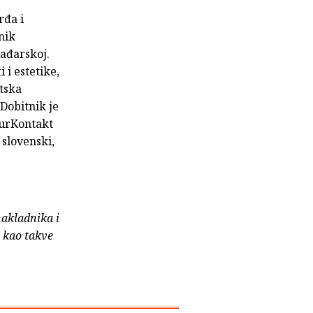
rđa i
nik
Mađarskoj.
 i estetike,
atska
 Dobitnik je
turKontakt
 slovenski,
nakladnika i
e kao takve