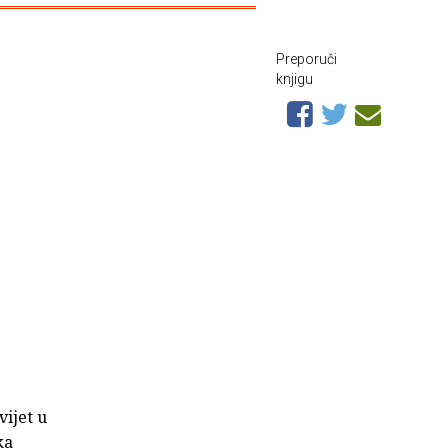
Preporuči
knjigu
vijet u
ka