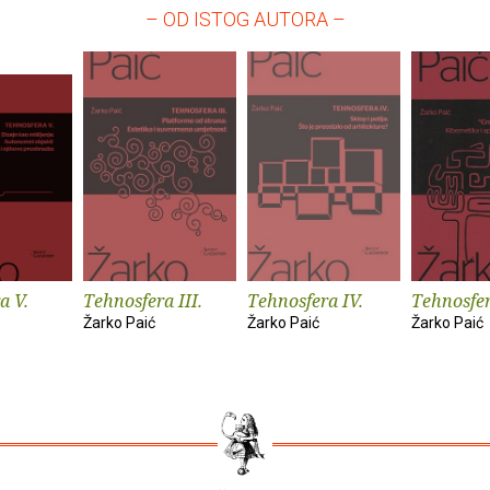
– OD ISTOG AUTORA –
a V.
Tehnosfera III.
Tehnosfera IV.
Tehnosfer
Žarko Paić
Žarko Paić
Žarko Paić