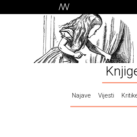
Knjig
Najave
Vijesti
Kritik