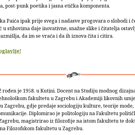
a, post-punk poetika i jasna etička komponenta.
ka Paića ipak prije svega i nadasve progovara o slobodi i č
ć u stihovima daje inovativne, snažne slike i čitatelja ostav
zmišlja, da im se vraća i da ih iznova čita i citira.
oglavlje!
ć
rođen je 1958. u Kutini. Docent na Studiju modnog dizajn
tehnološkom fakultetu u Zagrebu i Akademiji likovnih umje
 u Zagrebu, gdje predaje sociologiju kulture, teorije mode,
munikacije. Diplomirao je politologiju na Fakultetu politič
Zagrebu, magistrirao iz filozofije na istom fakultetu te dok
 na Filozofskom fakultetu u Zagrebu.