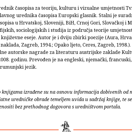
rednik časopisa za teoriju, kulturu i vizualne umjetnosti Tv
lavnog urednika časopisa Europski glasnik. Stalni je surad
opisa u Hrvatskoj, Sloveniji, BiH, Crnoj Gori, Slovačkoj i 
ijskih, sociologijskih i studija iz područja teorije umjetnosti
i književne eseje. Autor je i dviju zbirki poezije (Aura, Hrv
 naklada, Zagreb, 1994.; Opako ljeto, Ceres, Zagreb, 1998.).
e autorske nagrade za literaturu austrijske zaklade Kul
2008. godinu. Prevođen je na engleski, njemački, francuski,
rumunjski jezik.
o knjigama izrađene su na osnovu informacija dobivenih od 
atne uredničke obrade temeljem uvida u sadržaj knjige, te s
enositi bez prethodnog dogovora s uredništvom portala.