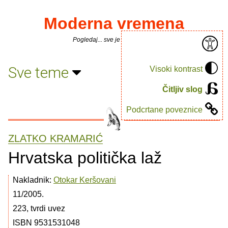
Moderna vremena
Pogledaj... sve je puno knjiga.
Sve teme
Visoki kontrast
Čitljiv slog
Podcrtane poveznice
ZLATKO KRAMARIĆ
Hrvatska politička laž
Nakladnik:
Otokar Keršovani
11/2005.
223, tvrdi uvez
ISBN 9531531048