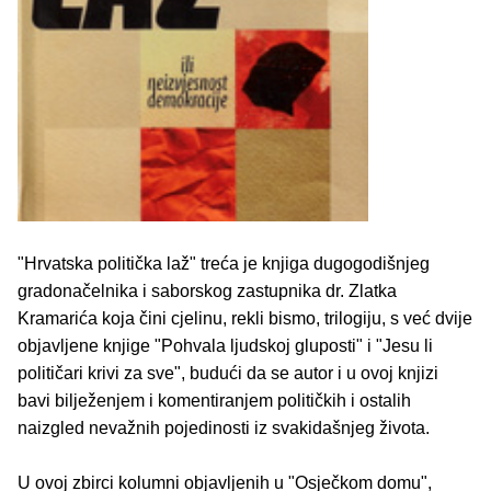
"Hrvatska politička laž" treća je knjiga dugogodišnjeg
gradonačelnika i saborskog zastupnika dr. Zlatka
Kramarića koja čini cjelinu, rekli bismo, trilogiju, s već dvije
objavljene knjige "Pohvala ljudskoj gluposti" i "Jesu li
političari krivi za sve", budući da se autor i u ovoj knjizi
bavi bilježenjem i komentiranjem političkih i ostalih
naizgled nevažnih pojedinosti iz svakidašnjeg života.
U ovoj zbirci kolumni objavljenih u "Osječkom domu",