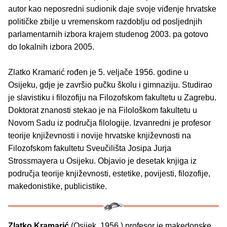
autor kao neposredni sudionik daje svoje viđenje hrvatske
političke zbilje u vremenskom razdoblju od posljednjih
parlamentarnih izbora krajem studenog 2003. pa gotovo
do lokalnih izbora 2005.
Zlatko Kramarić rođen je 5. veljače 1956. godine u
Osijeku, gdje je završio pučku školu i gimnaziju. Studirao
je slavistiku i filozofiju na Filozofskom fakultetu u Zagrebu.
Doktorat znanosti stekao je na Filološkom fakultetu u
Novom Sadu iz područja filologije. Izvanredni je profesor
teorije književnosti i novije hrvatske književnosti na
Filozofskom fakultetu Sveučilišta Josipa Jurja
Strossmayera u Osijeku. Objavio je desetak knjiga iz
područja teorije književnosti, estetike, povijesti, filozofije,
makedonistike, publicistike.
Zlatko Kramarić
(Osijek, 1956.) profesor je makedonske