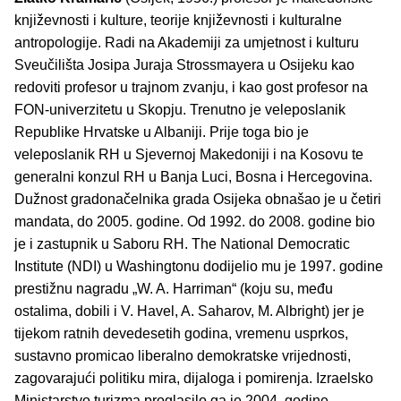
književnosti i kulture, teorije književnosti i kulturalne
antropologije. Radi na Akademiji za umjetnost i kulturu
Sveučilišta Josipa Juraja Strossmayera u Osijeku kao
redoviti profesor u trajnom zvanju, i kao gost profesor na
FON-univerzitetu u Skopju. Trenutno je veleposlanik
Republike Hrvatske u Albaniji. Prije toga bio je
veleposlanik RH u Sjevernoj Makedoniji i na Kosovu te
generalni konzul RH u Banja Luci, Bosna i Hercegovina.
Dužnost gradonačelnika grada Osijeka obnašao je u četiri
mandata, do 2005. godine. Od 1992. do 2008. godine bio
je i zastupnik u Saboru RH. The National Democratic
Institute (NDI) u Washingtonu dodijelio mu je 1997. godine
prestižnu nagradu „W. A. Harriman“ (koju su, među
ostalima, dobili i V. Havel, A. Saharov, M. Albright) jer je
tijekom ratnih devedesetih godina, vremenu usprkos,
sustavno promicao liberalno demokratske vrijednosti,
zagovarajući politiku mira, dijaloga i pomirenja. Izraelsko
Ministarstvo turizma proglasilo ga je 2004. godine