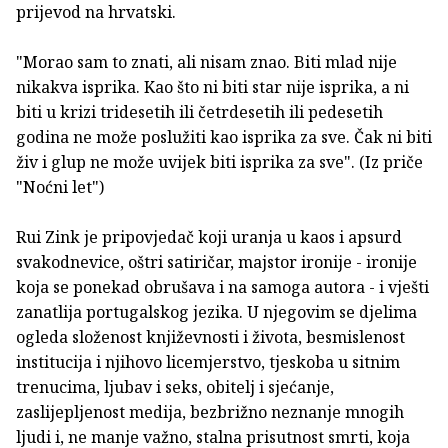
prijevod na hrvatski.
"Morao sam to znati, ali nisam znao. Biti mlad nije
nikakva isprika. Kao što ni biti star nije isprika, a ni
biti u krizi tridesetih ili četrdesetih ili pedesetih
godina ne može poslužiti kao isprika za sve. Čak ni biti
živ i glup ne može uvijek biti isprika za sve". (Iz priče
"Noćni let")
Rui Zink je pripovjedač koji uranja u kaos i apsurd
svakodnevice, oštri satiričar, majstor ironije - ironije
koja se ponekad obrušava i na samoga autora - i vješti
zanatlija portugalskog jezika. U njegovim se djelima
ogleda složenost književnosti i života, besmislenost
institucija i njihovo licemjerstvo, tjeskoba u sitnim
trenucima, ljubav i seks, obitelj i sjećanje,
zaslijepljenost medija, bezbrižno neznanje mnogih
ljudi i, ne manje važno, stalna prisutnost smrti, koja