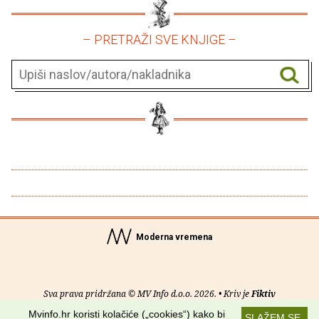
– PRETRAŽI SVE KNJIGE –
Moderna vremena
Sva prava pridržana © MV Info d.o.o. 2026. • Kriv je
Fiktiv
Mvinfo.hr koristi kolačiće („cookies“) kako bi
SLAŽEM SE