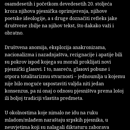
osamdesetih i početkom devedesetih 20. stoljeća
kroza njihova pjesnička oprimjerenja, njihove
poetske ideologije, a s druge doznačiti refleks jake
društvene zbilje na njihov tekst, što dakako važi i
obratno.
Društvena anomija, eksplozija anakronizama,
nacionalizma i nazadnjaštva, rezignacije i apatije bili
su pokrov ispod kojega su morali proklijati novi
pjesnički glasovi. I to, nasreću, glasovi pobune i
otpora totalitarizmu stvarnosti – jednoumlja u kojemu
nije bilo moguće uspostaviti valjda niti jedan
konsenzus, pa ni onaj o odnosu pjesništva prema lošoj
ili boljoj tradiciji vlastita predmeta.
U okolnostima koje nimalo ne idu na ruku
mladom/mlađem naraštaju srpskih pjesnika, u
neuvjetima koji su nalagali diktaturu zaborava