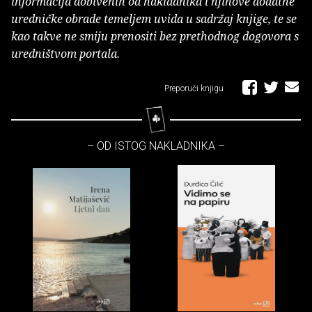
informacija dobivenih od nakladnika i njihove dodatne
uredničke obrade temeljem uvida u sadržaj knjige, te se
kao takve ne smiju prenositi bez prethodnog dogovora s
uredništvom portala.
Preporuči knjigu
– OD ISTOG NAKLADNIKA –