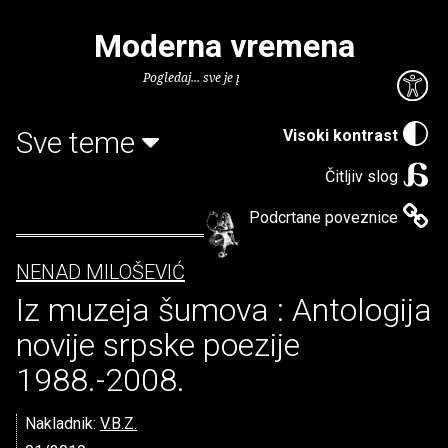
Moderna vremena
Pogledaj... sve je puno knjiga.
Sve teme
Visoki kontrast
Čitljiv slog
Podcrtane poveznice
NENAD MILOŠEVIĆ
Iz muzeja šumova : Antologija
novije srpske poezije
1988.-2008.
Nakladnik:
V.B.Z.