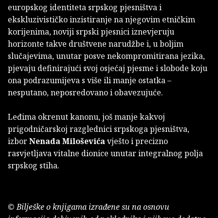
europskog identiteta srpskog pjesništva i
ekskluzivističko inzistiranje na njegovim etničkim
korijenima, noviji srpski pjesnici iznevjeruju
horizonte takve društvene narudžbe i, u boljim
slučajevima, unutar posve nekompromitirana jezika,
pjevaju definirajući svoj osjećaj pjesme i slobode koju
ona podrazumijeva s više ili manje ostatka –
nesputano, neposredovano i obavezujuće.
Leđima okrenut kanonu, još manje kakvoj
prigodničarskoj razglednici srpskoga pjesništva,
izbor
Nenada Miloševića
vješto i precizno
rasvjetljava vitalne dionice unutar integralnog polja
srpskog stiha.
© Bilješke o knjigama izrađene su na osnovu