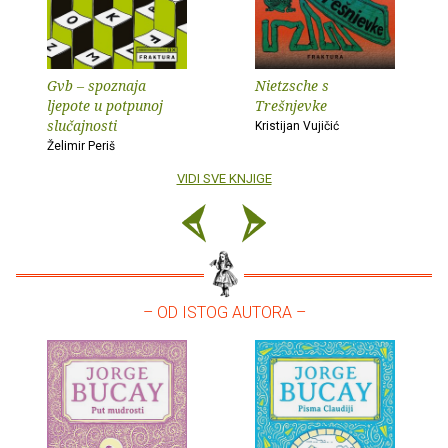
Gvb – spoznaja
Nietzsche s
ljepote u potpunoj
Trešnjevke
slučajnosti
Kristijan Vujičić
Želimir Periš
VIDI SVE KNJIGE
– OD ISTOG AUTORA –