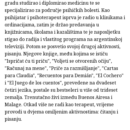
gradu studirao i diplomirao medicinu te se
specijalizirao za područje psihičkih bolesti. Kao
psihijatar i psihoterapeut isprva je radio u klinikama i
ordinacijama, zatim je držao predavanja u
knjižnicama, školama i kazalištima te je naposljetku
stigao do radija i vlastitog programa na argentinskoj
televiziji. Potom se posvetio svojoj drugoj aktivnosti,
pisanju. Njegove knjige, među kojima se ističu
"Ispričat ću ti priču", "Voljeti se otvorenih očiju",
"Računaj na mene", "Priče za razmišljanje", "Cartas
para Claudia", "Recuentos para Demián", "El Cochero"
i "El Juego de los cuentos", prevedene na dvadeset
četiri jezika, postale su bestseleri u više od trideset
zemalja. Trenutačno živi između Buenos Airesa i
Malage. Otkad više ne radi kao terapeut, vrijeme
provodi u dvjema omiljenim aktivnostima: čitanju i
pisanju.