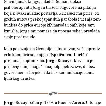
Glavni junak knjige, mladić Demián, dolazi
psihoterapeutu Jorgeu tražeći odgovore na pitanja
koja si svaki mladac postavlja. Pričajući mu priče, od
grčkih mitova preko japanskih parabola i učenja zen-
budista do priča europskih naroda i onih koje sam
izmišlja, Jorge mu pomaže da upozna sebe i prevlada
svoje predrasude.
Iako pokazuje da život nije jednostavan, već naprotiv
vrlo kompliciran, knjiga "
Ispričat ću ti priču
"
prepuna je optimizma.
Jorge Bucay
otkriva da je
pripovijedanje najjači i najbolji lijek za sve, da bez
govora nema čovjeka i da bez komunikacije nema
ljudskog društva.
Jorge Bucay
rođen je 1949. u Buenos Airesu. U tom je