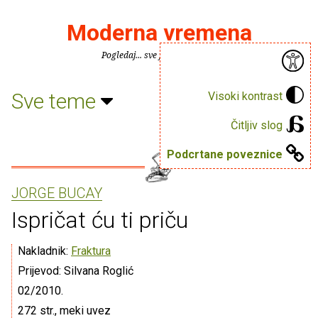
Moderna vremena
Pogledaj... sve je puno knjiga.
Sve teme
Visoki kontrast
Čitljiv slog
Podcrtane poveznice
JORGE BUCAY
Ispričat ću ti priču
Nakladnik:
Fraktura
Prijevod: Silvana Roglić
02/2010.
272 str., meki uvez