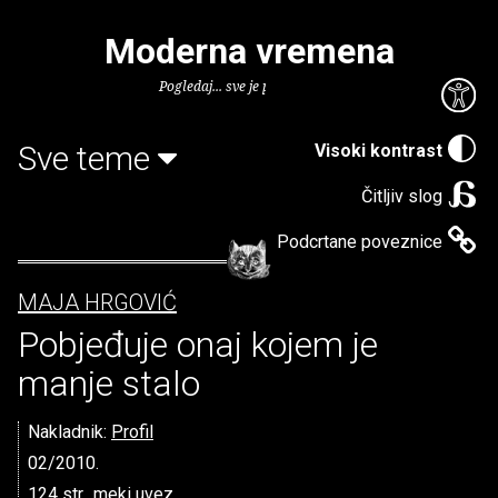
Moderna vremena
Pogledaj... sve je puno knjiga.
Sve teme
Visoki kontrast
Čitljiv slog
Podcrtane poveznice
MAJA HRGOVIĆ
Pobjeđuje onaj kojem je
manje stalo
Nakladnik:
Profil
02/2010.
124 str., meki uvez