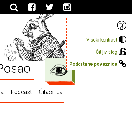
Visoki kontrast
Čitljiv slog
Posao
Podcrtane poveznice
ga
Podcast
Čitaonica