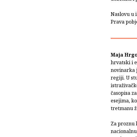
Naslovu u i
Prava pobje
Maja Hrgo
hrvatski i 
novinarka j
regiji. U 
istraživačk
časopisa za
esejima, k
tretmanu ž
Za proznu k
nacionalnu 