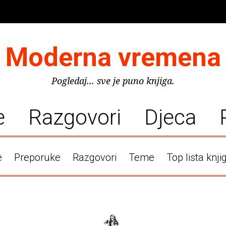
Moderna vremena
Pogledaj... sve je puno knjiga.
e
Razgovori
Djeca
e
Preporuke
Razgovori
Teme
Top lista knji