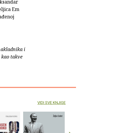
leksandar
eljica Em
rađenoj
nakladnika i
e kao takve
VIDI SVE KNJIGE