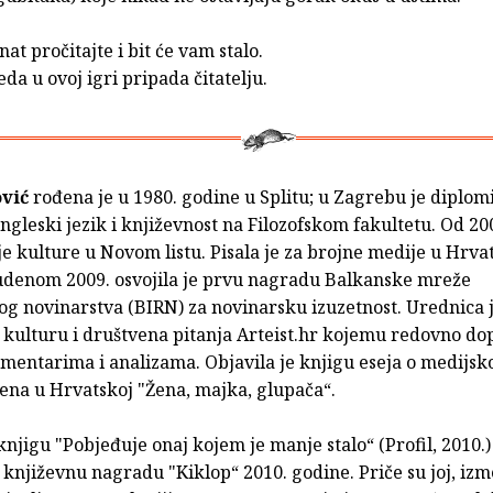
nat pročitajte i bit će vam stalo.
da u ovoj igri pripada čitatelju.
vić
rođena je u 1980. godine u Splitu; u Zagrebu je diplom
engleski jezik i književnost na Filozofskom fakultetu. Od 20
e kulture u Novom listu. Pisala je za brojne medije u Hrvat
studenom 2009. osvojila je prvu nagradu Balkanske mreže
og novinarstva (BIRN) za novinarsku izuzetnost. Urednica 
 kulturu i društvena pitanja Arteist.hr kojemu redovno do
omentarima i analizama. Objavila je knjigu eseja o medijs
ena u Hrvatskoj "Žena, majka, glupača“.
njigu "Pobjeđuje onaj kojem je manje stalo“ (Profil, 2010.)
književnu nagradu "Kiklop“ 2010. godine. Priče su joj, iz