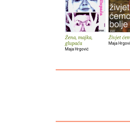
Žena, majka,
Živjet će
glupača
Maja Hrgov
Maja Hrgović