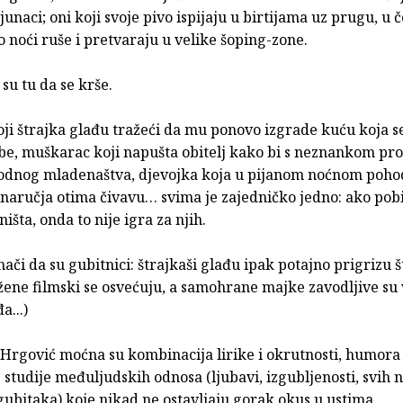
 junaci; oni koji svoje pivo ispijaju u birtijama uz prugu, u 
o noći ruše i pretvaraju u velike šoping-zone.
 su tu da se krše.
oji štrajka glađu tražeći da mu ponovo izgrade kuću koja s
be, muškarac koji napušta obitelj kako bi s neznankom pro
bodnog mladenaštva, djevojka koja u pijanom noćnom poho
naručja otima čivavu… svima je zajedničko jedno: ako pobi
ništa, onda to nije igra za njih.
nači da su gubitnici: štrajkaši glađu ipak potajno prigrizu 
 žene filmski se osvećuju, a samohrane majke zavodljive s
a...)
Hrgović moćna su kombinacija lirike i okrutnosti, humora 
studije međuljudskih odnosa (ljubavi, izgubljenosti, svih 
gubitaka) koje nikad ne ostavljaju gorak okus u ustima.