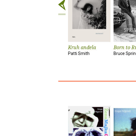
Kruh anđela
Born to R
Patti Smith
Bruce Spri