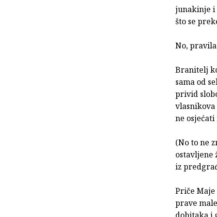
junakinje i
što se prek
No, pravila
Branitelj k
sama od se
privid slo
vlasnikova 
ne osjećati 
(No to ne z
ostavljene
iz predgrađ
Priče Maje 
prave male 
dobitaka i 