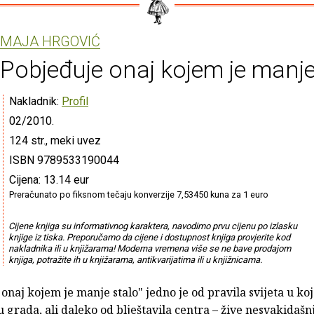
MAJA HRGOVIĆ
Pobjeđuje onaj kojem je manje
Nakladnik:
Profil
02/2010.
124 str., meki uvez
ISBN 9789533190044
Cijena: 13.14 eur
Preračunato po fiksnom tečaju konverzije 7,53450 kuna za 1 euro
Cijene knjiga su informativnog karaktera, navodimo prvu cijenu po izlasku
knjige iz tiska. Preporučamo da cijene i dostupnost knjiga provjerite kod
nakladnika ili u knjižarama! Moderna vremena više se ne bave prodajom
knjiga, potražite ih u knjižarama, antikvarijatima ili u knjižnicama.
onaj kojem je manje stalo" jedno je od pravila svijeta u ko
grada, ali daleko od blještavila centra – žive nesvakidašn