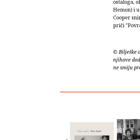
ostaloga, o
Hemon) i u
Cooper snim
priči "Povr
© Bilješke 
njihove dod
ne smiju pr