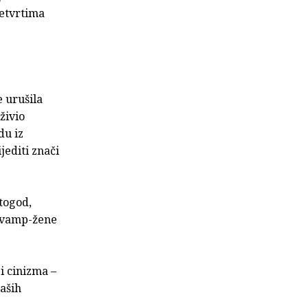
četvrtima
e urušila
živio
du iz
jediti znači
štogod,
u vamp-žene
i cinizma –
naših