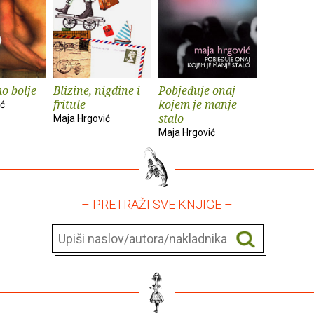
mo bolje
Blizine, nigdine i
Pobjeđuje onaj
fritule
kojem je manje
ić
stalo
Maja Hrgović
Maja Hrgović
– PRETRAŽI SVE KNJIGE –