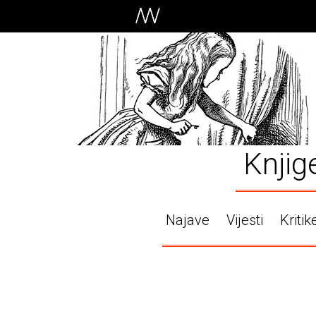
Knjig
Najave
Vijesti
Kritik