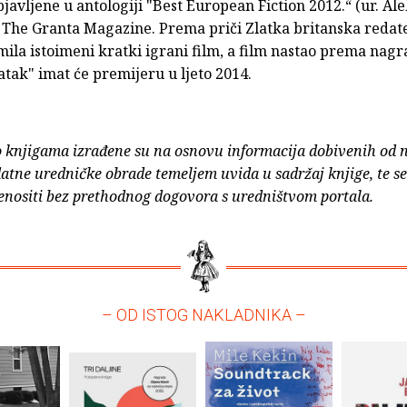
bjavljene u antologiji "Best European Fiction 2012.“ (ur. A
 The Granta Magazine. Prema priči Zlatka britanska redat
ila istoimeni kratki igrani film, a film nastao prema nag
atak" imat će premijeru u ljeto 2014.
o knjigama izrađene su na osnovu informacija dobivenih od 
atne uredničke obrade temeljem uvida u sadržaj knjige, te s
enositi bez prethodnog dogovora s uredništvom portala.
– OD ISTOG NAKLADNIKA –