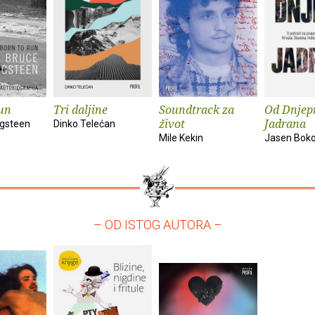
un
Tri daljine
Soundtrack za
Od Dnjep
život
Jadrana
ngsteen
Dinko Telećan
Mile Kekin
Jasen Bok
– OD ISTOG AUTORA –