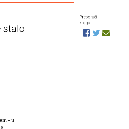
Preporuči
knjigu
 stalo
jem – u
je