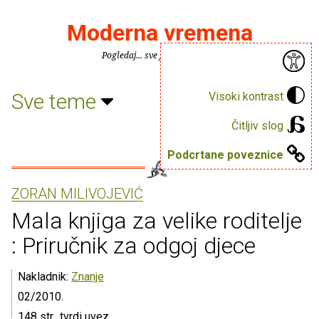
Moderna vremena
Pogledaj... sve je puno knjiga.
Sve teme
Visoki kontrast
Čitljiv slog
Podcrtane poveznice
ZORAN MILIVOJEVIĆ
Mala knjiga za velike roditelje
: Priručnik za odgoj djece
Nakladnik:
Znanje
02/2010.
148 str., tvrdi uvez