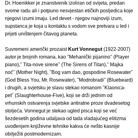
Dr. Hoenikker je znanstvenik izoliran od svijeta, predan
svome radu ali i potpuno nesvjestan etičkih posljedica koje
njegovi izumi imaju. Led devet - njegov najnoviji izum,
supstanca je koja u kontaktu s vodom sve pretvara u led i
prijeti uništenjem čitavog planeta.
Suvremeni američki prozaist
Kurt Vonnegut
(1922-2007)
autor je brojnih romana, kao "Mehanički pijanino" (Player
piano)," Tita-nove sirene" (The Sirens of Titan)," Majka
noć" (Mother Night), "Bog vam dao, gospodine Rosewater"
(God Bless You, Mr. Rosewater), "Modrobradi" (Bluebeard)
i drugih, a svjetsku je slavu stekao romanom "Klaonica-
pet" (Slaughterhouse-Five), koji se drži jednim od
vrhunskih ostvarenja svjetske antiratne proze dvadesetog
stoljeća. Vonnegut je stekao ugled pisca koji se već
šezdesetih godina udaljava od tada vladajućeg elitizma
uvođenjem književne tehnike kakva će nešto kasnije
obilježiti postmodernizam.