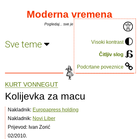
Moderna vremena
Pogledaj... sve je puno knjiga.
Sve teme
Visoki kontrast
Čitljiv slog
Podcrtane poveznice
KURT VONNEGUT
Kolijevka za macu
Nakladnik:
Europapress holding
Nakladnik:
Novi Liber
Prijevod: Ivan Zorić
02/2010.