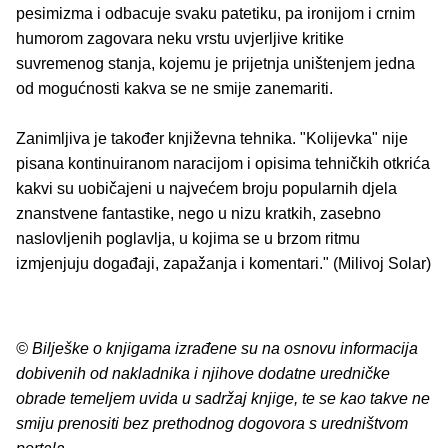
pesimizma i odbacuje svaku patetiku, pa ironijom i crnim
humorom zagovara neku vrstu uvjerljive kritike
suvremenog stanja, kojemu je prijetnja uništenjem jedna
od mogućnosti kakva se ne smije zanemariti.
Zanimljiva je također književna tehnika. "Kolijevka" nije
pisana kontinuiranom naracijom i opisima tehničkih otkrića
kakvi su uobičajeni u najvećem broju popularnih djela
znanstvene fantastike, nego u nizu kratkih, zasebno
naslovljenih poglavlja, u kojima se u brzom ritmu
izmjenjuju događaji, zapažanja i komentari." (Milivoj Solar)
© Bilješke o knjigama izrađene su na osnovu informacija
dobivenih od nakladnika i njihove dodatne uredničke
obrade temeljem uvida u sadržaj knjige, te se kao takve ne
smiju prenositi bez prethodnog dogovora s uredništvom