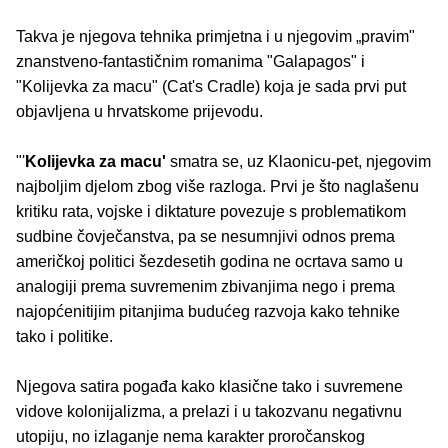
Takva je njegova tehnika primjetna i u njegovim „pravim"
znanstveno-fantastičnim romanima "Galapagos" i
"Kolijevka za macu" (Cat's Cradle) koja je sada prvi put
objavljena u hrvatskome prijevodu.
"'
Kolijevka za macu'
smatra se, uz Klaonicu-pet, njegovim
najboljim djelom zbog više razloga. Prvi je što naglašenu
kritiku rata, vojske i diktature povezuje s problematikom
sudbine čovječanstva, pa se nesumnjivi odnos prema
američkoj politici šezdesetih godina ne ocrtava samo u
analogiji prema suvremenim zbivanjima nego i prema
najopćenitijim pitanjima budućeg razvoja kako tehnike
tako i politike.
Njegova satira pogađa kako klasične tako i suvremene
vidove kolonijalizma, a prelazi i u takozvanu negativnu
utopiju, no izlaganje nema karakter proročanskog