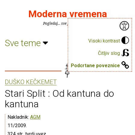
Moderna vremena
Pogledaj... sve je puno knjiga.
Sve teme
Visoki kontrast
Čitljiv slog
Podcrtane poveznice
DUŠKO KEČKEMET
Stari Split : Od kantuna do
kantuna
Nakladnik:
AGM
11/2009.
324 str., tvrdi uvez