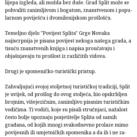
lijepa izgleda, ali možda bez duše. Grad Split može se
pohvaliti zanimljivom i bogatom, znanstvenom i popu­
larnom poviješću i dvomilenijskom prošlošću.
Temeljno djelo "Povijest Splita" Grge Novaka
najiscrpnija je pisana povijest nekoga našega grada, a
tisuću znanstvenih knjiga i napisa proučavaju i
objašnjavaju tu prošlost iz različitih vidova.
Drugi je spomeničko-turistički pristup.
Zahvaljujući svojoj stoljetnoj turističkoj tradiciji, Split
je uvijek, od prošlog do ovog stoljeća, bio opskrbljen
brojnim, višejezičnim, zanimljivo pisanim turističkim
vodičima. Ti vodiči, koje su pisali stručnjaci, nažalost
često bo­lje upoznaju posjetitelje Splita od samih
građana, od kojih mnogi svakod­nevno prolaze mimo
povijesnih ili umjetničkih spomenika a da ih i ne za­