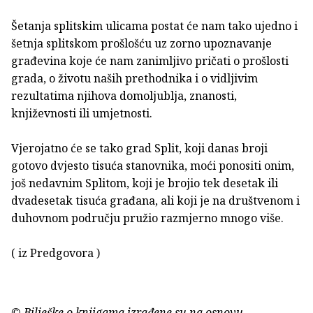
Šetanja splitskim ulicama postat će nam tako ujedno i
šetnja splitskom prošlošću uz zorno upoznavanje
građevina koje će nam zanimljivo pričati o prošlosti
grada, o životu naših prethodnika i o vidljivim
rezultatima nji­hova domoljublja, znanosti,
književnosti ili umjetnosti.
Vjerojatno će se tako grad Split, koji danas broji
gotovo dvjesto tisuća sta­novnika, moći ponositi onim,
još nedavnim Splitom, koji je brojio tek de­setak ili
dvadesetak tisuća građana, ali koji je na društvenom i
duhovnom području pružio razmjerno mnogo više.
( iz Predgovora )
© Bilješke o knjigama izrađene su na osnovu