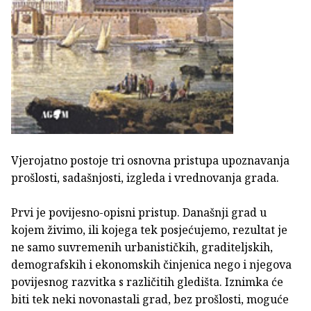
Vjerojatno postoje tri osnovna pristupa upoznavanja
prošlosti, sadašnjosti, izgleda i vrednovanja grada.
Prvi je povijesno-opisni pristup. Današnji grad u
kojem živimo, ili ko­jega tek posjećujemo, rezultat je
ne samo suvremenih urbanističkih, gra­diteljskih,
demografskih i ekonomskih činjenica nego i njegova
povijesnog razvitka s različitih gledišta. Iznimka će
biti tek neki novonastali grad, bez prošlosti, moguće