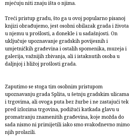
mjećuju niti znaju išta o njima.
Treći pristup gradu, što ga u ovoj popularno pisanoj
knjizi obrađujemo, jest osobni obilazak grada i života
u njemu u prošlosti, a donekle i u sadaš­njosti. On
uključuje upoznavanje gradskih povijesnih i
umjetničkih građe­vina i ostalih spomenika, muzeja i
galerija, važnijih zbivanja, ali i istaknu­tih osoba u
daljnjoj i bližoj prošlosti grada.
Zaputimo se stoga tim osobnim pristupom
upoznavanju grada Splita, u šet­nju gradskim ulicama
i trgovima, ali ovoga puta bez žurbe i ne zastajući tek
pred izlozima trgovina, podižući katkada glavu u
promatranju znamenitih građevina, koje možda do
sada nismo ni primijetili iako smo svakodnevno mimo
njih prolazili.