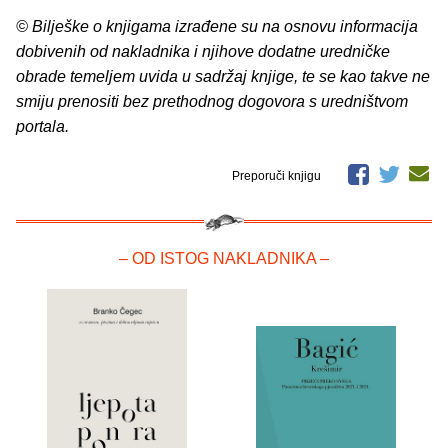
© Bilješke o knjigama izrađene su na osnovu informacija
dobivenih od nakladnika i njihove dodatne uredničke
obrade temeljem uvida u sadržaj knjige, te se kao takve ne
smiju prenositi bez prethodnog dogovora s uredništvom
portala.
Preporuči knjigu
– OD ISTOG NAKLADNIKA –