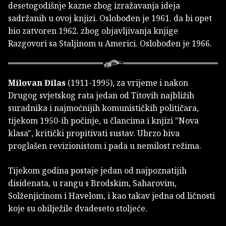
desetogodišnje kazne zbog izražavanja ideja
sadržanih u ovoj knjizi. Oslobođen je 1961. da bi opet
bio zatvoren 1962. zbog objavljivanja knjige
Razgovori sa Staljinom u Americi. Oslobođen je 1966.
Milovan Đilas
(1911-1995), za vrijeme i nakon
Drugog svjetskog rata jedan od Titovih najbližih
suradnika i najmoćnijih komunističkih političara,
tijekom 1950-ih počinje, u člancima i knjizi "Nova
klasa", kritički propitivati sustav. Ubrzo biva
proglašen revizionistom i pada u nemilost režima.
Tijekom godina postaje jedan od najpoznatijih
disidenata, u rangu s Brodskim, Saharovim,
Solženjicinom i Havelom, i kao takav jedna od ličnosti
koje su obilježile dvadeseto stoljeće.