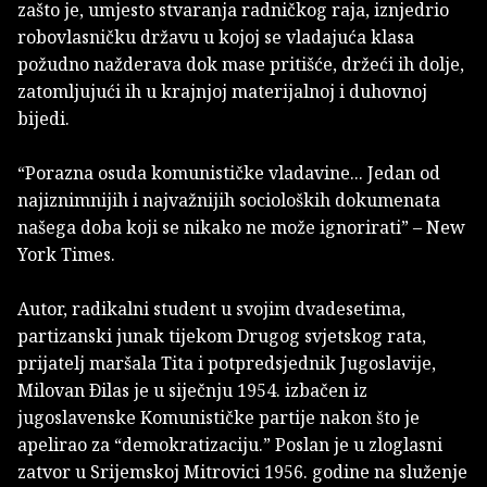
zašto je, umjesto stvaranja radničkog raja, iznjedrio
robovlasničku državu u kojoj se vladajuća klasa
požudno nažderava dok mase pritišće, držeći ih dolje,
zatomljujući ih u krajnjoj materijalnoj i duhovnoj
bijedi.
“Porazna osuda komunističke vladavine... Jedan od
najiznimnijih i najvažnijih socioloških dokumenata
našega doba koji se nikako ne može ignorirati” – New
York Times.
Autor, radikalni student u svojim dvadesetima,
partizanski junak tijekom Drugog svjetskog rata,
prijatelj maršala Tita i potpredsjednik Jugoslavije,
Milovan Ðilas je u siječnju 1954. izbačen iz
jugoslavenske Komunističke partije nakon što je
apelirao za “demokratizaciju.” Poslan je u zloglasni
zatvor u Srijemskoj Mitrovici 1956. godine na služenje