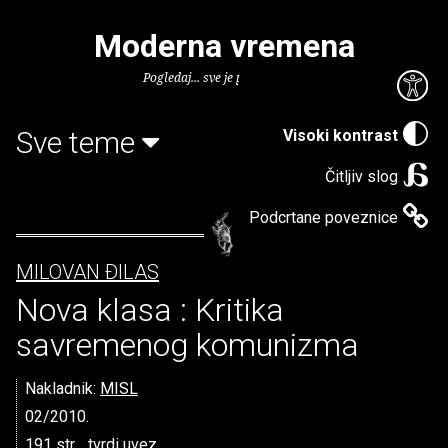
Moderna vremena
Pogledaj... sve je puno knjiga.
Sve teme
Visoki kontrast
Čitljiv slog
Podcrtane poveznice
MILOVAN ÐILAS
Nova klasa : Kritika
savremenog komunizma
Nakladnik:
MISL
02/2010.
191 str. , tvrdi uvez