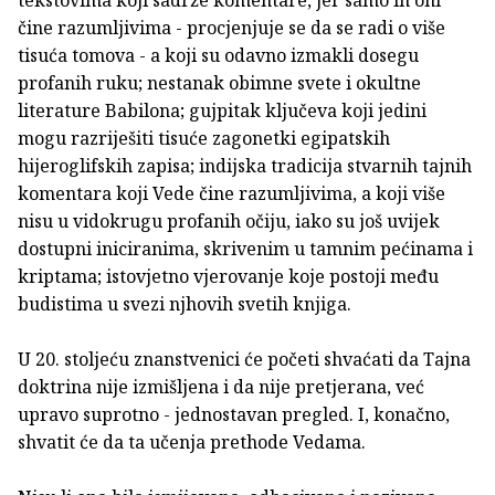
čine razumljivima - procjenjuje se da se radi o više
tisuća tomova - a koji su odavno izmakli dosegu
profanih ruku; nestanak obimne svete i okultne
literature Babilona; gujpitak ključeva koji jedini
mogu razriješiti tisuće zagonetki egipatskih
hijeroglifskih zapisa; indijska tradicija stvarnih tajnih
komentara koji Vede čine razumljivima, a koji više
nisu u vidokrugu profanih očiju, iako su još uvijek
dostupni iniciranima, skrivenim u tamnim pećinama i
kriptama; istovjetno vjerovanje koje postoji među
budistima u svezi njhovih svetih knjiga.
U 20. stoljeću znanstvenici će početi shvaćati da Tajna
doktrina nije izmišljena i da nije pretjerana, već
upravo suprotno - jednostavan pregled. I, konačno,
shvatit će da ta učenja prethode Vedama.