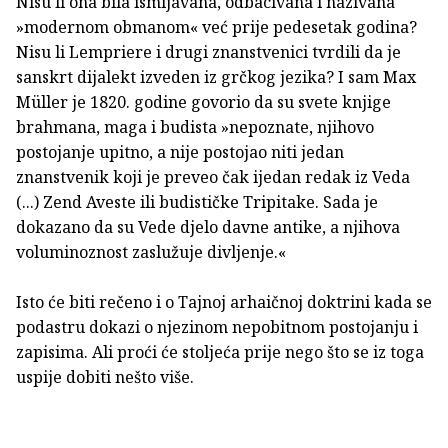
Nisu li ona bila ismijavana, odbacivana i nazivana
»modernom obmanom« već prije pedesetak godina?
Nisu li Lempriere i drugi znanstvenici tvrdili da je
sanskrt dijalekt izveden iz grčkog jezika? I sam Max
Müller je 1820. godine govorio da su svete knjige
brahmana, maga i budista »nepoznate, njihovo
postojanje upitno, a nije postojao niti jedan
znanstvenik koji je preveo čak ijedan redak iz Veda
(...) Zend Aveste ili budističke Tripitake. Sada je
dokazano da su Vede djelo davne antike, a njihova
voluminoznost zaslužuje divljenje.«
Isto će biti rečeno i o Tajnoj arhaičnoj doktrini kada se
podastru dokazi o njezinom nepobitnom postojanju i
zapisima. Ali proći će stoljeća prije nego što se iz toga
uspije dobiti nešto više.