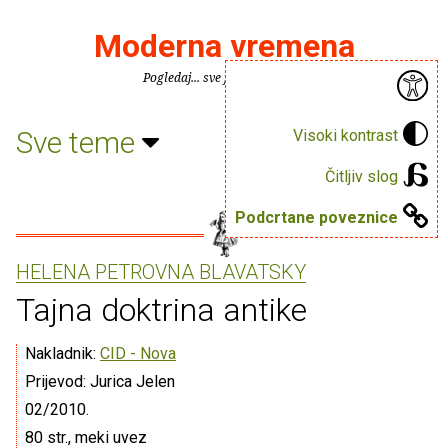
Moderna vremena
Pogledaj... sve je puno knjiga.
Sve teme
Visoki kontrast
Čitljiv slog
Podcrtane poveznice
HELENA PETROVNA BLAVATSKY
Tajna doktrina antike
Nakladnik:
CID - Nova
Prijevod: Jurica Jelen
02/2010.
80 str., meki uvez