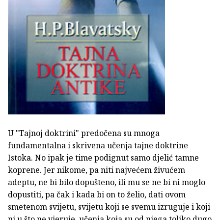
U "Tajnoj doktrini" predočena su mnoga
fundamentalna i skrivena učenja tajne doktrine
Istoka. No ipak je time podignut samo djelić tamne
koprene. Jer nikome, pa niti najvećem živućem
adeptu, ne bi bilo dopušteno, ili mu se ne bi ni moglo
dopustiti, pa čak i kada bi on to želio, dati ovom
smetenom svijetu, svijetu koji se svemu izruguje i koji
ni u što ne vjeruje, učenja koja su od njega toliko dugo