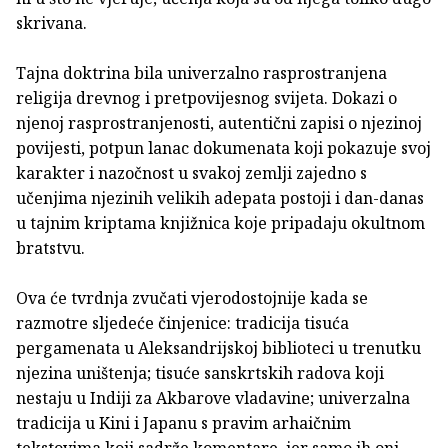
skrivana.
Tajna doktrina bila univerzalno rasprostranjena
religija drevnog i pretpovijesnog svijeta. Dokazi o
njenoj rasprostranjenosti, autentični zapisi o njezinoj
povijesti, potpun lanac dokumenata koji pokazuje svoj
karakter i nazočnost u svakoj zemlji zajedno s
učenjima njezinih velikih adepata postoji i dan-danas
u tajnim kriptama knjižnica koje pripadaju okultnom
bratstvu.
Ova će tvrdnja zvučati vjerodostojnije kada se
razmotre sljedeće činjenice: tradicija tisuća
pergamenata u Aleksandrijskoj biblioteci u trenutku
njezina uništenja; tisuće sanskrtskih radova koji
nestaju u Indiji za Akbarove vladavine; univerzalna
tradicija u Kini i Japanu s pravim arhaičnim
tekstovima koji sadrže komentare, jer samo ih oni