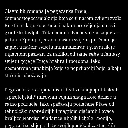
Glavni lik romana je pegazarka Ereja,
četrnaestogodišnjakinja koja se u našem svijetu zvala
Kristina i koju su vršnjaci nakon preseljenja u novi
grad zlostavljali. Tako imamo dva odvojena zapleta –
jedan u Eponiji i jedan u našem svijetu, pri čemu je
zaplet u našem svijetu minimaliziran i glavni lik je
uglavnom pasivan, za razliku od same sebe u fantasy
svijetu gdje je Ereja hrabra i sposobna, iako
nesmotrena junakinja koje se neprijatelji boje, a koju
štićenici obožavaju.
Pegazari kao skupina nisu idealizirani poput kakvih
„spasiteljskih“ mirovnih vojnih snaga koje dolaze u
ratno područje. Iako spašavaju potlačene Plave od
tehnološki naprednijih i magijom ojačanih Lovaca
kraljice Narcise, vladarice Bijelih i cijele Eponije,
pegazari se slijepo drže svojih ponekad zastarjelih