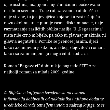
opasnostima, magijom i mjestimičnim neočekivano
nasilnim scenama. Tu je rat, sa svom brutalnošću s
obje strane, tu je djevojčica koja seli u zastrašujuću
novu okolinu, tu je pitanje rasne diskriminacije, tu je
razmatranje različitih oblika nasilja. U „Pegazarima“
ništa nije crno ni bijelo, pa tako ni glavna junakinja, ni
glavna negativka. Poruke se prenose jasnim, djeci
lako razumljivim jezikom, ali zbog slojevitosti romana
lako i sa zanimanjem ga mogu čitati i odrasli.
Roman "
Pegazari
" dobitnik je nagrade SFERA za
najbolji roman za mlade 2009. godine.
© Bilješke o knjigama izrađene su na osnovu
informacija dobivenih od nakladnika i njihove dodatne
uredničke obrade temeljem uvida u sadržaj knjige, te se