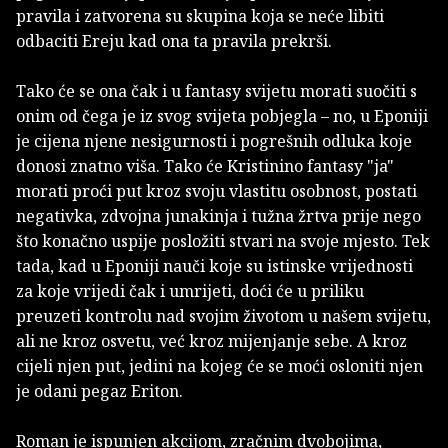
pravila i zatvorena su skupina koja se neće libiti
odbaciti Ereju kad ona ta pravila prekrši.
Tako će se ona čak i u fantasy svijetu morati suočiti s
onim od čega je iz svog svijeta pobjegla – no, u Eponiji
je cijena njene nesigurnosti i pogrešnih odluka koje
donosi znatno viša. Tako će Kristinino fantasy "ja"
morati proći put kroz svoju vlastitu osobnost, postati
negativka, zdvojna junakinja i tužna žrtva prije nego
što konačno uspije posložiti stvari na svoje mjesto. Tek
tada, kad u Eponiji nauči koje su istinske vrijednosti
za koje vrijedi čak i umrijeti, doći će u priliku
preuzeti kontrolu nad svojim životom u našem svijetu,
ali ne kroz osvetu, već kroz mijenjanje sebe. A kroz
cijeli njen put, jedini na kojeg će se moći osloniti njen
je odani pegaz Eriton.
Roman je ispunjen akcijom, zračnim dvobojima,