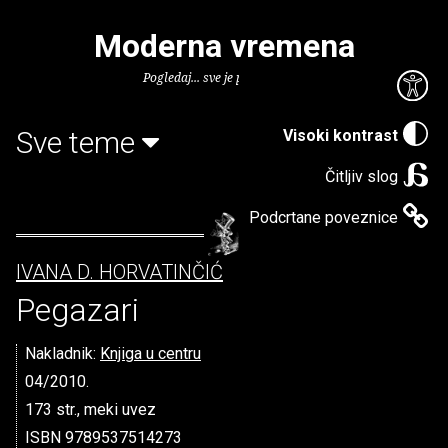
Moderna vremena
Pogledaj... sve je puno knjiga.
Sve teme
Visoki kontrast
Čitljiv slog
Podcrtane poveznice
IVANA D. HORVATINČIĆ
Pegazari
Nakladnik:
Knjiga u centru
04/2010.
173 str., meki uvez
ISBN 9789537514273