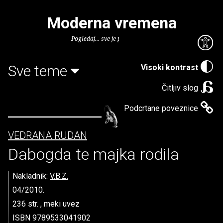
Moderna vremena
Pogledaj... sve je puno knjiga.
Sve teme
Visoki kontrast
Čitljiv slog
Podcrtane poveznice
VEDRANA RUDAN
Dabogda te majka rodila
Nakladnik:
V.B.Z.
04/2010.
236 str. , meki uvez
ISBN 9789533041902