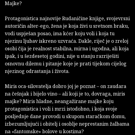
Majke?
Protagonistica najnovije Rudaničine knjige, svojevrsni
autoričin alter-ego, žena je koja živi u sretnom braku,
vodi uspješan posao, ima kćer koju voli i koja tu
njezinu ljubav iskreno uzvraća. Dakle, riječ je o zreloj
osobi čija je realnost stabilna, mirna i ugodna, ali koja
ipak, i u šezdesetoj godini, nije u stanju razriješiti
osnovnu dilemu i pitanje koje je prati tijekom cijelog
njezinog odrastanja i života.
Miris oca-silovatelja dobro joj je poznat – on zaudara
na češnjak i bijelo vino – ali koji je to, dovraga, miris
majke? Miris hladne, neangažirane majke koju
protagonistica i voli i mrzi istodobno, i koja svoje
posljednje dane provodi u skupom staračkom domu,
izbezumljujući i obitelj i osoblje neprestanim žalbama
na «fantomske» bolove u kostima?