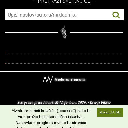
– PRETRAŽI SVE KNJIGE –
Moderna vremena
Sva prava pridržana © MV Info d.o.o. 2026. • Kriv je
Fiktiv
Mvinfo.hr koristi kolačiće („cookies“) kako bi
SLAŽEM SE
O nama
•
Pomoć
•
Uvjeti korištenja
•
RSS kanali
vam pružio bolje korisničko iskustvo.
Nastavkom pregleda mvinfo.hr stranica
Potraži nas na: