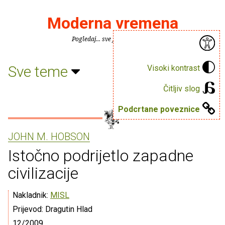
Moderna vremena
Pogledaj... sve je puno knjiga.
Sve teme
Visoki kontrast
Čitljiv slog
Podcrtane poveznice
JOHN M. HOBSON
Istočno podrijetlo zapadne
civilizacije
Nakladnik:
MISL
Prijevod: Dragutin Hlad
12/2009.