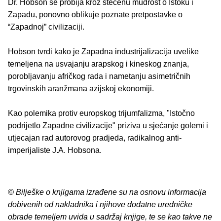
Dr. Hobson se probija kroz stečenu mudrost o Istoku i
Zapadu, ponovno oblikuje poznate pretpostavke o
“Zapadnoj” civilizaciji.
Hobson tvrdi kako je Zapadna industrijalizacija uvelike
temeljena na usvajanju arapskog i kineskog znanja,
porobljavanju afričkog rada i nametanju asimetričnih
trgovinskih aranžmana azijskoj ekonomiji.
Kao polemika protiv europskog trijumfalizma, "Istočno
podrijetlo Zapadne civilizacije" priziva u sjećanje golemi i
utjecajan rad autorovog pradjeda, radikalnog anti-
imperijaliste J.A. Hobsona.
© Bilješke o knjigama izrađene su na osnovu informacija
dobivenih od nakladnika i njihove dodatne uredničke
obrade temeljem uvida u sadržaj knjige, te se kao takve ne