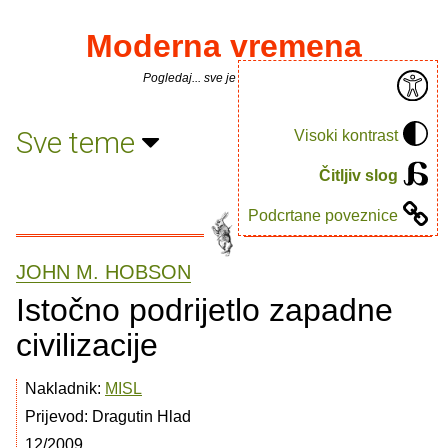
Moderna vremena
Pogledaj... sve je puno knjiga.
Sve teme
Visoki kontrast
Čitljiv slog
Podcrtane poveznice
JOHN M. HOBSON
Istočno podrijetlo zapadne
civilizacije
Nakladnik:
MISL
Prijevod: Dragutin Hlad
12/2009.