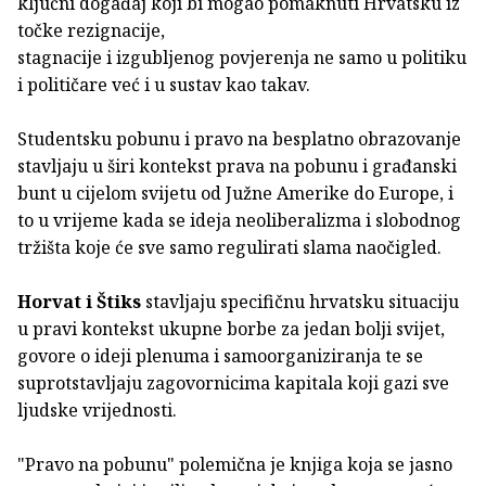
ključni događaj koji bi mogao pomaknuti Hrvatsku iz
točke rezignacije,
stagnacije i izgubljenog povjerenja ne samo u politiku
i političare već i u sustav kao takav.
Studentsku pobunu i pravo na besplatno obrazovanje
stavljaju u širi kontekst prava na pobunu i građanski
bunt u cijelom svijetu od Južne Amerike do Europe, i
to u vrijeme kada se ideja neoliberalizma i slobodnog
tržišta koje će sve samo regulirati slama naočigled.
Horvat i Štiks
stavljaju specifičnu hrvatsku situaciju
u pravi kontekst ukupne borbe za jedan bolji svijet,
govore o ideji plenuma i samoorganiziranja te se
suprotstavljaju zagovornicima kapitala koji gazi sve
ljudske vrijednosti.
"Pravo na pobunu" polemična je knjiga koja se jasno