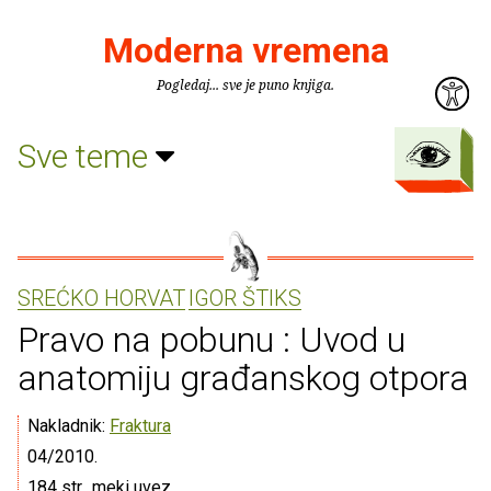
Moderna vremena
Pogledaj... sve je puno knjiga.
Sve teme
SREĆKO HORVAT
IGOR ŠTIKS
Pravo na pobunu : Uvod u
anatomiju građanskog otpora
Nakladnik:
Fraktura
04/2010.
184 str., meki uvez