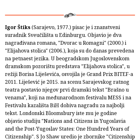
Igor Štiks
(Sarajevo, 1977.) pisac je i znanstveni
suradnik Sveučilišta u Edinburgu. Objavio je dva
nagrađivana romana, "Dvorac u Romagni" (2000.) i
"Elijahova stolica" (2006.), koja su do danas prevedena
na petnaest jezika. U beogradskom Jugoslovenskom
dramskom pozorištu predstava "Elijahova stolica", u
režiji Borisa Liješevića, osvojila je Grand Prix BITEF-a
2011. Liješević je 2015. na scenu Sarajevskog ratnog
teatra postavio njegov prvi dramski tekst "Brašno u
venama", koji na međunarodnom festivalu MESS i na
Festivalu kazališta BiH dobiva nagradu za najbolji
tekst. Londonski Bloomsbury iste mu je godine
objavio studiju "Nations and Citizens in Yugoslavia
and the Post-Yugoslav States: One Hundred Years of
Citizenship". S Jo Shaw uredio je zbornike "Citizenship