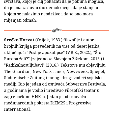
svrstava, kojoj je cilj pokazati da je pobuna moguća,
da je ona sastavni dio demokracije, da je stanje u
kojem se nalazimo neodrživo i da se ono mora
mijenjati odmah.
Srećko Horvat
(Osijek, 1983.) filozof je i autor
brojnih knjiga prevedenih na više od deset jezika,
uključujući "Poslije apokalipse" (V.B.Z., 2022.), "Što
Europa želi?" (zajedno sa Slavojem Žižekom, 2013.) i
"Radikalnost ljubavi" (2016.). Tekstove mu objavljuju
The Guardian, New York Times, Newsweek, Spiegel,
Süddeutsche Zeitung i mnogi drugi vodeći svjetski
mediji. Bio je jedan od osnivača Subversive Festivala,
a godinama je vodio i uređivao Filozofski teatar u
zagrebačkom HNK-u. Jedan je od osnivača
međunarodnih pokreta DiEM25 i Progressive
International.