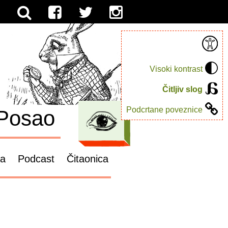
Visoki kontrast
Čitljiv slog
Podcrtane poveznice
Posao
ga
Podcast
Čitaonica