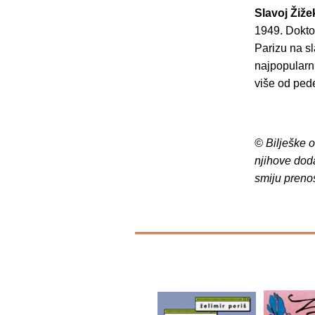
Slavoj Žiže
1949. Doktor
Parizu na sl
najpopularni
više od pede
© Bilješke 
njihove dod
smiju preno