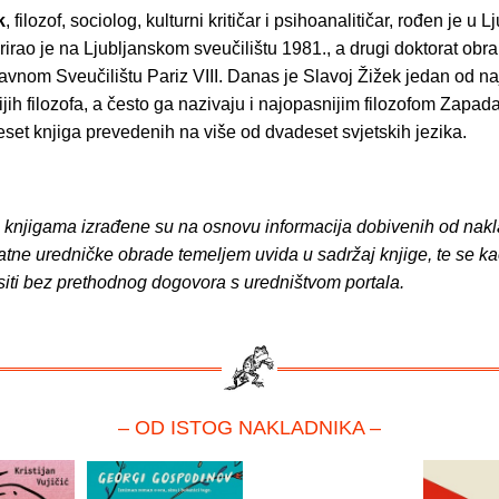
k
, filozof, sociolog, kulturni kritičar i psihoanalitičar, rođen je u L
irao je na Ljubljanskom sveučilištu 1981., a drugi doktorat obra
avnom Sveučilištu Pariz VIII. Danas je Slavoj Žižek jedan od naj
jih filozofa, a često ga nazivaju i najopasnijim filozofom Zapada
set knjiga prevedenih na više od dvadeset svjetskih jezika.
o knjigama izrađene su na osnovu informacija dobivenih od nakl
atne uredničke obrade temeljem uvida u sadržaj knjige, te se ka
siti bez prethodnog dogovora s uredništvom portala.
– OD ISTOG NAKLADNIKA –