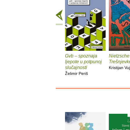
Gvb – spoznaja
Nietzsche
ljepote u potpunoj
Trešnjevk
slučajnosti
Kristijan Vuj
Želimir Periš