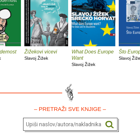
odernost
Žižekovi vicevi
What Does Europe
Što Europ
Want
k
Slavoj Žižek
Slavoj Žiž
Slavoj Žižek
– PRETRAŽI SVE KNJIGE –