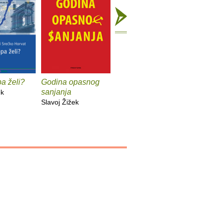
a želi?
Godina opasnog
Živjeti na kraju
Druga sm
sanjanja
vremena
neoliber
ek
Slavoj Žižek
Slavoj Žižek
Slavoj Ži