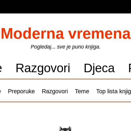
Moderna vremena
Pogledaj... sve je puno knjiga.
e
Razgovori
Djeca
e
Preporuke
Razgovori
Teme
Top lista knji