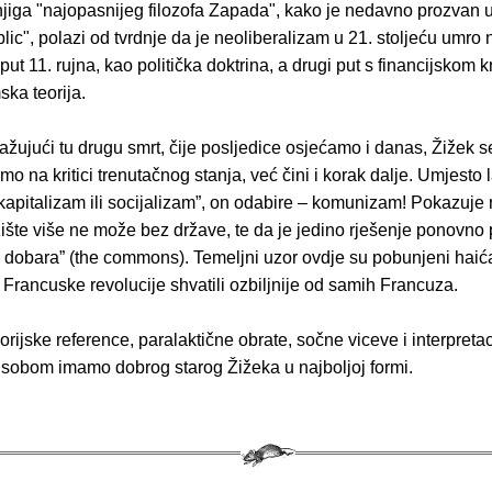
njiga "najopasnijeg filozofa Zapada", kako je nedavno prozvan 
c", polazi od tvrdnje da je neoliberalizam u 21. stoljeću umro
 put 11. rujna, kao politička doktrina, a drugi put s financijskom 
ka teorija.
ražujući tu drugu smrt, čije posljedice osjećamo i danas, Žižek s
o na kritici trenutačnog stanja, već čini i korak dalje. Umjesto 
“kapitalizam ili socijalizam”, on odabire – komunizam! Pokazuje
ište više ne može bez države, te da je jedino rješenje ponovno 
h dobara” (the commons). Temeljni uzor ovdje su pobunjeni haić
e Francuske revolucije shvatili ozbiljnije od samih Francuza.
orijske reference, paralaktične obrate, sočne viceve i interpretac
 sobom imamo dobrog starog Žižeka u najboljoj formi.