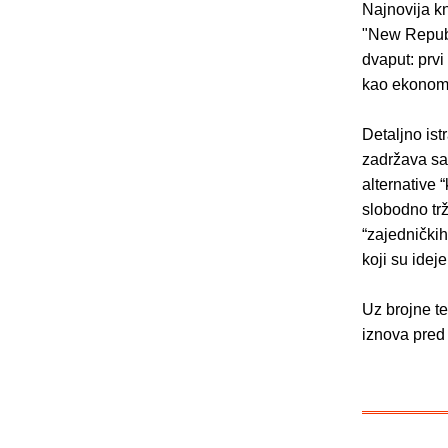
Najnovija k
"New Republi
dvaput: prvi
kao ekonoms
Detaljno ist
zadržava sam
alternative 
slobodno trž
“zajednički
koji su idej
Uz brojne te
iznova pred