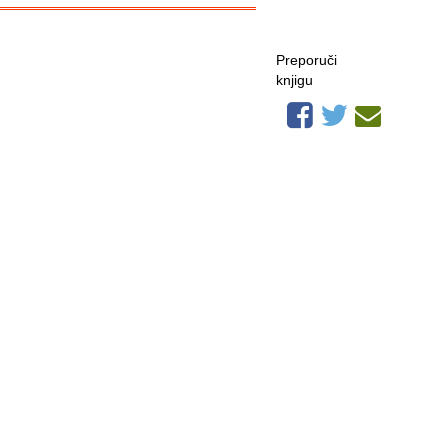
Preporuči
knjigu