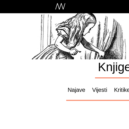
Knjig
Najave
Vijesti
Kritik