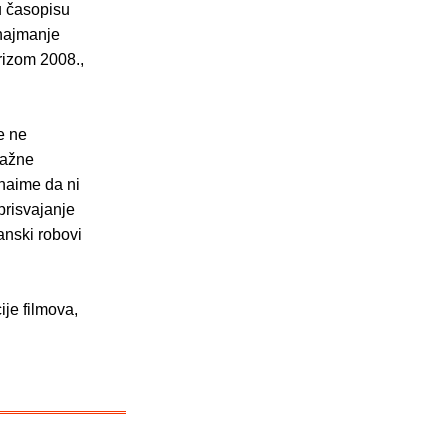
u časopisu
 najmanje
krizom 2008.,
e ne
lažne
 naime da ni
prisvajanje
anski robovi
ije filmova,