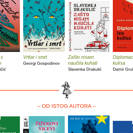
 s
Vrtlar i smrt
Zašto nisam
Diplomaci
e
naučila kuhati
kulisa
Georgi Gospodinov
ičić
Slavenka Drakulić
Damir Gru
– OD ISTOG AUTORA –