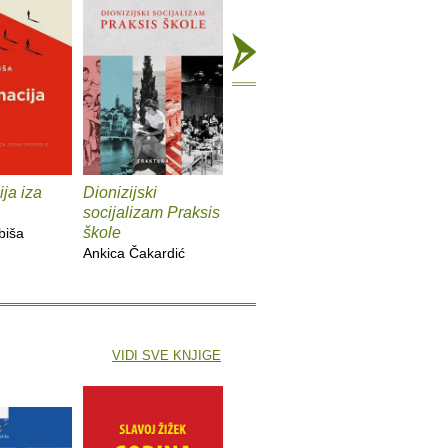
ja iza
Dionizijski
Grga Novak : Život i
Anatomij
socijalizam Praksis
djela
imperiju
škole
biša
Slobodan Prosperov
Davor Be
Ankica Čakardić
Novak
VIDI SVE KNJIGE