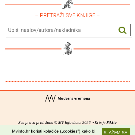
– PRETRAŽI SVE KNJIGE –
Moderna vremena
Sva prava pridržana © MV Info d.o.o. 2026. • Kriv je
Fiktiv
Mvinfo.hr koristi kolačiće („cookies“) kako bi
SLAŽEM SE
O nama
•
Pomoć
•
Uvjeti korištenja
•
RSS kanali