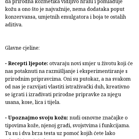
da prirodna kozmetika vidljivo hrani i pomlađuje
kožu a ono što je najvažnije, nema dodataka poput
konzervansa, umjetnih emulgatora i boja te ostalih
aditiva.
Glavne cjeline:
- Recepti ljepote:
otvaraju novi smjer u životu koji će
nas potaknuti na razmišljanje i eksperimentiranje s
prirodnim pripravcima. Oni su putokaz, a na svakom
od nas je razvijati vlastiti istraživački duh, kreativno
se igrati i izrađivati prirodne pripravke za njegu
usana, kose, lica i tijela.
- Upoznajmo svoju kožu:
nudi osnovne značajke o
tipovima kože, njenoj građi, svojstvima i funkcijama.
Tu su i dva brza testa uz pomoć kojih ćete lako