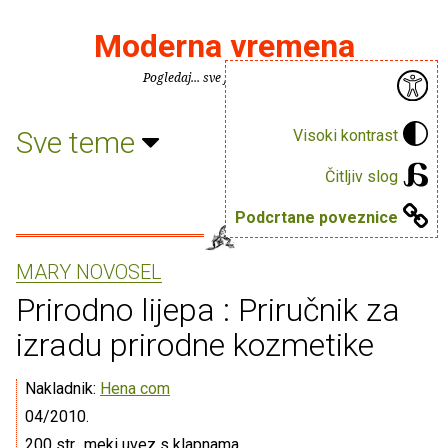
Moderna vremena
Pogledaj... sve je puno knjiga.
Sve teme
Visoki kontrast
Čitljiv slog
Podcrtane poveznice
MARY NOVOSEL
Prirodno lijepa : Priručnik za
izradu prirodne kozmetike
Nakladnik:
Hena com
04/2010.
200 str., meki uvez s klapnama