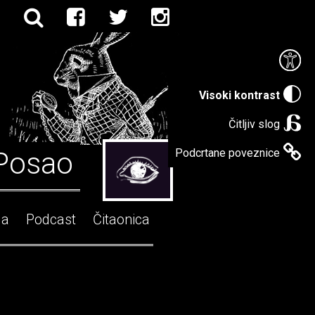
Visoki kontrast
Čitljiv slog
Posao
Podcrtane poveznice
ga
Podcast
Čitaonica