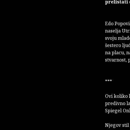
prelistati
Edo Popovi
naselja Utr
svoju mlado
šestero lju
na placu, n
stvarnost, 
***
Ovi koliko 
predivno l
Spiegel On
Njegov sti