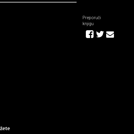
Preporuči
knjigu
žete