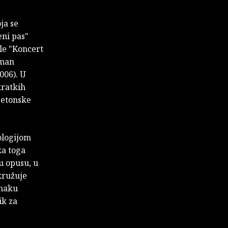
ja se
eni pas"
le "Koncert
oman
006). U
kratkih
Betonske
ologijom
ka toga
u opusu, u
kružuje
unaku
ik za