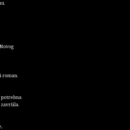
nu.
k Novog
ki roman.
a potrebna
završila.
e,