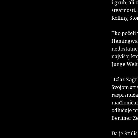
i grub, ali
stvarnosti.
Rolling Sto
Tko poželi 
Hemingwaye
nedostatne,
najvišoj kn
Junge Welt
"Izlaz Zagr
Svojom str
rasprsnuća.
mađioničars
odlučuje pr
Berliner Z
Da je Štuli