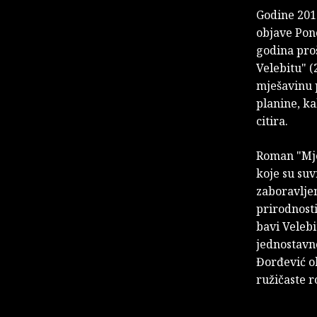
Godine 2011
objave Pono
godina proš
Velebitu" (
mješavinu p
planine, ka
citira.
Roman "Mjes
koje su suv
zaboravljen
prirodnosti
bavi Veleb
jednostavn
Đorđević ob
ružičaste r