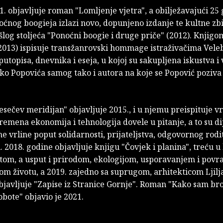
. objavljuje roman "Lomljenje vjetra", a obilježavajući 25
ćnog boogieja izlazi novo, dopunjeno izdanje te kultne zb
log stoljeća "Ponoćni boogie i druge priče" (2012). Knjigo
2013) ispisuje transžanrovski hommage istraživačima Veleb
utopisa, dnevnika i eseja, u kojoj su sakupljena iskustva i
ko Popovića samog tako i autora na koje se Popović poziva 
ečev meridijan" objavljuje 2015., i u njemu preispituje vr
remena ekonomija i tehnologija dovele u pitanje, a to su d
e vrline poput solidarnosti, prijateljstva, odgovornog rodit
. 2018. godine objavljuje knjigu "Čovjek i planina", treću u 
itom, a usput i prirodom, ekologijom, usporavanjem i pov
om životu, a 2019. zajedno sa suprugom, arhitekticom Ljil
javljuje "Zapise iz Stranice Gornje". Roman "Kako sam bro
obote" objavio je 2021.