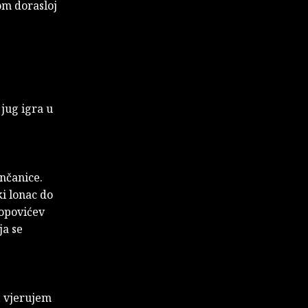
om dorasloj
 jug igra u
ončanice.
i lonac do
Popovićev
ja se
, vjerujem