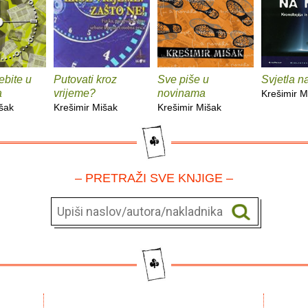
ebite u
Putovati kroz
Sve piše u
Svjetla n
a
vrijeme?
novinama
Krešimir M
išak
Krešimir Mišak
Krešimir Mišak
– PRETRAŽI SVE KNJIGE –