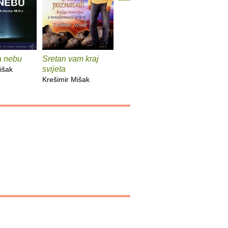
a nebu
Sretan vam kraj
Telepatija i
Zvjezdani
svijeta
telekineza
išak
Krešimir 
Krešimir Mišak
Krešimir Mišak