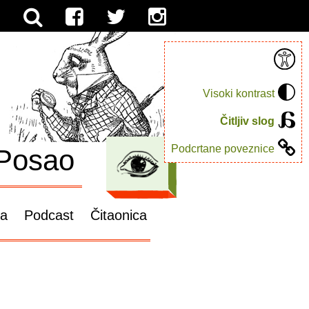
Visoki kontrast
Čitljiv slog
Podcrtane poveznice
Posao
ga
Podcast
Čitaonica