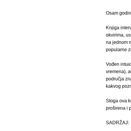
Osam godina
Knjiga inter
okvirima, u
na jednom mj
popularne z
Vođen intuic
vremena), a
područja zna
kakvog pozna
Stoga ova kn
proširena i 
SADRŽAJ: