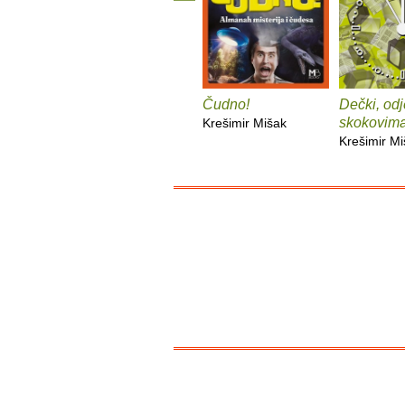
Čudno!
Dečki, odj
skokovim
Krešimir Mišak
Krešimir M