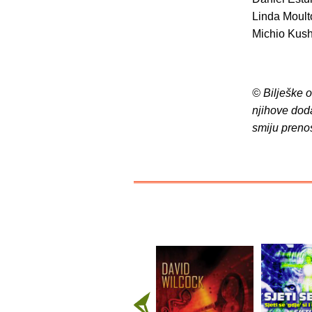
Linda Moul
Michio Kush
© Bilješke 
njihove dod
smiju preno