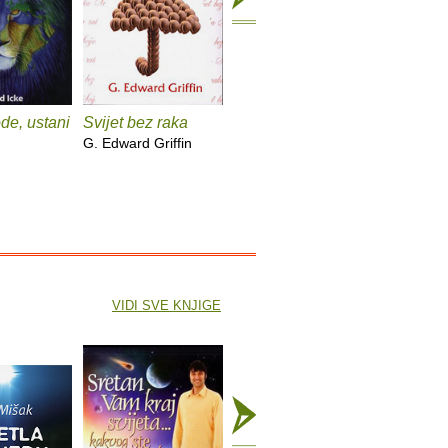
ode, ustani
Svijet bez raka
Sve piše u
Sretan v
novinama
svijeta
G. Edward Griffin
Krešimir Mišak
Krešimir 
VIDI SVE KNJIGE