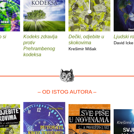
o si
Kodeks zdravlja
Dečki, odjebite u
Ljudski r
protiv
skokovima
David Icke
Prehrambenog
Krešimir Mišak
kodeksa
– OD ISTOG AUTORA –