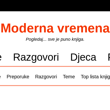
Moderna vremena
Pogledaj... sve je puno knjiga.
e
Razgovori
Djeca
e
Preporuke
Razgovori
Teme
Top lista knji