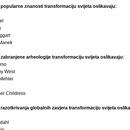
 popularne znanosti transformaciju svijeta oslikavaju:
el
m
ggart
 Manek
 zabranjene arheologije transformaciju svijeta oslikavaju:
emo
ny West
Mehler
er Childress
 razotkrivanja globalnih zavjera transformaciju svijeta oslik
dahl
in