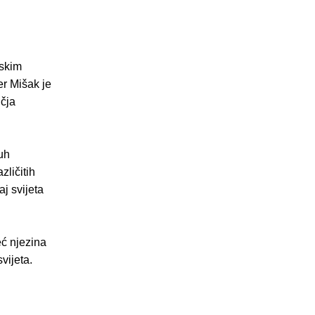
tskim
r Mišak je
učja
uh
ličitih
aj svijeta
eć njezina
vijeta.