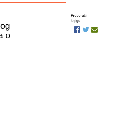
Preporuči
knjigu
vog
a o