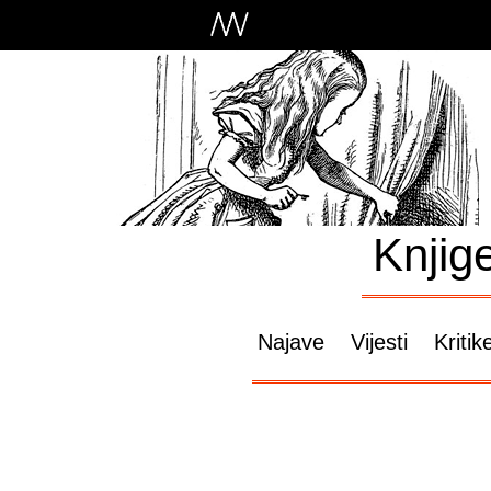
Knjig
Najave
Vijesti
Kritik