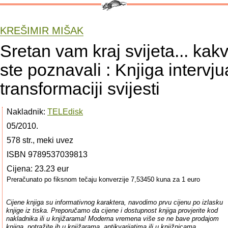
KREŠIMIR MIŠAK
Sretan vam kraj svijeta... kak
ste poznavali : Knjiga intervju
transformaciji svijesti
Nakladnik:
TELEdisk
05/2010.
578 str., meki uvez
ISBN 9789537039813
Cijena: 23.23 eur
Preračunato po fiksnom tečaju konverzije 7,53450 kuna za 1 euro
Cijene knjiga su informativnog karaktera, navodimo prvu cijenu po izlasku
knjige iz tiska. Preporučamo da cijene i dostupnost knjiga provjerite kod
nakladnika ili u knjižarama! Moderna vremena više se ne bave prodajom
knjiga, potražite ih u knjižarama, antikvarijatima ili u knjižnicama.