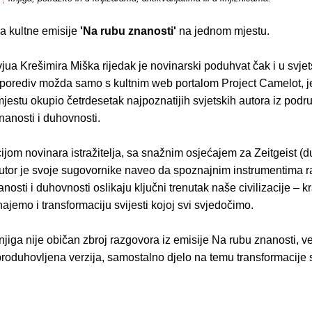
 kultne emisije
'Na rubu znanosti'
na jednom mjestu.
vjua Krešimira Miška rijedak je novinarski poduhvat čak i u svje
sporediv možda samo s kultnim web portalom Project Camelot, je
estu okupio četrdesetak najpoznatijih svjetskih autora iz podr
nanosti i duhovnosti.
ijom novinara istražitelja, sa snažnim osjećajem za Zeitgeist (d
utor je svoje sugovornike naveo da spoznajnim instrumentima raz
nosti i duhovnosti oslikaju ključni trenutak naše civilizacije – kr
jemo i transformaciju svijesti kojoj svi svjedočimo.
jiga nije običan zbroj razgovora iz emisije Na rubu znanosti, v
produhovljena verzija, samostalno djelo na temu transformacije s