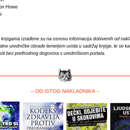
ton Howe
i
o knjigama izrađene su na osnovu informacija dobivenih od nakl
atne uredničke obrade temeljem uvida u sadržaj knjige, te se ka
siti bez prethodnog dogovora s uredništvom portala.
– OD ISTOG NAKLADNIKA –