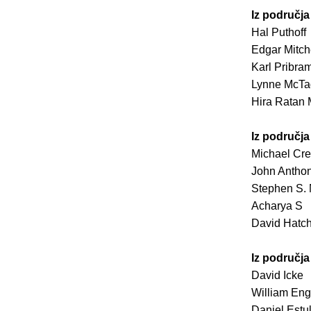
Iz područja
Hal Puthoff
Edgar Mitch
Karl Pribra
Lynne McTa
Hira Ratan
Iz područja
Michael Cr
John Antho
Stephen S. 
Acharya S
David Hatch
Iz područja
David Icke
William Eng
Daniel Estul