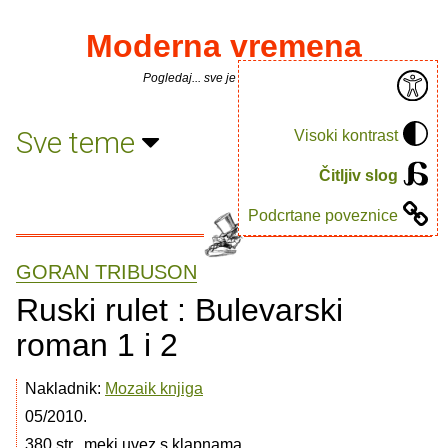
Moderna vremena
Pogledaj... sve je puno knjiga.
Sve teme
Visoki kontrast
Čitljiv slog
Podcrtane poveznice
GORAN TRIBUSON
Ruski rulet : Bulevarski
roman 1 i 2
Nakladnik:
Mozaik knjiga
05/2010.
380 str., meki uvez s klapnama