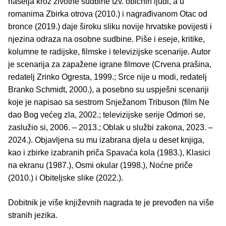
naselja kroz životne sudbine tzv. običnih ljudi, a u
romanima Zbirka otrova (2010.) i nagrađivanom Otac od
bronce (2019.) daje široku sliku novije hrvatske povijesti i
njezina odraza na osobne sudbine. Piše i eseje, kritike,
kolumne te radijske, filmske i televizijske scenarije. Autor
je scenarija za zapažene igrane filmove (Crvena prašina,
redatelj Zrinko Ogresta, 1999.; Srce nije u modi, redatelj
Branko Schmidt, 2000.), a posebno su uspješni scenariji
koje je napisao sa sestrom Snježanom Tribuson (film Ne
dao Bog većeg zla, 2002.; televizijske serije Odmori se,
zaslužio si, 2006. – 2013.; Oblak u službi zakona, 2023. –
2024.). Objavljena su mu izabrana djela u deset knjiga,
kao i zbirke izabranih priča Spavaća kola (1983.), Klasici
na ekranu (1987.), Osmi okular (1998.), Noćne priče
(2010.) i Obiteljske slike (2022.).
Dobitnik je više književnih nagrada te je prevođen na više
stranih jezika.