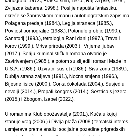
kartografa, 1972.; Praška smrt, 1975.; Raj za pse, 1978.;
Zvijezda kabarea, 1998.). Poslije napušta fantastiku, i
okreće se žanrovskom romanu i autobiografskim zapisima:
Polagana predaja (1984.), Legija stranaca (1985.),
Povijest pornografije (1988.), Potonulo groblje (1990.),
Sanatorij (1993.), tetralogija Rani dani (1997.), Trava i
korov (1999.), Mrtva priroda (2003.) i Vrijeme ljubavi
(2017.). Seriju kriminalističkih romana otvorio je
Zavirivanjem (1985.), a potom su slijedili romani Made in
U.S.A. (1986.), Uzvratni susret (1986.), Siva zona (1989.),
Dublja strana zaljeva (1991.), Noćna smjena (1996.),
Bijesne lisice (2000.), Gorka čokolada (2004.), Susjed u
nevolji (2014.), Propali kongres (2014.), Sestrica s jezera
(2015.) i Zbogom, Izabel (2022.).
U romanima Klub obožavatelja (2001.), Kuća u kojoj
stanuje vrag (2006.) i Divlja plaža (2008.) tematski interes
usmjerava prema analizi socijalne pozadine prigradskih