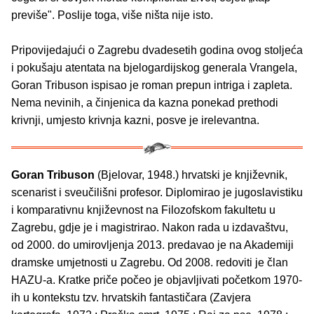
previše". Poslije toga, više ništa nije isto.
Pripovijedajući o Zagrebu dvadesetih godina ovog stoljeća
i pokušaju atentata na bjelogardijskog generala Vrangela,
Goran Tribuson ispisao je roman prepun intriga i zapleta.
Nema nevinih, a činjenica da kazna ponekad prethodi
krivnji, umjesto krivnja kazni, posve je irelevantna.
Goran Tribuson
(Bjelovar, 1948.) hrvatski je književnik,
scenarist i sveučilišni profesor. Diplomirao je jugoslavistiku
i komparativnu književnost na Filozofskom fakultetu u
Zagrebu, gdje je i magistrirao. Nakon rada u izdavaštvu,
od 2000. do umirovljenja 2013. predavao je na Akademiji
dramske umjetnosti u Zagrebu. Od 2008. redoviti je član
HAZU-a. Kratke priče počeo je objavljivati početkom 1970-
ih u kontekstu tzv. hrvatskih fantastičara (Zavjera