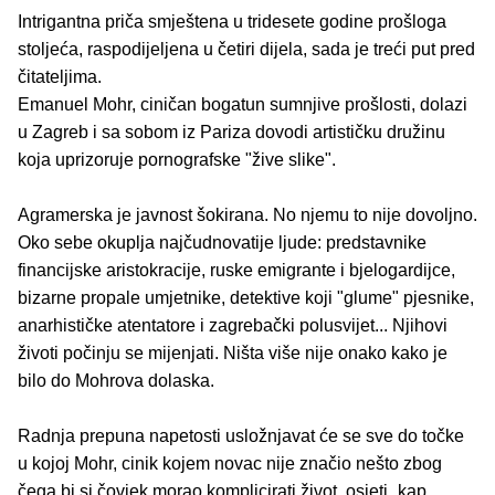
Intrigantna priča smještena u tridesete godine prošloga
stoljeća, raspodijeljena u četiri dijela, sada je treći put pred
čitateljima.
Emanuel Mohr, ciničan bogatun sumnjive prošlosti, dolazi
u Zagreb i sa sobom iz Pariza dovodi artističku družinu
koja uprizoruje pornografske "žive slike".
Agramerska je javnost šokirana. No njemu to nije dovoljno.
Oko sebe okuplja najčudnovatije ljude: predstavnike
financijske aristokracije, ruske emigrante i bjelogardijce,
bizarne propale umjetnike, detektive koji "glume" pjesnike,
anarhističke atentatore i zagrebački polusvijet... Njihovi
životi počinju se mijenjati. Ništa više nije onako kako je
bilo do Mohrova dolaska.
Radnja prepuna napetosti usložnjavat će se sve do točke
u kojoj Mohr, cinik kojem novac nije značio nešto zbog
čega bi si čovjek morao komplicirati život, osjeti „kap