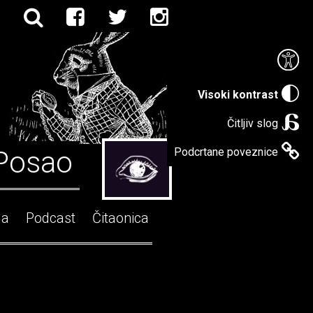
Visoki kontrast
Čitljiv slog
Posao
Podcrtane poveznice
ga
Podcast
Čitaonica