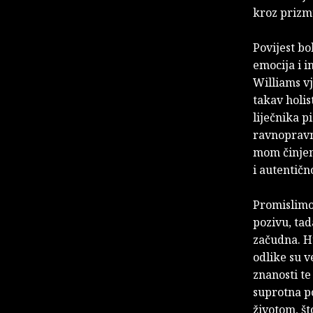
kroz prizmu
Povijest bo
emocija i in
Williams vj
takav holist
liječnika p
ravnopravno
mom činjen
i autentičn
Promislimo 
pozivu, tad
začudna. Hu
odlike su v
znanosti te
suprotna po
životom, št