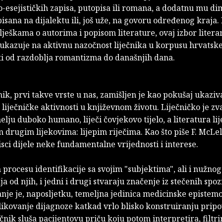
esejističkih zapisa, putopisa ili romana, a dodatnu mu di
pisana na dijalektu ili, još uže, na govoru određenog kraja
ješkama o autorima i popisom literature, ovaj izbor litera
uka­zuje na aktivnu nazočnost liječnika u korpusu hrvatsk
ti od razdoblja romantizma do današnjih dana.
ik, prvi takve vrste u nas, zamišljen je kao pokušaj ukaziv
 liječničke aktivnosti u književnom životu. Liječničko je zv
lju duboko humano, liječi čovjekovo tijelo, a literatura lije
 drugim lijekovima: lijepim riječima. Kao što piše F. McLel
 pisci dijele neke fundamentalne vrijednosti i interese.
procesu identifikacije sa svojim "subjektima", ali i nužnog
ja od njih, i jedni i drugi stvaraju značenje iz stečenih spoz
nje je, napo­sljetku, temeljna jedinica medicinske epistemo
likovanje dijagnoze katkad vrlo blisko konstruiranju prip
ječnik sluša pacijentovu priču koju potom interpretira, filtri