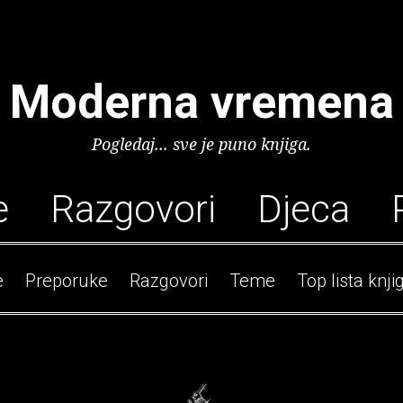
Moderna vremena
Pogledaj... sve je puno knjiga.
e
Razgovori
Djeca
e
Preporuke
Razgovori
Teme
Top lista knji