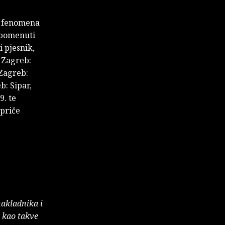
u fenomena
 spomenuti
i pjesnik,
, Zagreb:
 Zagreb:
b: Sipar,
9. te
 priče
nakladnika i
e kao takve