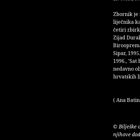
Zbornik je
liječnika k
četiri zbirk
Zijad Durak
Birooprema,
Sipar, 1995
1996., 'Sat
nedavno ob
hrvatskih l
( Ana Batin
© Bilješke 
njihove dod