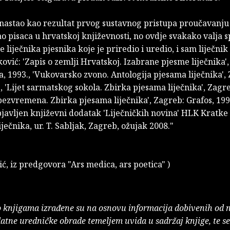
 nastao kao rezultat prvog sustavnog pristupa proučavanj
ao pisaca u hrvatskoj književnosti, no ovdje svakako valja
e liječ­nika pjesnika koje je priredio i uredio, i sam liječnik 
ović: 'Zapis o zemlji Hrvatskoj. Izabrane pjesme liječnika'
 1993., 'Vukovarsko zvono. Antologija pjesama liječnika',
., 'Lijet sarmatskog sokola. Zbir­ka pjesama liječnika', Zagre
 bezvremena. Zbirka pjesama liječnika', Zagreb: Grafos, 199
javljen književni dodatak 'Liječničkih novina' HLK Kratke
iječnika, ur. T. Sabljak, Zagreb, ožujak 2008."
ić, iz predgovora "Ars medica, ars poetica" )
o knjigama izrađene su na osnovu informacija dobivenih od 
atne uredničke obrade temeljem uvida u sadržaj knjige, te s