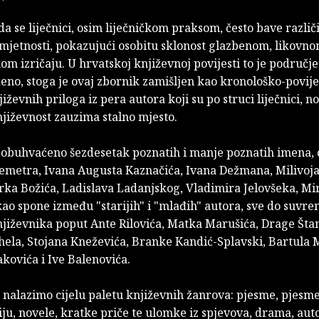
da se liječnici, osim liječničkom praksom, često bave različ
jetnosti, pokazujući osobitu sklonost glazbenom, likovnom
om izričaju. U hrvatskoj književnoj povijesti to je područje
ženo, stoga je ovaj zbornik zamišljen kao kronološko-povije
iževnih priloga iz pera autora koji su po struci liječnici, no
jiževnost zauzima stalno mjesto.
 obuhvaćeno šezdesetak pozna­tih i manje poznatih imena,
Demetra, Ivana Augusta Kaznačića, Ivana Dežmana, Milivo
rka Božića, Ladislava Ladanj­skog, Vladimira Jelovšeka, Mi
ao spone između "starijih" i "mlađih" autora, sve do suvr
književnika poput Ante Rilovića, Matka Marušića, Drage Št
ela, Stojana Kneževića, Branke Kandić-Splavski, Bartula M
kovića i Ive Balenovića.
 nalazimo cijelu paletu književnih žanrova: pjesme, pjesme
ju, novele, kratke priče te ulomke iz spjevova, drama, auto