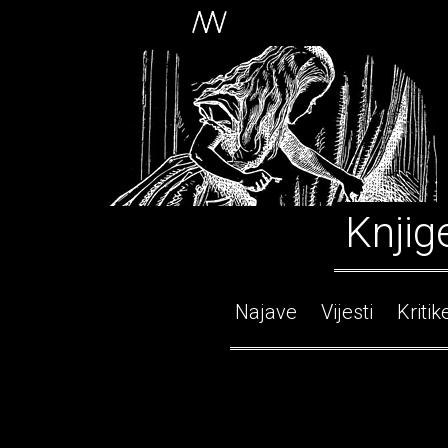
Knjig
Najave
Vijesti
Kritik