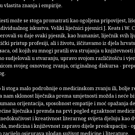
 vlastita zna­nja i empirije.
lesti može se stoga promatrati kao ogoljena pripovijest, li
dividualnog iskustva. Veliki liječnici pjesnici J. Keats i W. 
erovali su daje svaki pjesnik, kao humanist, liječnik svih l
ički pristup profesiji, ali i životu, iščitavamo iz djela hrvat
isaca, od kojih su mnogi pratili sva strujanja u književnosti 
 sudjelovali u stvaranju, upravo svojom različitošću i vjer
icom svojeg osnovnog zvanja, originalnog diskursa - prep
og.
li stoga malo podrobnije o medicinskom zvanju ili, bolje r
a nam sklonost liječnika prema umjetnosti možda i neće bi
mana orijentacija, sposobnost empatije i moć opažanja de­
ećine liječnika i premda na prvi pogled egzaktnost medici
 nedokučivost i kreativnost literarnog svijeta djeluju kao d
la, medicina i književnost zapravo dijele preokupaciju - o
o zacijelo osigurava plodan suživot medicine i literature.