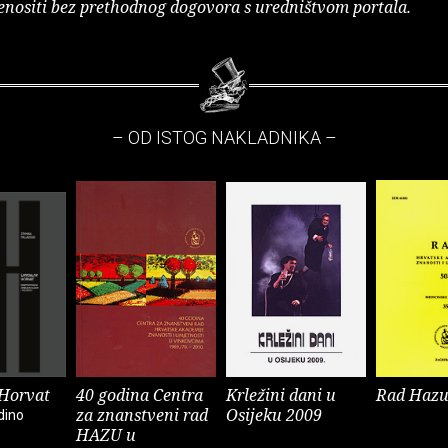
enositi bez prethodnog dogovora s uredništvom portala.
– OD ISTOG NAKLADNIKA –
 Horvat
40 godina Centra
Krležini dani u
Rad Hazu
za znanstveni rad
Osijeku 2009
dino
HAZU u