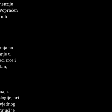
menziju
. Popraćen
rnih
e
anja na
anje u
či srce i
lan,
naja.
logije, pri
ovjednog
rajući je