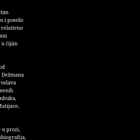
itim
 i posebi­
 relativno
sni
 u čijim
 od
ja Dežmana
roslava
emenih
ambuka,
atijace,
 u prozi,
biografija,