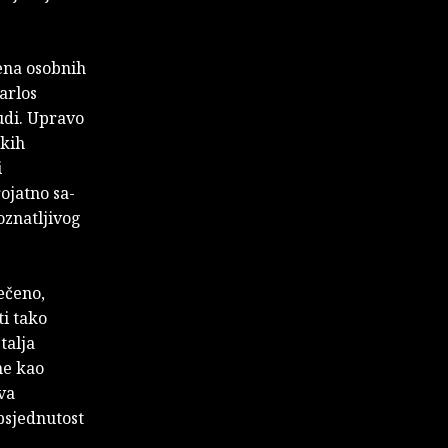
šena osobnih
Carlos
judi. Upravo
skih
i
ojatno sa­
oznatljivog
ečeno,
ti tako
talja
ne kao
va
psjednutost