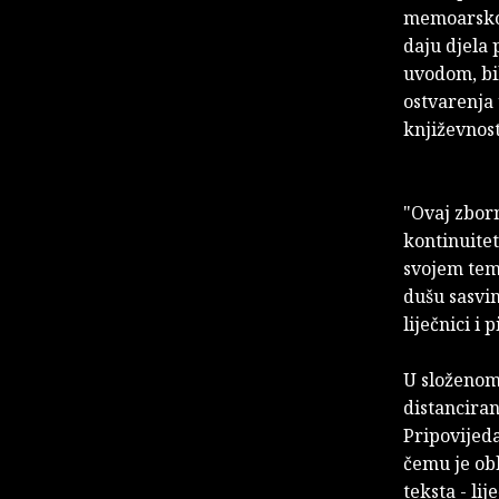
memoarsko-
daju djela 
uvodom, bil
ostvarenja 
književnos
"Ovaj zborn
kontinuitet
svojem teme
dušu sasvim
liječnici i
U složenom 
distanciran
Pripovijeda
čemu je ob
teksta - li