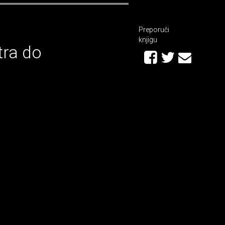
Preporuči
knjigu
tra do