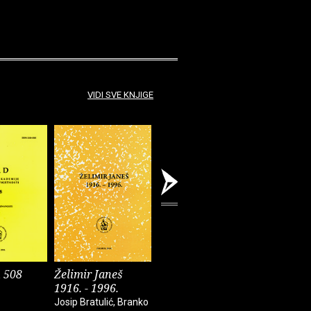
VIDI SVE KNJIGE
 508
Želimir Janeš
Anali 26
Dubrovni
1916. - 1996.
vol. 14
Josip Bratulić, Branko