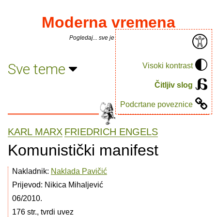
Moderna vremena
Pogledaj... sve je puno knjiga.
Sve teme
Visoki kontrast
Čitljiv slog
Podcrtane poveznice
KARL MARX
FRIEDRICH ENGELS
Komunistički manifest
Nakladnik:
Naklada Pavičić
Prijevod: Nikica Mihaljević
06/2010.
176 str., tvrdi uvez