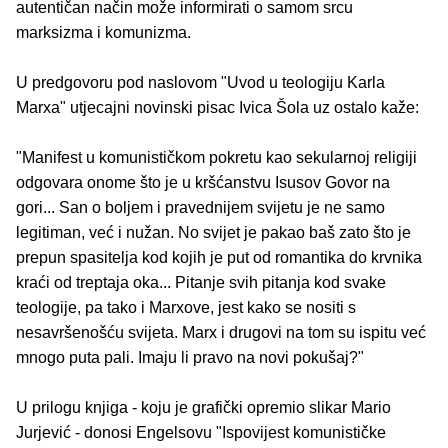
autentičan način može informirati o samom srcu
marksizma i komunizma.
U predgovoru pod naslovom "Uvod u teologiju Karla
Marxa" utjecajni novinski pisac Ivica Šola uz ostalo kaže:
"Manifest u komunističkom pokretu kao sekularnoj religiji
odgovara onome što je u kršćanstvu Isusov Govor na
gori... San o boljem i pravednijem svijetu je ne samo
legitiman, već i nužan. No svijet je pakao baš zato što je
prepun spasitelja kod kojih je put od romantika do krvnika
kraći od treptaja oka... Pitanje svih pitanja kod svake
teologije, pa tako i Marxove, jest kako se nositi s
nesavršenošću svijeta. Marx i drugovi na tom su ispitu već
mnogo puta pali. Imaju li pravo na novi pokušaj?"
U prilogu knjiga - koju je grafički opremio slikar Mario
Jurjević - donosi Engelsovu "Ispovijest komunističke