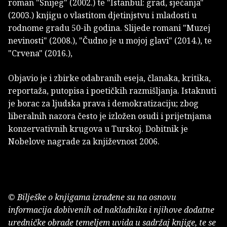
roman "Snijeg" (2002.) te "Istanbul: grad, sjećanja"
(2003.) knjigu o vlastitom djetinjstvu i mladosti u
rodnome gradu 50-ih godina. Slijede romani "Muzej
nevinosti" (2008.), "Čudno je u mojoj glavi" (2014.), te
"Crvena" (2016.),
Objavio je i zbirke odabranih eseja, članaka, kritika,
reportaža, putopisa i poetičkih razmišljanja. Istaknuti
je borac za ljudska prava i demokratizaciju; zbog
liberalnih nazora često je izložen osudi i prijetnjama
konzervativnih krugova u Turskoj. Dobitnik je
Nobelove nagrade za književnost 2006.
© Bilješke o knjigama izrađene su na osnovu
informacija dobivenih od nakladnika i njihove dodatne
uredničke obrade temeljem uvida u sadržaj knjige, te se