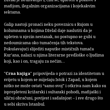
mafijom, ilegalnim organizacijama i kojekakvim
sektama.
Galip nastoji pronaći neku poveznicu s Rujom u
kolumnama u kojima Dželal daje naslutiti da je
upleten u njezin nestanak, no postupno se gubi u
nedoumicama oko tumačenja tih tekstova.
Pokušavajući slijediti naputke mističnih tumača
Kur’ana, nalazi u njima literarne predloške o ljudima
koji, kao i on, tragaju za nečim…
"
Crna knjiga
" pripovijeda o potrazi za identitetom u
svijetu u kojem se miješaju Istok i Zapad, u kojem
nitko ne može ostati “samo svoj” i otkriva nam kako su
isprepleteni križarski i sultanski pohodi, mafijaški i
ulični obračuni, povijest i sadašnjost – i sve drugo što
u sebi skriva Istanbul.