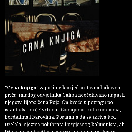
"Crna knjiga"
započinje kao jednostavna ljubavna
priča: mladog odvjetnika Galipa neočekivano napusti
njegova lijepa žena Ruja. On kreće u potragu po
istanbulskim četvrtima, džamijama, katakombama,
bordelima i barovima. Posumnja da se skriva kod
Dželala, njezina polubrata i uspješnog kolumnista, ali
Dželal je neuhvatljiv i, čini se, upleten u poslove s