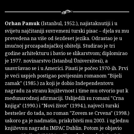
Orhan Pamuk
(Istanbul, 1952.), najistaknutiji i u
svijetu najčitaniji suvremeni turski pisac – djela su mu
prevedena na više od šezdeset jezika. Odrastao je u
imućnoj prozapadnjačkoj obitelji. Studirao je tri
godine arhitekturu i bavio se slikarstvom; diplomirao
je 1977. novinarstvo (Istanbul Üniversitesi), a
usavršavao se i u Americi. Pisati je počeo 1970-ih. Prvi
je veći uspjeh postigao povijesnim romanom "Bijeli
zamak" (1985.) za koji je dobio Independentovu
nagradu za stranu književnost i time mu otvorio put k
međunarodnoj afirmaciji. Uslijedili su romani "Crna
knjiga" (1990.) i "Novi život" (1994.), najveći turski
bestseler do tada, no roman "Zovem se Crvena" (1998.)
uskoro ga je nadmašio, priskrbivši mu 2003. i uglednu
književnu nagradu IMPAC Dublin. Potom je objavio