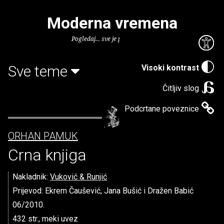
Moderna vremena
Pogledaj... sve je puno knjiga.
Sve teme
Visoki kontrast
Čitljiv slog
Podcrtane poveznice
ORHAN PAMUK
Crna knjiga
Nakladnik:
Vuković & Runjić
Prijevod: Ekrem Čaušević, Jana Bušić i Dražen Babić
06/2010.
432 str., meki uvez