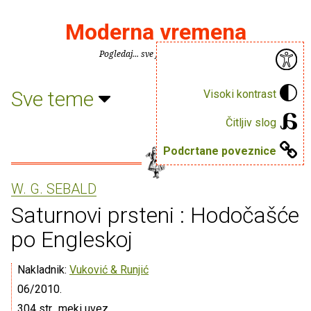
Moderna vremena
Pogledaj... sve je puno knjiga.
Sve teme
Visoki kontrast
Čitljiv slog
Podcrtane poveznice
W. G. SEBALD
Saturnovi prsteni : Hodočašće
po Engleskoj
Nakladnik:
Vuković & Runjić
06/2010.
304 str., meki uvez