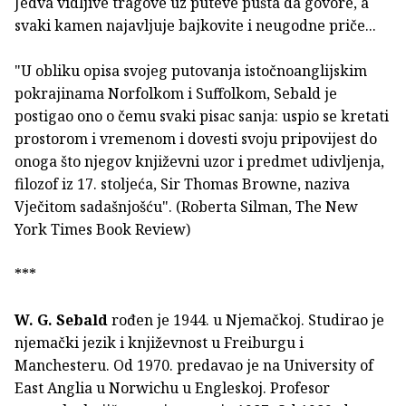
Jedva vidljive tragove uz puteve pušta da govore, a
svaki kamen najavljuje bajkovite i neugodne priče...
"U obliku opisa svojeg putovanja istočnoanglijskim
pokrajinama Norfolkom i Suffolkom, Sebald je
postigao ono o čemu svaki pisac sanja: uspio se kretati
prostorom i vremenom i dovesti svoju pripovijest do
onoga što njegov književni uzor i predmet udivljenja,
filozof iz 17. stoljeća, Sir Thomas Browne, naziva
Vječitom sadašnjošću". (Roberta Silman, The New
York Times Book Review)
***
W. G. Sebald
rođen je 1944. u Njemačkoj. Studirao je
njemački jezik i književnost u Freiburgu i
Manchesteru. Od 1970. predavao je na University of
East Anglia u Norwichu u Engleskoj. Profesor