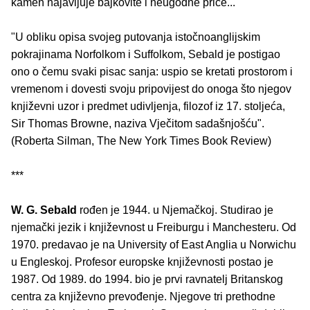
kamen najavljuje bajkovite i neugodne priče...
"U obliku opisa svojeg putovanja istočnoanglijskim
pokrajinama Norfolkom i Suffolkom, Sebald je postigao
ono o čemu svaki pisac sanja: uspio se kretati prostorom i
vremenom i dovesti svoju pripovijest do onoga što njegov
književni uzor i predmet udivljenja, filozof iz 17. stoljeća,
Sir Thomas Browne, naziva Vječitom sadašnjošću".
(Roberta Silman, The New York Times Book Review)
***
W. G. Sebald
rođen je 1944. u Njemačkoj. Studirao je
njemački jezik i književnost u Freiburgu i Manchesteru. Od
1970. predavao je na University of East Anglia u Norwichu
u Engleskoj. Profesor europske književnosti postao je
1987. Od 1989. do 1994. bio je prvi ravnatelj Britanskog
centra za književno prevođenje. Njegove tri prethodne