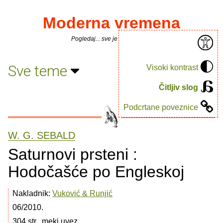
Moderna vremena
Pogledaj... sve je puno knjiga.
Sve teme
Visoki kontrast
Čitljiv slog
Podcrtane poveznice
W. G. SEBALD
Saturnovi prsteni :
Hodočašće po Engleskoj
Nakladnik:
Vuković & Runjić
06/2010.
304 str., meki uvez