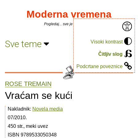
Moderna vremena
Pogledaj... sve je puno knjiga.
Sve teme
Visoki kontrast
Čitljiv slog
Podcrtane poveznice
ROSE TREMAIN
Vraćam se kući
Nakladnik:
Novela media
07/2010.
450 str., meki uvez
ISBN 9789533050348