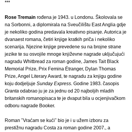
***
Rose Tremain
rođena je 1943. u Londonu. Školovala se
na Sorbonni, a diplomirala na Sveučilištu East Anglia gdje
je nekoliko godina predavala kreativno pisanje. Autorica je
dvanaest romana, četiri knjige kratkih priča i nekoliko
scenarija. Njezine knjige prevedene su na brojne strane
jezike te su osvojile mnoge književne nagrade uključujući
nagradu Whitbread za roman godine, James Tait Black
Memorial Prize, Prix Femina Étranger, Dylan Thomas
Prize, Angel Literary Award, te nagradu za knjigu godine
koju dodjeljuje
Sunday Express
. Godine 1983. časopis
Granta
odabrao ju je za jednu od 20 najboljih mladih
britanskih romanopisaca te je dvaput bila u ocjenjivačkom
odboru nagrade Booker.
Roman "Vraćam se kući" bio je i u užem izboru za
prestižnu nagradu Costa za roman godine 2007., a