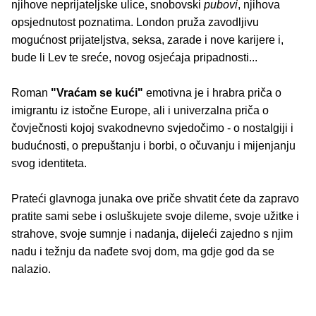
njihove neprijateljske ulice, snobovski
pubovi
, njihova
opsjednutost poznatima. London pruža zavodljivu
mogućnost prijateljstva, seksa, zarade i nove karijere i,
bude li Lev te sreće, novog osjećaja pripadnosti...
Roman
"Vraćam se kući"
emotivna je i hrabra priča o
imigrantu iz istočne Europe, ali i univerzalna priča o
čovječnosti kojoj svakodnevno svjedočimo - o nostalgiji i
budućnosti, o prepuštanju i borbi, o očuvanju i mijenjanju
svog identiteta.
Prateći glavnoga junaka ove priče shvatit ćete da zapravo
pratite sami sebe i osluškujete svoje dileme, svoje užitke i
strahove, svoje sumnje i nadanja, dijeleći zajedno s njim
nadu i težnju da nađete svoj dom, ma gdje god da se
nalazio.