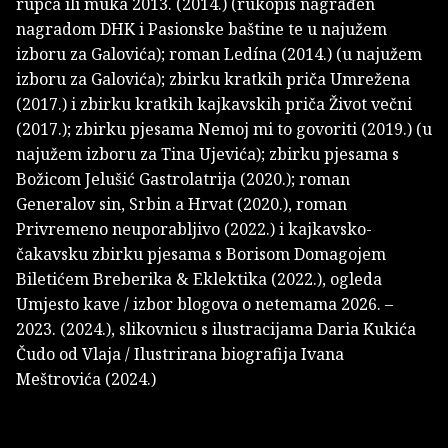
rupca ili muka 2013. (2014.) (rukopis nagrađen
nagradom DHK i Pasionske baštine te u najužem
izboru za Galovića); roman Ledína (2014.) (u najužem
izboru za Galovića); zbirku kratkih priča Umrežena
(2017.) i zbirku kratkih kajkavskih priča Život večni
(2017.); zbirku pjesama Nemoj mi to govoriti (2019.) (u
najužem izboru za Tina Ujevića); zbirku pjesama s
Božicom Jelušić Gastrolatrija (2020.); roman
Generalov sin, Srbin a Hrvat (2020.), roman
Privremeno neuporabljivo (2022.) i kajkavsko-
čakavsku zbirku pjesama s Borisom Domagojem
Biletićem Breberika & Eklektika (2022.), ogleda
Umjesto kave / izbor blogova o netemama 2026. –
2023. (2024.), slikovnicu s ilustracijama Daria Kukića
Čudo od Vlaja / Ilustrirana biografija Ivana
Meštrovića (2024.)