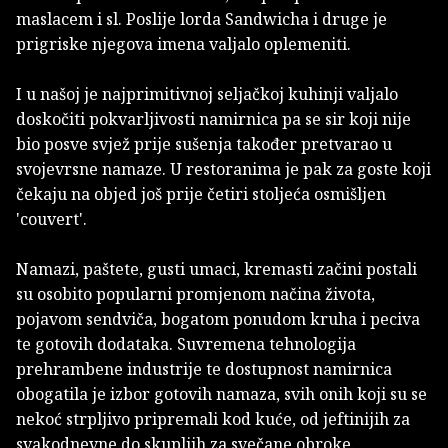
maslacem i sl. Poslije lorda Sandwicha i druge je
prigriske njegova imena valjalo oplemeniti.
I u našoj je najprimitivnoj seljačkoj kuhinji valjalo
doskočiti pokvarljivosti namirnica pa se sir koji nije
bio posve svjež prije sušenja također pretvarao u
svojevrsne namaze. U restoranima je pak za goste koji
čekaju na objed još prije četiri stoljeća osmišljen
'couvert'.
Namazi, paštete, gusti umaci, kremasti začini postali
su osobito popularni promjenom načina života,
pojavom sendviča, bogatom ponudom kruha i peciva
te gotovih dodataka. Suvremena tehnologija
prehrambene industrije te dostupnost namirnica
obogatila je izbor gotovih namaza, svih onih koji su se
nekoć strpljivo pripremali kod kuće, od jeftinijih za
svakodnevne do skupljih za svečane obroke.