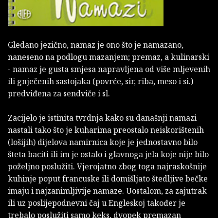
Gledano jezično, namaz je ono što je namazano,
naneseno na podlogu mazanjem; premaz, a kulinarski
- namaz je gusta smjesa napravljena od više mljevenih
ili gnječenih sastojaka (povrće, sir, riba, meso i si.)
predviđena za sendviče i sl.
Zacijelo je istinita tvrdnja kako su današnji namazi
nastali tako što je kuharima preostalo neiskorištenih
(lošijih) dijelova namirnica koje je jednostavno bilo
šteta baciti ili im je ostalo i glavnoga jela koje nije bilo
poželjno poslužiti. Vjerojatno zbog toga najraskošnije
kuhinje poput francuske ili domišljato štedljive bečke
imaju i najzanimljivije namaze. Uostalom, za zajutrak
ili uz poslijepodnevni čaj u Engleskoj također je
trebalo poslužiti samo keks, dvopek premazan