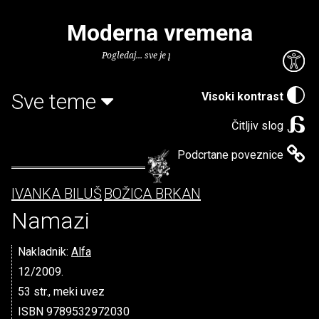
Moderna vremena
Pogledaj... sve je puno knjiga.
Sve teme
Visoki kontrast
Čitljiv slog
Podcrtane poveznice
IVANKA BILUŠ
BOŽICA BRKAN
Namazi
Nakladnik:
Alfa
12/2009.
53 str., meki uvez
ISBN 9789532972030