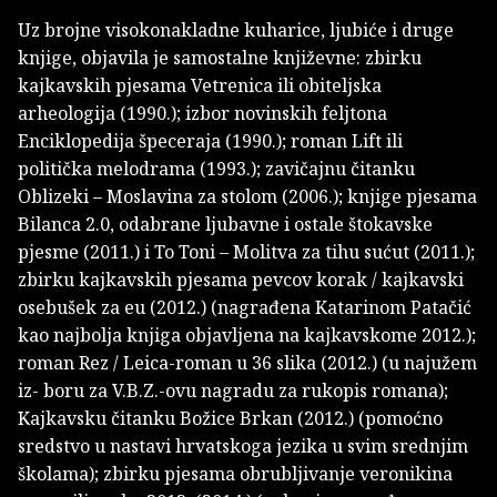
Uz brojne visokonakladne kuharice, ljubiće i druge
knjige, objavila je samostalne književne: zbirku
kajkavskih pjesama Vetrenica ili obiteljska
arheologija (1990.); izbor novinskih feljtona
Enciklopedija špeceraja (1990.); roman Lift ili
politička melodrama (1993.); zavičajnu čitanku
Oblizeki – Moslavina za stolom (2006.); knjige pjesama
Bilanca 2.0, odabrane ljubavne i ostale štokavske
pjesme (2011.) i To Toni – Molitva za tihu sućut (2011.);
zbirku kajkavskih pjesama pevcov korak / kajkavski
osebušek za eu (2012.) (nagrađena Katarinom Patačić
kao najbolja knjiga objavljena na kajkavskome 2012.);
roman Rez / Leica-roman u 36 slika (2012.) (u najužem
iz- boru za V.B.Z.-ovu nagradu za rukopis romana);
Kajkavsku čitanku Božice Brkan (2012.) (pomoćno
sredstvo u nastavi hrvatskoga jezika u svim srednjim
školama); zbirku pjesama obrubljivanje veronikina