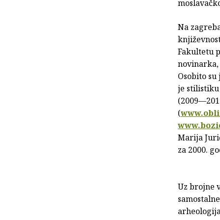
moslavačk
Na zagreba
književnost
Fakultetu p
novinarka, 
Osobito su 
je stilisti
(2009—2011.
(
www.obli
www.bozi
Marija Juri
za 2000. g
Uz brojne v
samostalne 
arheologija