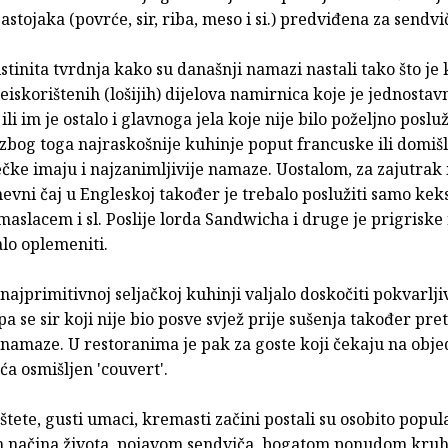
astojaka (povrće, sir, riba, meso i si.) predviđena za sendviče
 istinita tvrdnja kako su današnji namazi nastali tako što j
eiskorištenih (lošijih) dijelova namirnica koje je jednostav
 ili im je ostalo i glavnoga jela koje nije bilo poželjno posluž
zbog toga najraskošnije kuhinje poput francuske ili domišl
ečke imaju i najzanimljivije namaze. Uostalom, za zajutrak i
evni čaj u Engleskoj također je trebalo poslužiti samo kek
slacem i sl. Poslije lorda Sandwicha i druge je prigriske
lo oplemeniti.
e najprimitivnoj seljačkoj kuhinji valjalo doskočiti pokvarlji
a se sir koji nije bio posve svjež prije sušenja također pre
namaze. U restoranima je pak za goste koji čekaju na objed
eća osmišljen 'couvert'.
tete, gusti umaci, kremasti začini postali su osobito popul
načina života, pojavom sendviča, bogatom ponudom kruha