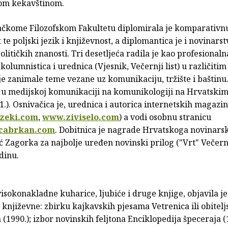
om kekavštinom.
čkome Filozofskom Fakultetu diplomirala je komparativn
 te poljski jezik i književnost, a diplomantica je i novinars
olitičkih znanosti. Tri desetljeća radila je kao profesionaln
kolumnistica i urednica (Vjesnik, Večernji list) u različiti
je zanimale teme vezane uz komunikaciju, tržište i baštinu
ku u medijskoj komunikaciji na komunikologiji na Hrvatskim
). Osnivačica je, urednica i autorica internetskih magazi
zeki.com
,
www.ziviselo.com
) a vodi osobnu stranicu
cabrkan.com
. Dobitnica je nagrade Hrvatskoga novinarsk
ć Zagorka za najbolje uređen novinski prilog ("Vrt" Večern
odinu.
isokonakladne kuharice, ljubiće i druge knjige, objavila je
književne: zbirku kajkavskih pjesama Vetrenica ili obitelj
 (1990.); izbor novinskih feljtona Enciklopedija špeceraja (