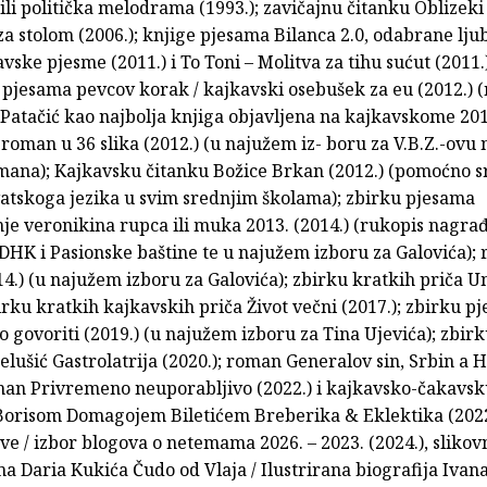
ili politička melodrama (1993.); zavičajnu čitanku Oblizeki
a stolom (2006.); knjige pjesama Bilanca 2.0, odabrane lju
kavske pjesme (2011.) i To Toni – Molitva za tihu sućut (2011.
 pjesama pevcov korak / kajkavski osebušek za eu (2012.)
atačić kao najbolja knjiga objavljena na kajkavskome 20
-roman u 36 slika (2012.) (u najužem iz- boru za V.B.Z.-ovu
ana); Kajkavsku čitanku Božice Brkan (2012.) (pomoćno s
atskoga jezika u svim srednjim školama); zbirku pjesama
je veronikina rupca ili muka 2013. (2014.) (rukopis nagra
K i Pasionske baštine te u najužem izboru za Galovića);
14.) (u najužem izboru za Galovića); zbirku kratkih priča 
birku kratkih kajkavskih priča Život večni (2017.); zbirku 
 govoriti (2019.) (u najužem izboru za Tina Ujevića); zbi
Jelušić Gastrolatrija (2020.); roman Generalov sin, Srbin a 
oman Privremeno neuporabljivo (2022.) i kajkavsko-čakavs
Borisom Domagojem Biletićem Breberika & Eklektika (2022
e / izbor blogova o netemama 2026. – 2023. (2024.), slikov
ma Daria Kukića Čudo od Vlaja / Ilustrirana biografija Ivan