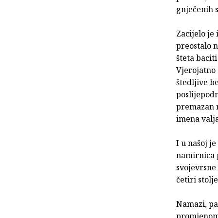
gnječenih s
Zacijelo je
preostalo n
šteta baciti
Vjerojatno 
štedljive b
poslijepodn
premazan ma
imena valja
I u našoj j
namirnica p
svojevrsne 
četiri stolj
Namazi, paš
promjenom 