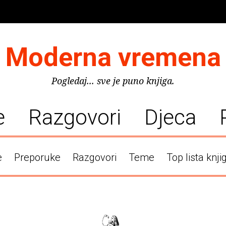
Moderna vremena
Pogledaj... sve je puno knjiga.
e
Razgovori
Djeca
e
Preporuke
Razgovori
Teme
Top lista knji