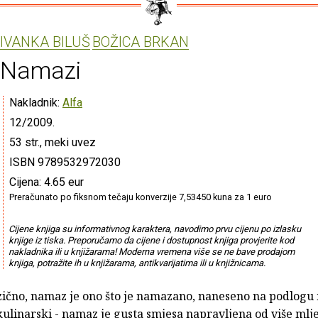
IVANKA BILUŠ
BOŽICA BRKAN
Namazi
Nakladnik:
Alfa
12/2009.
53 str., meki uvez
ISBN 9789532972030
Cijena: 4.65 eur
Preračunato po fiksnom tečaju konverzije 7,53450 kuna za 1 euro
Cijene knjiga su informativnog karaktera, navodimo prvu cijenu po izlasku
knjige iz tiska. Preporučamo da cijene i dostupnost knjiga provjerite kod
nakladnika ili u knjižarama! Moderna vremena više se ne bave prodajom
knjiga, potražite ih u knjižarama, antikvarijatima ili u knjižnicama.
zično, namaz je ono što je namazano, naneseno na podlog
ulinarski - namaz je gusta smjesa napravljena od više mlje