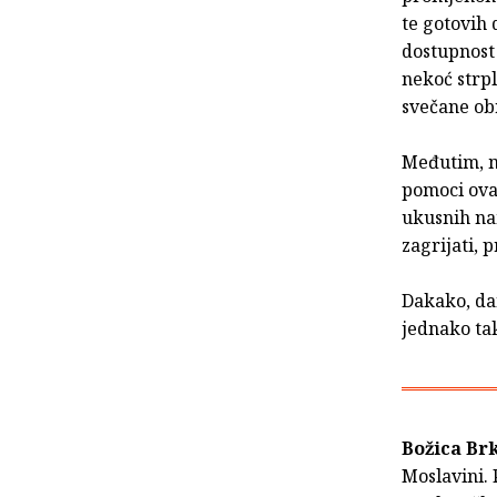
te gotovih
dostupnost 
nekoć strpl
svečane ob
Međutim, m
pomoci ova
ukusnih na
zagrijati, 
Dakako, da
jednako ta
Božica Br
Moslavini.