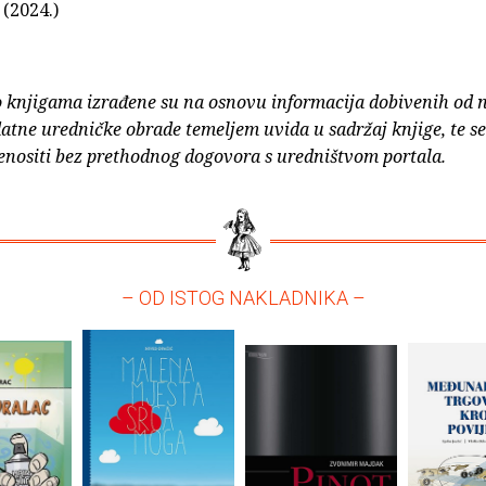
 (2024.)
o knjigama izrađene su na osnovu informacija dobivenih od 
atne uredničke obrade temeljem uvida u sadržaj knjige, te s
enositi bez prethodnog dogovora s uredništvom portala.
– OD ISTOG NAKLADNIKA –