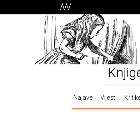
Knjig
Najave
Vijesti
Kritik