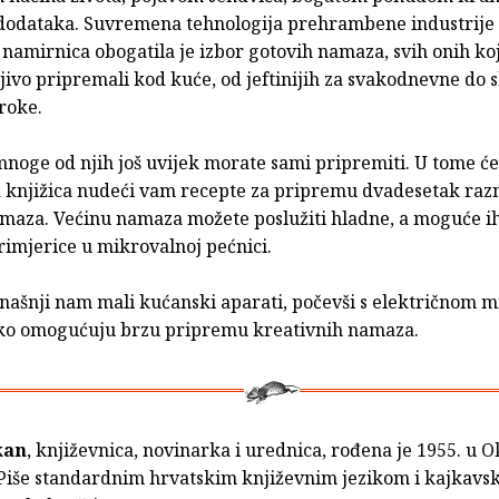
 dodataka. Suvremena tehnologija prehrambene industrije 
namirnica obogatila je izbor gotovih namaza, svih onih koj
jivo pripremali kod kuće, od jeftinijih za svakodnevne do s
roke.
noge od njih još uvijek morate sami pripremiti. U tome ć
 knjižica nudeći vam recepte za pripremu dvadesetak razn
maza. Većinu namaza možete poslužiti hladne, a moguće ih 
primjerice u mikrovalnoj pećnici.
našnji nam mali kućanski aparati, počevši s električnom m
ko omogućuju brzu pripremu kreativnih namaza.
kan
, književnica, novinarka i urednica, rođena je 1955. u 
 Piše standardnim hrvatskim književnim jezikom i kajkavs