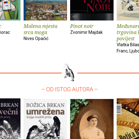
c
Malena mjesta
Pinot noir
Međunar
srca moga
trgovina 
morac
Zvonimir Majdak
povijest
Nives Opačić
Vlatka Bila
Franc, Ljub
– OD ISTOG AUTORA –