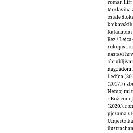
roman Lift 
Moslavina z
ostale što
kajkavskih
Katarinom P
Rez / Leica
rukopis rom
nastavi hrv
obrubljivan
nagradom DH
Ledína (20
(2017.) i z
Nemoj mi to
s Božicom 
(2020.), r
pjesama s 
Umjesto kav
ilustracija