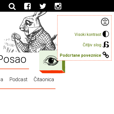
Visoki kontrast
Čitljiv slog
Posao
Podcrtane poveznice
ga
Podcast
Čitaonica