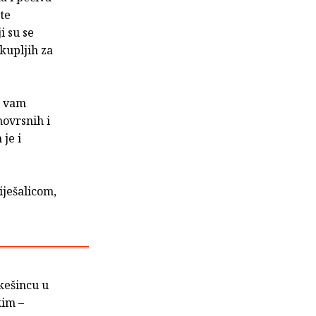
te
i su se
kupljih za
e vam
ovrsnih i
je i
iješalicom,
Okešincu u
kim –