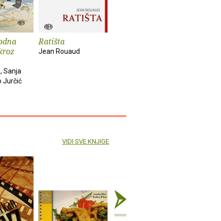
odna
Ratišta
Potjehovi
Šah
kroz
hologrami
Jean Rouaud
Vladimir C
Diana Zalar
s, Sanja
o Jurčić
VIDI SVE KNJIGE