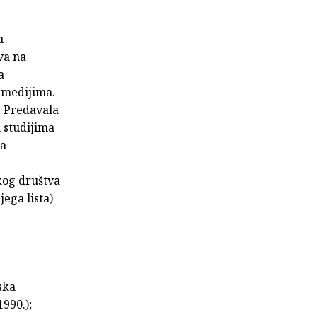
u
tva na
a
m medijima.
. Predavala
 studijima
na
og društva
jega lista)
ska
1990.);