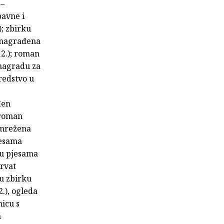
 –
bavne i
); zbirku
 (nagrađena
12.); roman
 nagradu za
redstvo u
đen
 roman
Umrežena
pjesama
rku pjesama
Hrvat
ku zbirku
.), ogleda
nicu s
a