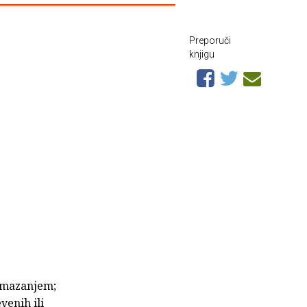
Preporuči
knjigu
u mazanjem;
venih ili