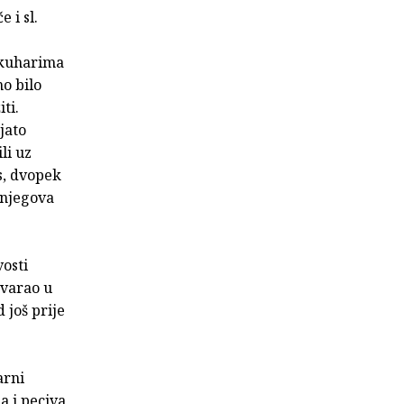
 i sl.
e kuharima
no bilo
iti.
jato
li uz
s, dvopek
 njegova
vosti
tvarao u
 još prije
arni
 i peciva