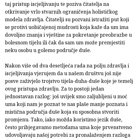
taj pristup iscjeljivanju te poziva čitatelja na
otkrivanje vrlo stvarnih ograničenja holističkog
modela zdravlja. Čitatelji su pozvani istražiti put koji
se protivi uobičajenoj mudrosti koja kaže da um ima
dovoljno znanja i vještine za pokretanje preobrazbe u
bolesnom tijelu ili čak da sam um može premjestiti
neku osobu u golemo područje duše.
Nakon više od dva desetljeća rada na polju zdravlja i
iscjeljivanja vjerujem da u našem društvu još nije
posve zaživjelo trojstvo tijela-duha-duše koje je temelj
ovog pristupa zdravlju. Za to postoji jedan
jednostavan razlog: još uvijek smo zaljubljeni u moć
uma koji nam je poznat te nas plaše manje poznata i
mistična područja duše koja su sposobna stvoriti
promjenu. Tako, iako možda koristimo jezik duše,
često pribjegavamo metodama uma koje prvenstveno
udovoljavaju našoj potrebi za pronalaženjem razloga