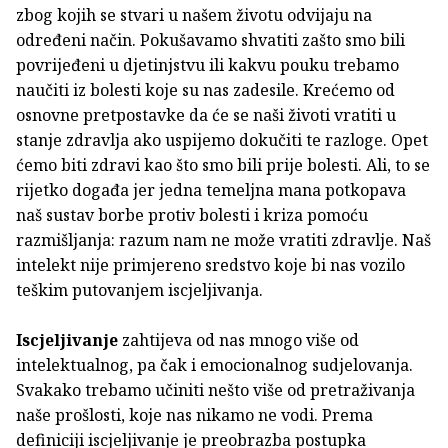
zbog kojih se stvari u našem životu odvijaju na
određeni način. Pokušavamo shvatiti zašto smo bili
povrijeđeni u djetinjstvu ili kakvu pouku trebamo
naučiti iz bolesti koje su nas zadesile. Krećemo od
osnovne pretpostavke da će se naši životi vratiti u
stanje zdravlja ako uspijemo dokučiti te razloge. Opet
ćemo biti zdravi kao što smo bili prije bolesti. Ali, to se
rijetko događa jer jedna temeljna mana potkopava
naš sustav borbe protiv bolesti i kriza pomoću
razmišljanja: razum nam ne može vratiti zdravlje. Naš
intelekt nije primjereno sredstvo koje bi nas vozilo
teškim putovanjem iscjeljivanja.
Iscjeljivanje
zahtijeva od nas mnogo više od
intelektualnog, pa čak i emocionalnog sudjelovanja.
Svakako trebamo učiniti nešto više od pretraživanja
naše prošlosti, koje nas nikamo ne vodi. Prema
definiciji iscjeljivanje je preobrazba postupka