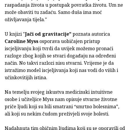
raspadanja života u postupak povratka životu. Um ne
može obaviti tu zadaću. Samo duša ima moć
oživljavanja tijela."
U knjizi "
Jači od gravitacije"
poznata autorica
Caroline Myss
osporava uobičajen pristup
iscjeljivanju koji tvrdi da uvijek možemo pronaći
razloge zbog kojih se stvari događaju na određeni
način. No takvi razlozi nisu stvarni. Vrijeme je da
istražimo model iscjeljivanja koji nas vodi do viših i
učinkovitijih istina.
Na temelju svojeg iskustva medicinski intuitivne
osobe i učiteljice Myss nam opisuje stvarne životne
priče ljudi koji su bili smatrani “smrtno bolesnima”,
ali koji su nekim čudom preživjeli svoje bolesti.
Nadahnuta tim običnim ljudima koji su se oporavili od