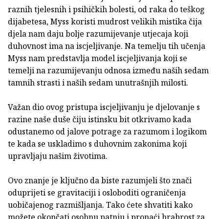
raznih tjelesnih i psihičkih bolesti, od raka do teškog
dijabetesa, Myss koristi mudrost velikih mistika čija
djela nam daju bolje razumijevanje utjecaja koji
duhovnost ima na iscjeljivanje. Na temelju tih učenja
Myss nam predstavlja model iscjeljivanja koji se
temelji na razumijevanju odnosa između naših sedam
tamnih strasti i naših sedam unutrašnjih milosti.
Važan dio ovog pristupa iscjeljivanju je djelovanje s
razine naše duše čiju istinsku bit otkrivamo kada
odustanemo od jalove potrage za razumom i logikom
te kada se uskladimo s duhovnim zakonima koji
upravljaju našim životima.
Ovo znanje je ključno da biste razumjeli što znači
oduprijeti se gravitaciji i osloboditi ograničenja
uobičajenog razmišljanja. Tako ćete shvatiti kako
možete okončati osobnu patnju i pronaći hrabrost za