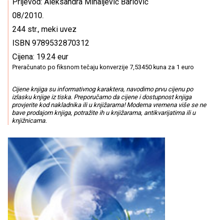
Prijevod: Aleksandra Mihaljević Barlović
08/2010.
244 str., meki uvez
ISBN 9789532870312
Cijena: 19.24 eur
Preračunato po fiksnom tečaju konverzije 7,53450 kuna za 1 euro
Cijene knjiga su informativnog karaktera, navodimo prvu cijenu po
izlasku knjige iz tiska. Preporučamo da cijene i dostupnost knjiga
provjerite kod nakladnika ili u knjižarama! Moderna vremena više se ne
bave prodajom knjiga, potražite ih u knjižarama, antikvarijatima ili u
knjižnicama.