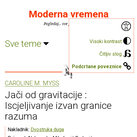
Moderna vremena
Pogledaj... sve je puno knjiga.
Sve teme
Visoki kontrast
Čitljiv slog
Podcrtane poveznice
CAROLINE M. MYSS
Jači od gravitacije :
Iscjeljivanje izvan granice
razuma
Nakladnik:
Dvostruka duga