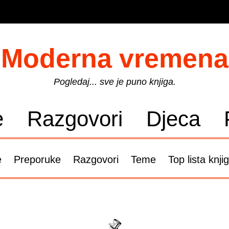
Moderna vremena
Pogledaj... sve je puno knjiga.
e
Razgovori
Djeca
e
Preporuke
Razgovori
Teme
Top lista knji