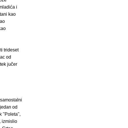
mladića i
tani kao
kao
kao
i trideset
rac od
tek jučer
s samostalni
 jedan od
 "Poleta",
 izmislio