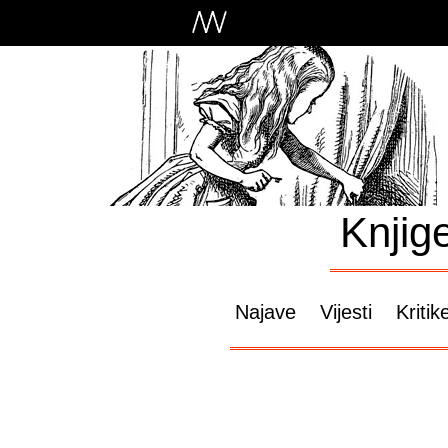
Knjig
Najave
Vijesti
Kritik