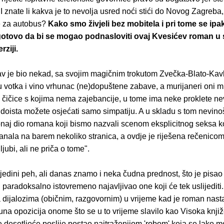
 I znate li kakva je to nevolja usred noći stići do Novog Zagreba,
e za autobus?
Kako smo živjeli bez mobitela i pri tome se ip
 gotovo da bi se mogao podnasloviti ovaj Kvesićev roman u 
rziji.
v je bio nekad, sa svojim magičnim trokutom Zvečka-Blato-Kavk
 votka i vino vrhunac (ne)dopuštene zabave, a murijaneri oni m
ki čičice s kojima nema zajebancije, u tome ima neke proklete ne
doista možete osjećati samo simpatiju. A u skladu s tom nevinoš
naj dio romana koji bismo nazvali scenom eksplicitnog seksa ko
anala na barem nekoliko stranica, a ovdje je riješena rečenico
jubi, ali ne priča o tome".
jedini peh, ali danas znamo i neka čudna prednost, što je pisao
i paradoksalno istovremeno najavljivao one koji će tek uslijedit
 dijalozima (običnim, razgovornim) u vrijeme kad je roman nasta
na opozicija onome što se u to vrijeme slavilo kao Visoka knji
 desetljeće poslije postao najtraženijom 'robom' koja se lako 