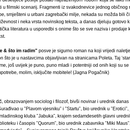
ti u filmski scenarij. Fragmenti iz svakodnevice jednog običnog 
e, smješteni u urbani zagrebački milje, nekada su možda bili či
njiževnost i neka vrsta novinskog teksta, a danas djeluju gotovo 
stička literatura u usporedbi s onime što se sve naziva i prodaje 
st.
e & što im radim"
posve je sigurno roman na koji vrijedi naletjet
 što je u nastavcima objavljivan na stranicama Poleta. Taj 'sta
e, još uvijek je puno, puno mladi i potentniji od onih koji su se 
e upotrebe, molim, isključite mobitele! (Jagna Pogačnik)
ć
, obrazovanjem sociolog i filozof, bivši novinar i urednik dana
Surađivao u "Plavom vjesniku" i "Startu", bio urednik u "Erotici",
mladinskog kluba "Jabuka", krajem sedamdesetih glavni urednik
lioteku i časopis "Quorum", bio urednik zabavnika "Miki Maus",