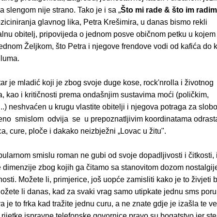
 slengom nije strano. Tako je i sa „
Što mi rade & što im radi
iciniranja glavnog lika, Petra Krešimira, u danas bismo rekli
alnu obitelj, pripovijeda o jednom posve običnom petku u kojem
ednom Željkom, što Petra i njegove frendove vodi od kafića do k
uluma.
r je mladić koji je zbog svoje duge kose, rock'nrolla i životnog
, kao i kritičnosti prema ondašnjim sustavima moći (poličkim,
.) neshvaćen u krugu vlastite obitelji i njegova potraga za slo
eno smislom odvija se u prepoznatljivim koordinatama odrasta
ca, cure, ploče i dakako neizbježni „Lovac u žitu".
bularnom smislu roman ne gubi od svoje dopadljivosti i čitkosti,
e dimenzije zbog kojih ga čitamo sa stanovitom dozom nostalgije
osti. Možete li, primjerice, još uopće zamisliti kako je to živjeti 
ožete li danas, kad za svaki vrag samo utipkate jednu sms por
a je to frka kad tražite jednu curu, a ne znate gdje je izašla te ve
rijetke ispravne telefonske govornice pravo su bogatstvo jer ste