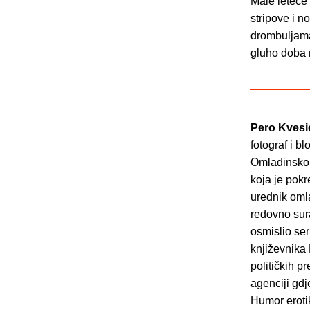
Male leteće
stripove i n
drombuljama
gluho doba 
Pero Kves
fotograf i bl
Omladinskom 
koja je pok
urednik oml
redovno sur
osmislio ser
književnika
političkih p
agenciji gdj
Humor eroti