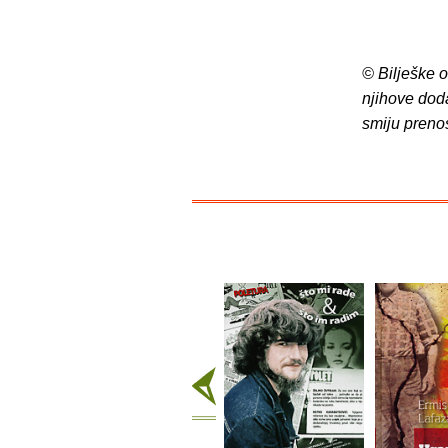
© Bilješke 
njihove dod
smiju preno