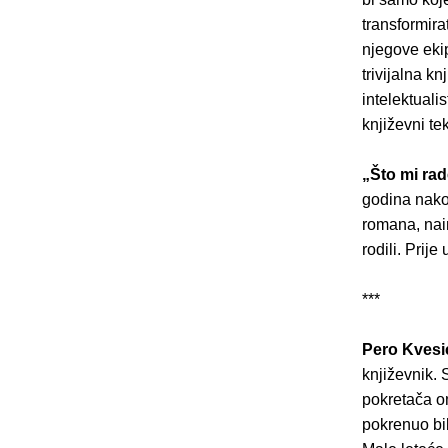
transformira
njegove ekip
trivijalna k
intelektuali
književni tek
„Što mi rad
godina nakon
romana, naim
rodili. Prij
***
Pero Kvesi
književnik. 
pokretača o
pokrenuo bib