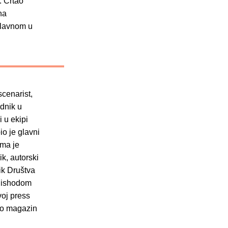
. Crtao
na
glavnom u
scenarist,
ednik u
 u ekipi
o je glavni
ama je
k, autorski
nik Društva
e ishodom
voj press
vao magazin