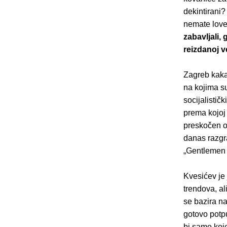
dekintirani?
nemate lov
zabavljali,
reizdanoj ve
Zagreb kaka
na kojima su
socijalistič
prema kojoj 
preskočen o
danas razgr
„Gentlemen l
Kvesićev je 
trendova, al
se bazira na
gotovo potpu
bi samo koje