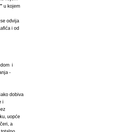
m"
u kojem
 se odvija
afića i od
bodom i
nja -
 iako dobiva
 i
bez
uku, uopće
čeri, a
 totalno