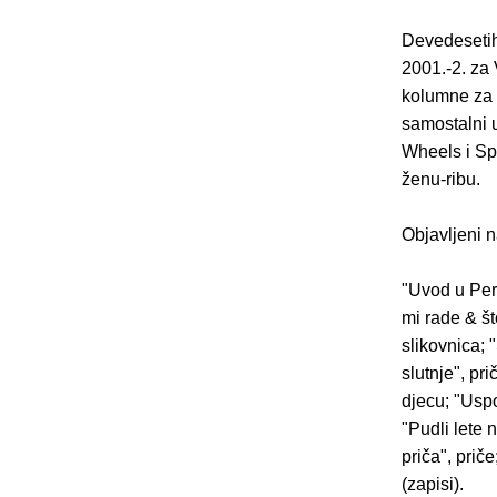
Devedesetih
2001.-2. za 
kolumne za 
samostalni u
Wheels i Sp
ženu-ribu.
Objavljeni n
"Uvod u Peru
mi rade & št
slikovnica; 
slutnje", pr
djecu; "Uspo
"Pudli lete n
priča", prič
(zapisi).