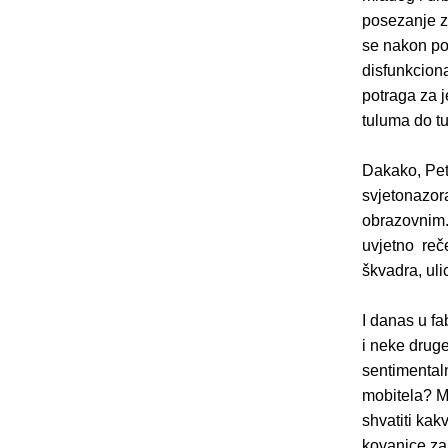
posezanje za
se nakon poz
disfunkcion
potraga za j
tuluma do t
Dakako, Peta
svjetonazora
obrazovnim..
uvjetno reč
škvadra, uli
I danas u fa
i neke drug
sentimentaln
mobitela? M
shvatiti kakv
kovanice za 