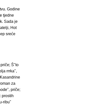
tvu. Godine
e tjedne
k. Sada je
telji, Hot
čep sreće
priče; Š"to
ja rrrka",
 "Kasandrine
, roman za
ode", priče;
c prostih
u-ribu"