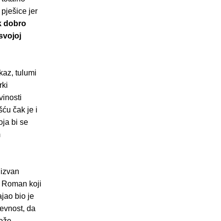
 pješice jer
ak dobro
svojoj
az, tulumi
rki
vinosti
ću čak je i
ja bi se
m
 izvan
i. Roman koji
jao bio je
ževnost, da
može