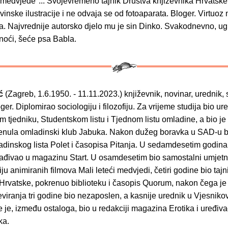
 medvjede"... Svojevremeno tajnik Društva književnika Hrvatske
ovinske ilustracije i ne odvaja se od fotoaparata. Bloger. Virtuoz 
. Najvrednije autorsko djelo mu je sin Dinko. Svakodnevno, u
noći, šeće psa Babla.
ić
(Zagreb, 1.6.1950. - 11.11.2023.)
književnik, novinar, urednik, 
oger. Diplomirao sociologiju i filozofiju. Za vrijeme studija bio ur
tjedniku, Studentskom listu i Tjednom listu omladine, a bio je i
renula omladinski klub Jabuka. Nakon dužeg boravka u SAD-u bi
adinskog lista Polet i časopisa Pitanja. U sedamdesetim godin
ađivao u magazinu Start. U osamdesetim bio samostalni umjetni
iju animiranih filmova Mali leteći medvjedi, četiri godine bio taj
 Hrvatske, pokrenuo biblioteku i časopis Quorum, nakon čega j
reviranja tri godine bio nezaposlen, a kasnije urednik u Vjesniko
e je, između ostaloga, bio u redakciji magazina Erotika i uređi
ka.