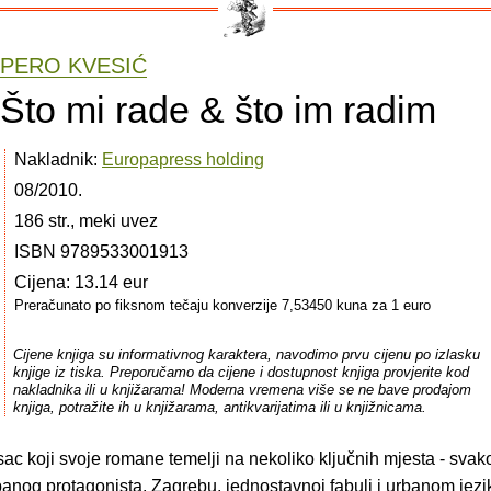
PERO KVESIĆ
Što mi rade & što im radim
Nakladnik:
Europapress holding
08/2010.
186 str., meki uvez
ISBN 9789533001913
Cijena: 13.14 eur
Preračunato po fiksnom tečaju konverzije 7,53450 kuna za 1 euro
Cijene knjiga su informativnog karaktera, navodimo prvu cijenu po izlasku
knjige iz tiska. Preporučamo da cijene i dostupnost knjiga provjerite kod
nakladnika ili u knjižarama! Moderna vremena više se ne bave prodajom
knjiga, potražite ih u knjižarama, antikvarijatima ili u knjižnicama.
sac koji svoje romane temelji na nekoliko ključnih mjesta - svak
banog protagonista, Zagrebu, jednostavnoj fabuli i urbanom jez