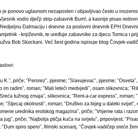
 je ponovo uglavnom nezaposlen i objavljivao često u inozems
Vjesnik vodio dječji strip-zabavnik Bum!, a kasnije pisao redovn
Nedjeljnu Dalmaciju i dnevne za poslovni dnevnik EPH Dnevni
mjetnik - književnik, te uređuje zabavnike za djecu Tomica i prija
užva Bob Skockani. Već šest godina ispisuje blog Čovjek-vadi
aslovi:
 K.", priče; "Perorez", pjesme; "Slavujevac", pjesme; "Osveta", 
o im radim", roman; "Mali leteći medvjedi", osam slikovnica; "Ribl
"Sreća tužnog zmaja", slikovnica; "Rent-a-car express", roman;
iče; "Stjecaj okolnosti", roman; "Društvo za bijeg u daleki svijet"
mene urednika erotskog magazina", priče; "Vrijeme rata i razon
a jug", priče; "Najbolja ptičja kuća na svijetu", pripovijest; "Pisa
e; "Dum spiro spero", filmski scenarij, "Čovjek-vadičep sreće žen