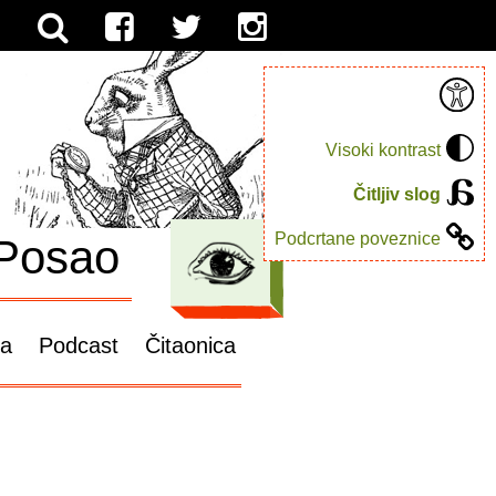
Visoki kontrast
Čitljiv slog
Podcrtane poveznice
Posao
ga
Podcast
Čitaonica