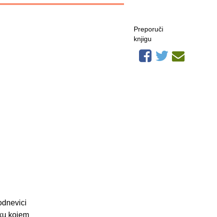
Preporuči
knjigu
odnevici
iku kojem