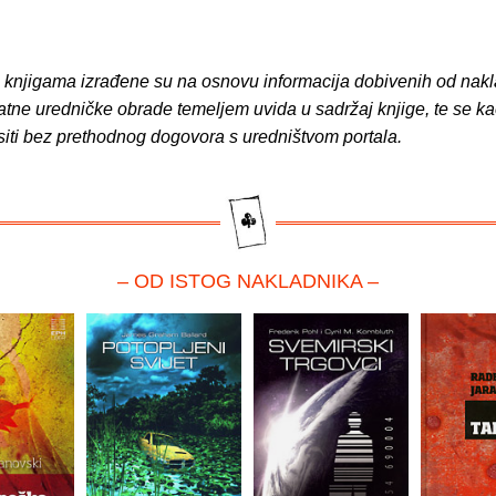
o knjigama izrađene su na osnovu informacija dobivenih od nakl
atne uredničke obrade temeljem uvida u sadržaj knjige, te se ka
siti bez prethodnog dogovora s uredništvom portala.
– OD ISTOG NAKLADNIKA –