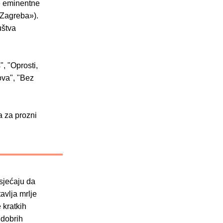
e eminentne
e Zagreba»).
uštva
, "Oprosti,
ova", "Bez
a za prozni
dsjećaju da
avlja mrlje
 kratkih
 dobrih