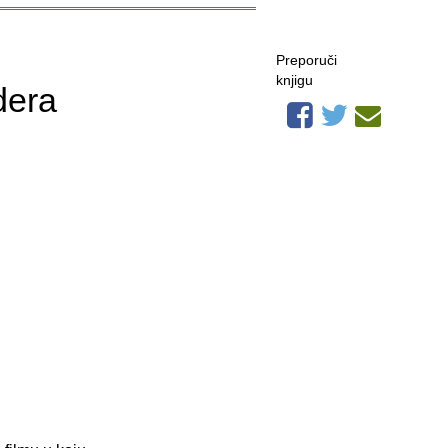
Preporuči
knjigu
dera