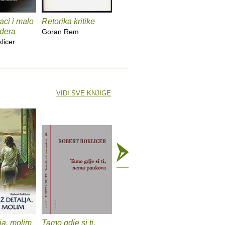
aci i malo
Retorika kritike
edera
Goran Rem
licer
VIDI SVE KNJIGE
ja, molim
Tamo gdje si ti,
Pivo ne ostavlja