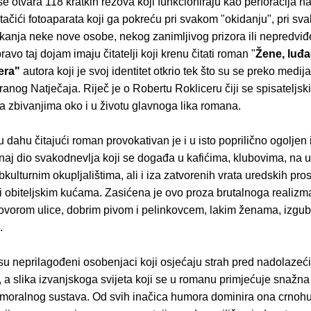
 otvara 118 kratkih rezova koji funkcioniraju kao perforacija na
tačići fotoaparata koji ga pokreću pri svakom "okidanju", pri sv
ikanja neke nove osobe, nekog zanimljivog prizora ili nepredvi
ravo taj dojam imaju čitatelji koji krenu čitati roman "
Žene, luđa
era"
autora koji je svoj identitet otkrio tek što su se preko medija
friranog Natječaja. Riječ je o Robertu Rokliceru čiji se spisateljsk
a zbivanjima oko i u životu glavnoga lika romana.
 u dahu čitajući roman provokativan je i u isto poprilično ogoljen 
naj dio svakodnevlja koji se događa u kafićima, klubovima, na 
bkulturnim okupljalištima, ali i iza zatvorenih vrata uredskih pros
li obiteljskim kućama. Zasićena je ovo proza brutalnoga realizm
govorom ulice, dobrim pivom i pelinkovcem, lakim ženama, izgub
.
 su neprilagođeni osobenjaci koji osjećaju strah pred nadolazeć
a slika izvanjskoga svijeta koji se u romanu primjećuje snažna j
i moralnog sustava. Od svih inačica humora dominira ona crnoh