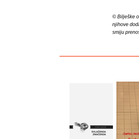
© Bilješke 
njihove dod
smiju preno