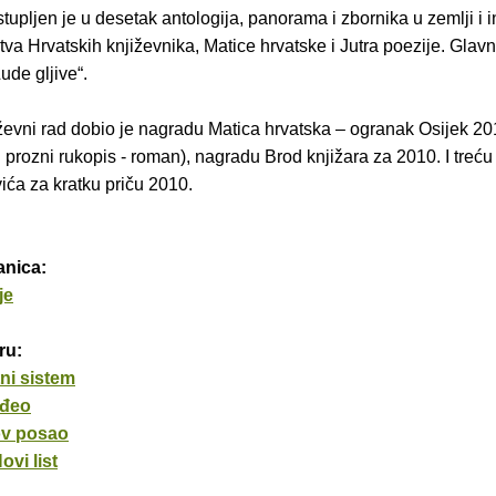
tupljen je u desetak antologija, panorama i zbornika u zemlji i 
tva Hrvatskih književnika, Matice hrvatske i Jutra poezije. Glavn
ude gljive“.
ževni rad dobio je nagradu Matica hrvatska – ogranak Osijek 20
 prozni rukopis - roman), nagradu Brod knjižara za 2010. I treć
ića za kratku priču 2010.
anica:
je
ru:
ni sistem
đeo
ov posao
ovi list