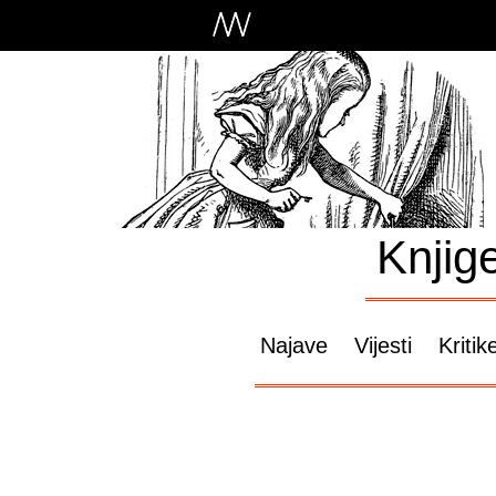
Knjig
Najave
Vijesti
Kritik