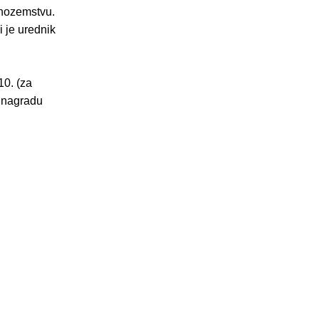
inozemstvu.
i je urednik
10. (za
u nagradu