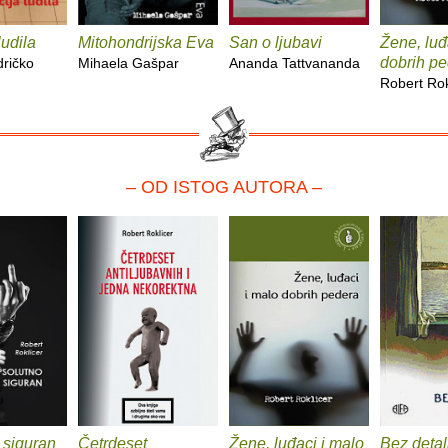
ludila
Mitohondrijska Eva
San o ljubavi
Žene, luđ
dobrih p
dričko
Mihaela Gašpar
Ananda Tattvananda
Robert Rok
– OD ISTOG AUTORA –
 siguran
Četrdeset
Žene, luđaci i malo
Bez detal