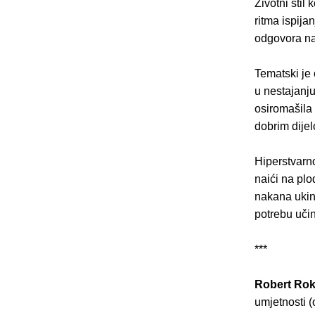
Životni stil
ritma ispija
odgovora na
Tematski je 
u nestajanju
osiromašila 
dobrim dijel
Hiperstvarno
naići na plo
nakana ukinu
potrebu učin
***
Robert Rok
umjetnosti (