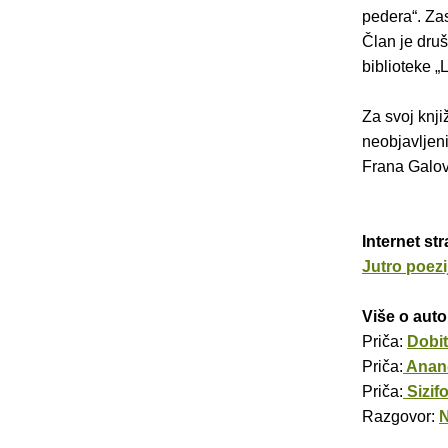
pedera“. Zas
Član je druš
biblioteke „L
Za svoj knji
neobjavljeni
Frana Galov
Internet str
Jutro poezi
Više o auto
Priča:
Dobit
Priča:
Anan
Priča:
Sizif
Razgovor:
N