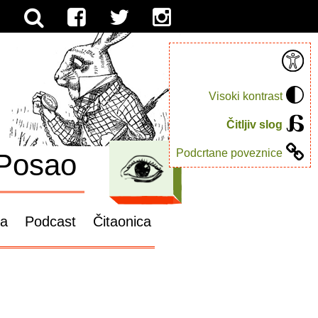
Visoki kontrast
Čitljiv slog
Podcrtane poveznice
Posao
ga
Podcast
Čitaonica