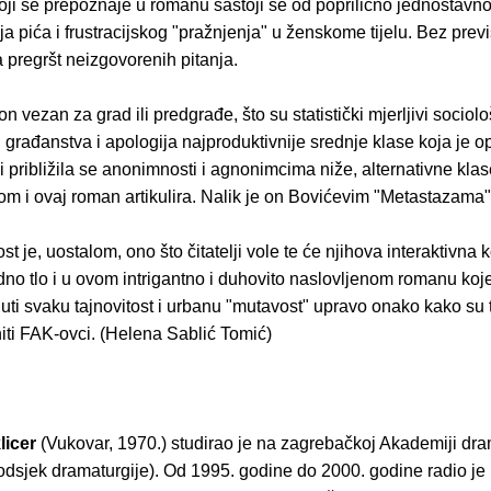
 koji se prepoznaje u romanu sastoji se od poprilično jednostav
nja pića i frustracijskog "pražnjenja" u ženskome tijelu. Bez prev
 pregršt neizgovorenih pitanja.
on vezan za grad ili predgrađe, što su statistički mjerljivi socio
 građanstva i apologija najproduktivnije srednje klase koja je 
i približila se anonimnosti i agnonimcima niže, alternativne klas
om i ovaj roman artikulira. Nalik je on Bovićevim "Metastazama"
st je, uostalom, ono što čitatelji vole te će njihova interaktivna
dno tlo i u ovom intrigantno i duhovito naslovljenom romanu koj
ti svaku tajnovitost i urbanu "mutavost" upravo onako kako su t
iti FAK-ovci. (Helena Sablić Tomić)
licer
(Vukovar, 1970.) studirao je na zagrebačkoj Akademiji dr
odsjek dramaturgije). Od 1995. godine do 2000. godine radio je