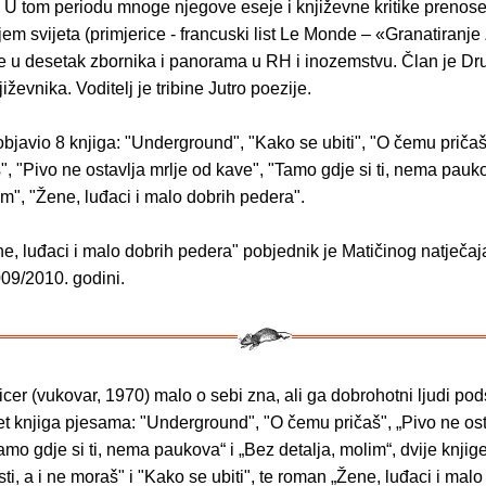
. U tom periodu mnoge njegove eseje i književne kritike prenos
ljem svijeta (primjerice - francuski list Le Monde – «Granatiranj
je u desetak zbornika i panorama u RH i inozemstvu. Član je Dr
iževnika. Voditelj je tribine Jutro poezije.
bjavio 8 knjiga: "Underground", "Kako se ubiti", "O čemu pričaš"
", "Pivo ne ostavlja mrlje od kave", "Tamo gdje si ti, nema pauk
im", "Žene, luđaci i malo dobrih pedera".
, luđaci i malo dobrih pedera" pobjednik je Matičinog natječaj
009/2010. godini.
cer (vukovar, 1970) malo o sebi zna, ali ga dobrohotni ljudi po
et knjiga pjesama: "Underground", "O čemu pričaš", „Pivo ne ost
amo gdje si ti, nema paukova“ i „Bez detalja, molim“, dvije knjige
sti, a i ne moraš" i "Kako se ubiti", te roman „Žene, luđaci i malo