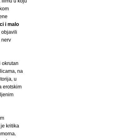
 filmu u koju
akom
đene
ci i malo
 objavili
i nerv
i okrutan
ulicama, na
torija, u
a erotskim
ljenim
im
e kritika
umorna.