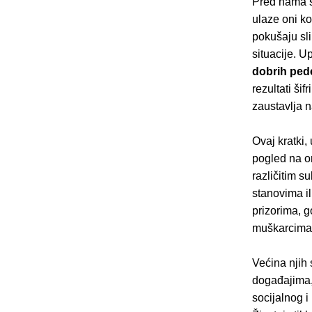
Pred nama se
ulaze oni ko
pokušaju sl
situacije. Up
dobrih ped
rezultati ši
zaustavlja n
Ovaj kratki,
pogled na o
različitim su
stanovima i
prizorima, 
muškarcima
Većina njih
događajima, 
socijalnog 