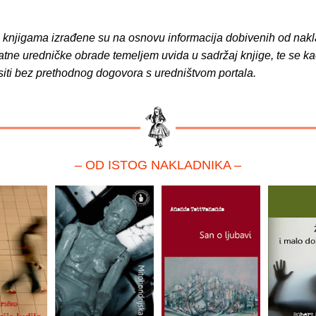
o knjigama izrađene su na osnovu informacija dobivenih od nakl
atne uredničke obrade temeljem uvida u sadržaj knjige, te se ka
siti bez prethodnog dogovora s uredništvom portala.
– OD ISTOG NAKLADNIKA –