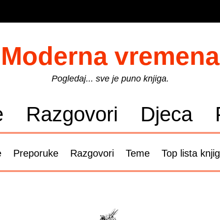
Moderna vremena
Pogledaj... sve je puno knjiga.
e
Razgovori
Djeca
e
Preporuke
Razgovori
Teme
Top lista knji