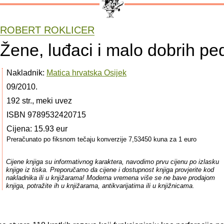
ROBERT ROKLICER
Žene, luđaci i malo dobrih pe
Nakladnik:
Matica hrvatska Osijek
09/2010.
192 str., meki uvez
ISBN 9789532420715
Cijena: 15.93 eur
Preračunato po fiksnom tečaju konverzije 7,53450 kuna za 1 euro
Cijene knjiga su informativnog karaktera, navodimo prvu cijenu po izlasku
knjige iz tiska. Preporučamo da cijene i dostupnost knjiga provjerite kod
nakladnika ili u knjižarama! Moderna vremena više se ne bave prodajom
knjiga, potražite ih u knjižarama, antikvarijatima ili u knjižnicama.