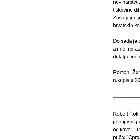
novinarstvu
tiskovine di
Zastupljen 
hrvatskih knj
Do sada je o
a i ne moraš
detalja, mol
Roman "Žene
rukopis u 2
Robert Rokli
je objavio p
od kave“, „T
priča: "Opro