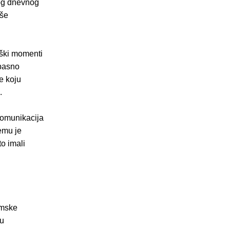
nog dnevnog
iše
loški momenti
opasno
e koju
.
 komunikacija
emu je
o imali
amske
 u