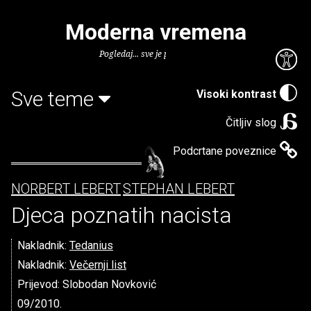
Moderna vremena
Pogledaj... sve je puno knjiga.
Sve teme
Visoki kontrast
Čitljiv slog
Podcrtane poveznice
NORBERT LEBERT
STEPHAN LEBERT
Djeca poznatih nacista
Nakladnik:
Tedanius
Nakladnik:
Večernji list
Prijevod: Slobodan Novković
09/2010.