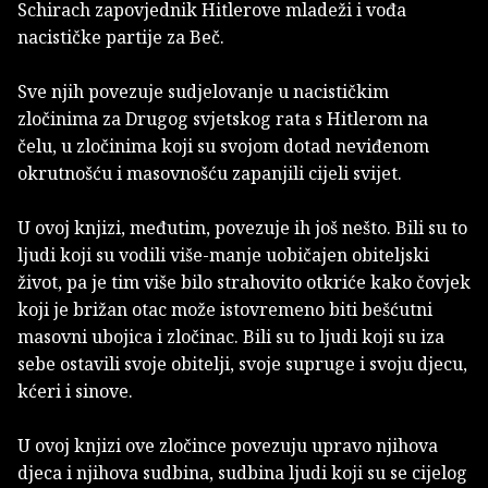
Schirach zapovjednik Hitlerove mladeži i vođa
nacističke partije za Beč.
Sve njih povezuje sudjelovanje u nacističkim
zločinima za Drugog svjetskog rata s Hitlerom na
čelu, u zločinima koji su svojom dotad neviđenom
okrutnošću i masovnošću zapanjili cijeli svijet.
U ovoj knjizi, međutim, povezuje ih još nešto. Bili su to
ljudi koji su vodili više-manje uobičajen obiteljski
život, pa je tim više bilo strahovito otkriće kako čovjek
koji je brižan otac može istovremeno biti bešćutni
masovni ubojica i zločinac. Bili su to ljudi koji su iza
sebe ostavili svoje obitelji, svoje supruge i svoju djecu,
kćeri i sinove.
U ovoj knjizi ove zločince povezuju upravo njihova
djeca i njihova sudbina, sudbina ljudi koji su se cijelog