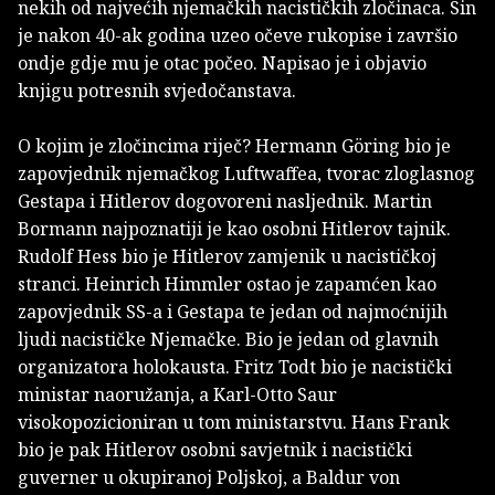
nekih od najvećih njemačkih nacističkih zločinaca. Sin
je nakon 40-ak godina uzeo očeve rukopise i završio
ondje gdje mu je otac počeo. Napisao je i objavio
knjigu potresnih svjedočanstava.
O kojim je zločincima riječ? Hermann Göring bio je
zapovjednik njemačkog Luftwaffea, tvorac zloglasnog
Gestapa i Hitlerov dogovoreni nasljednik. Martin
Bormann najpoznatiji je kao osobni Hitlerov tajnik.
Rudolf Hess bio je Hitlerov zamjenik u nacističkoj
stranci. Heinrich Himmler ostao je zapamćen kao
zapovjednik SS-a i Gestapa te jedan od najmoćnijih
ljudi nacističke Njemačke. Bio je jedan od glavnih
organizatora holokausta. Fritz Todt bio je nacistički
ministar naoružanja, a Karl-Otto Saur
visokopozicioniran u tom ministarstvu. Hans Frank
bio je pak Hitlerov osobni savjetnik i nacistički
guverner u okupiranoj Poljskoj, a Baldur von