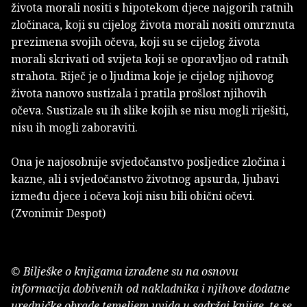
života morali nositi s hipotekom djece najgorih ratnih
zločinaca, koji su cijelog života morali nositi omrznuta
prezimena svojih očeva, koji su se cijelog života
morali skrivati od svijeta koji se oporavljao od ratnih
strahota. Riječ je o ljudima koje je cijelog njihovog
života nanovo sustizala i pratila prošlost njihovih
očeva. Sustizale su ih slike kojih se nisu mogli riješiti,
nisu ih mogli zaboraviti.
Ona je najosobnije svjedočanstvo posljedice zločina i
kazne, ali i svjedočanstvo životnog apsurda, ljubavi
između djece i očeva koji nisu bili obični očevi.
(Zvonimir Despot)
© Bilješke o knjigama izrađene su na osnovu
informacija dobivenih od nakladnika i njihove dodatne
uredničke obrade temeljem uvida u sadržaj knjige, te se