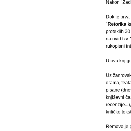
Nakon "Zadov
Dok je prva 
"
Retorika kr
proteklih 30
na uvid tzv.
rukopisni in
U ovu knjigu 
Uz žanrovske
drama, teatar
pisane (dnev
književni ča
recenzije...
kritičke tek
Removo je p