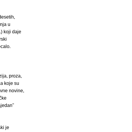
.
desetih,
nja u
) koji daje
rski
ecalo.
ija, proza,
za koje su
evne novine,
ičke
ajedan"
ki je