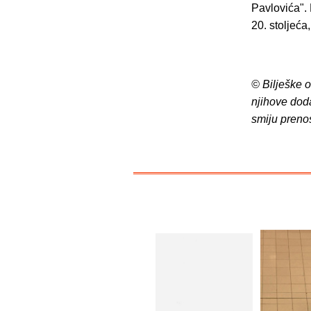
Pavlovića". 
20. stoljeća
© Bilješke 
njihove dod
smiju preno