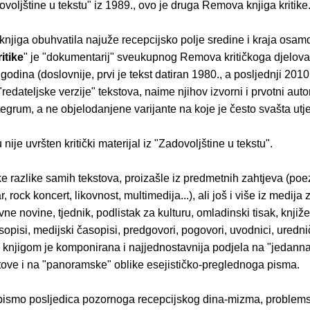
oljštine u tekstu" iz 1989., ovo je druga Remova knjiga kritike
knjiga obuhvatila najuže recepcijsko polje sredine i kraja osam
itike
" je "dokumentarij" sveukupnog Remova kritičkoga djelova
 godina (doslovnije, prvi je tekst datiran 1980., a posljednji 2010.
 "redateljske verzije" tekstova, naime njihov izvorni i prvotni auto
tegrum, a ne objelodanjene varijante na koje je često svašta utj
nije uvršten kritički materijal iz "Zadovoljštine u tekstu".
 razlike samih tekstova, proizašle iz predmetnih zahtjeva (poez
, rock koncert, likovnost, multimedija...), ali još i više iz medija 
ne novine, tjednik, podlistak za kulturu, omladinski tisak, knjiž
sopisi, medijski časopisi, predgovori, pogovori, uvodnici, uredn
), knjigom je komponirana i najjednostavnija podjela na "jedann
stove i na "panoramske" oblike esejističko-preglednoga pisma.
ismo posljedica pozornoga recepcijskog dina-mizma, problems