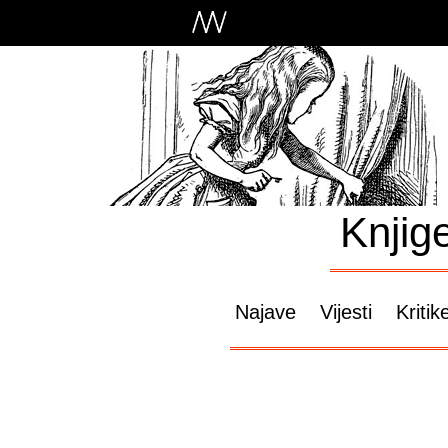
Knjig
Najave
Vijesti
Kritik