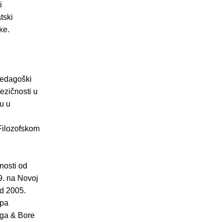
i
tski
ke.
Pedagoški
jezičnosti u
u u
Filozofskom
nosti od
9. na Novoj
od 2005.
upa
iga & Bore