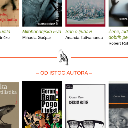
ludila
Mitohondrijska Eva
San o ljubavi
Žene, luđ
dobrih p
dričko
Mihaela Gašpar
Ananda Tattvananda
Robert Rok
– OD ISTOG AUTORA –