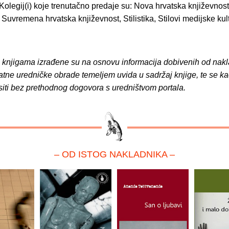
Kolegij(i) koje trenutačno predaje su: Nova hrvatska književnost
, Suvremena hrvatska književnost, Stilistika, Stilovi medijske kul
o knjigama izrađene su na osnovu informacija dobivenih od nakl
atne uredničke obrade temeljem uvida u sadržaj knjige, te se ka
siti bez prethodnog dogovora s uredništvom portala.
– OD ISTOG NAKLADNIKA –