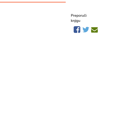
Preporuči
knjigu