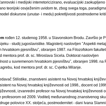
žanrovski i medijski interretoricizirano, evaluacijski zaokupljeno 
ano teorijski osvježenim uvidom te, zbog svega toga, paradigma
 model diskursne (unutar- i medu) pokretljivosti postmoderne kriti
em
rođen 12. studenog 1958. u Slavonskom Brodu. Završio je 
sijeku - studij jugoslavistike. Magisterij naslovljen "Aspekti meta
hrvatskom pjesništvu", obranjen 1987. na Filozofskom fakultet
 mentora prof. dr. sc. Miroslava Sicela. Doktorat naslovljen
alnost u suvremenom hrvatskom pjesništvu", obranjen 1998. na 
Zagrebu, kod mentora prof. dr. sc. Cvjetka Milanje.
davač Stilistike, znanstveni asistent na Novoj hrvatskoj književ
asistent na Novoj hrvatskoj književnosti od 1998., docent od 199
jiževnosti, izvanredni profesor na Novoj hrvatskoj književnosti 
 profesorom od 2009. Voditelj međunarodnog znanstvenog sk
 druge polovice XX. stoljeća, postmodernitet - dani Ivana Slamn