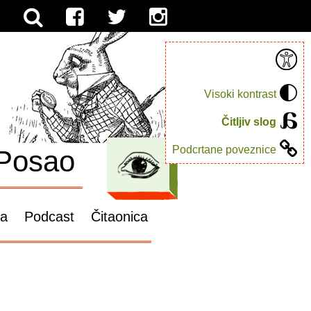
Visoki kontrast
Čitljiv slog
Podcrtane poveznice
Posao
ga
Podcast
Čitaonica