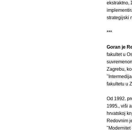
ekstraktno, 
implementir
strategijski
***
Goran je R
fakultet u O
suvremenom 
Zagrebu, kod
"Intermedij
fakultetu u 
Od 1992. pre
1995., viši 
hrvatskoj kn
Redovnim je
"Modernitet