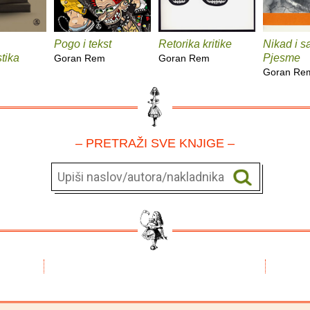
Pogo i tekst
Retorika kritike
Nikad i sa
stika
Pjesme
Goran Rem
Goran Rem
m
Goran Re
– PRETRAŽI SVE KNJIGE –