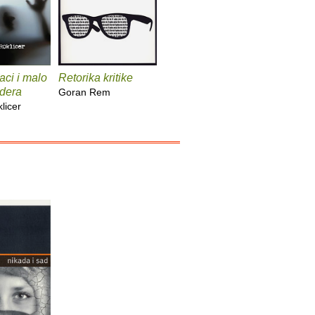
aci i malo
Retorika kritike
edera
Goran Rem
licer