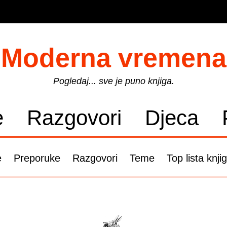
Moderna vremena
Pogledaj... sve je puno knjiga.
e
Razgovori
Djeca
e
Preporuke
Razgovori
Teme
Top lista knji