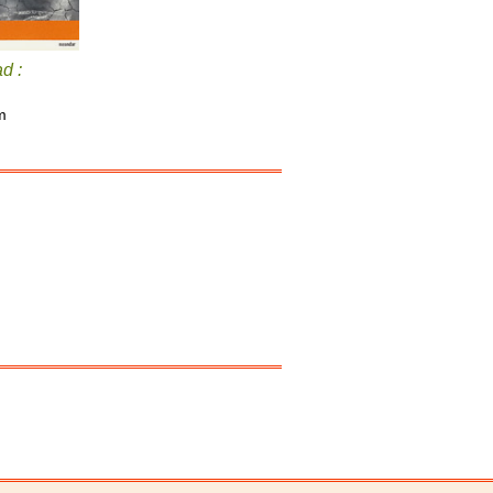
d :
m