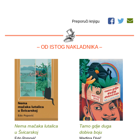
Preporuči knjigu
– OD ISTOG NAKLADNIKA –
Nema mačaka lutalica
Tamo gdje duga
u Švicarskoj
dobiva boju
Edo Popović
Martina Divić