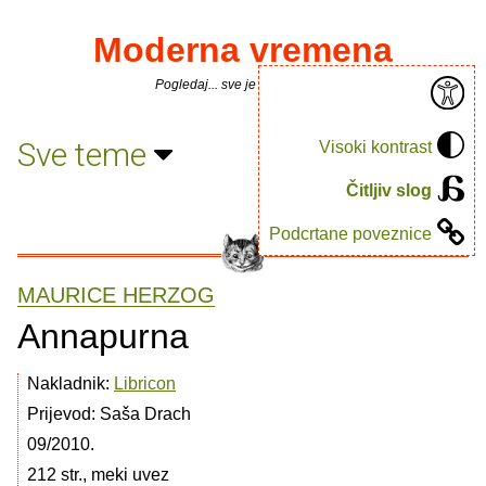
Moderna vremena
Pogledaj... sve je puno knjiga.
Sve teme
Visoki kontrast
Čitljiv slog
Podcrtane poveznice
MAURICE HERZOG
Annapurna
Nakladnik:
Libricon
Prijevod: Saša Drach
09/2010.
212 str., meki uvez