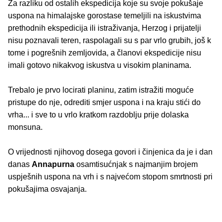
Za razliku od ostalih ekspedicija koje su svoje pokušaje
uspona na himalajske gorostase temeljili na iskustvima
prethodnih ekspedicija ili istraživanja, Herzog i prijatelji
nisu poznavali teren, raspolagali su s par vrlo grubih, još k
tome i pogrešnih zemljovida, a članovi ekspedicije nisu
imali gotovo nikakvog iskustva u visokim planinama.
Trebalo je prvo locirati planinu, zatim istražiti moguće
pristupe do nje, odrediti smjer uspona i na kraju stići do
vrha... i sve to u vrlo kratkom razdoblju prije dolaska
monsuna.
O vrijednosti njihovog dosega govori i činjenica da je i dan
danas
Annapurna
osamtisućnjak s najmanjim brojem
uspješnih uspona na vrh i s najvećom stopom smrtnosti pri
pokušajima osvajanja.