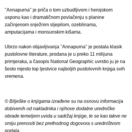
"Annapurna" je priča o tom uzbudljivom i herojskom
usponu kao i dramatičnom povlačenju s planine
začinjenom snježnim sljepilom, ozeblinama,
amputacijama i monsunskim kišama.
Ubrzo nakon objavljivanja "Annapurna" je postala klasik
pustolovne literature, prodana je u preko 11 milijuna
primjeraka, a časopis National Geographic uvrstio ju je na
šesto mjesto top ljestvice najboljih pustolovnih knjiga svih
vremena.
© Bilješke o knjigama izrađene su na osnovu informacija
dobivenih od nakladnika i njihove dodatne uredničke
obrade temeljem uvida u sadržaj knjige, te se kao takve ne
smiju prenositi bez prethodnog dogovora s uredništvom
portala.