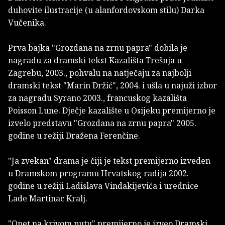
duhovite ilustracije (u alanfordovskom stilu) Darka
Vučenika.
Prva bajka "Grozdana na zrnu papra" dobila je
nagradu za dramski tekst Kazališta Trešnja u
Zagrebu, 2003., pohvalu na natječaju za najbolji
dramski tekst "Marin Držić", 2004. i ušla u najuži izbor
za nagradu Syrano 2003., francuskog kazališta
Poisson Lune. Dječje kazalište u Osijeku premijerno je
izvelo predstavu "Grozdana na zrnu papra" 2005.
godine u režiji Dražena Ferenčine.
"Ja zvekan" drama je čiji je tekst premijerno izveden
u Dramskom programu Hrvatskog radija 2002.
godine u režiji Ladislava Vindakijevića i urednice
Lade Martinac Kralj.
"Opet na krivom putu" premijerno je izveo Dramski