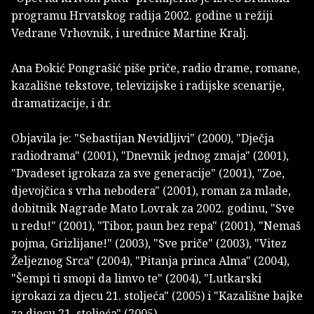
programu Hrvatskog radija 2002. godine u režiji
Vedrane Vrhovnik, i urednice Martine Kralj.
Ana Ðokić Pongrašić piše priče, radio drame, romane,
kazališne tekstove, televizijske i radijske scenarije,
dramatizacije, i dr.
Objavila je: "Sebastijan Nevidljivi" (2000), "Dječja
radiodrama" (2001), "Dnevnik jednog zmaja" (2001),
"Dvadeset igrokaza za sve generacije" (2001), "Zoe,
djevojčica s vrha nebodera" (2001), roman za mlade,
dobitnik Nagrade Mato Lovrak za 2002. godinu, "Sve
u redu!" (2001), "Tibor, paun bez repa" (2001), "Nemaš
pojma, Grizlijane!" (2003), "Sve priče" (2003), "Vitez
Željeznog Srca" (2004), "Pitanja princa Alma" (2004),
"Šempi ti smopi da limvo te" (2004), "Lutkarski
igrokazi za djecu 21. stoljeća" (2005) i "Kazališne bajke
za djecu 21. stoljeća" (2005).