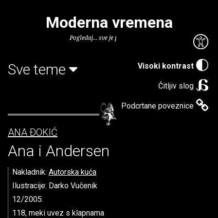
Moderna vremena
Pogledaj... sve je puno knjiga.
Sve teme
Visoki kontrast
Čitljiv slog
Podcrtane poveznice
ANA ÐOKIĆ
Ana i Andersen
Nakladnik:
Autorska kuća
Ilustracije: Darko Vučenik
12/2005.
118, meki uvez s klapnama