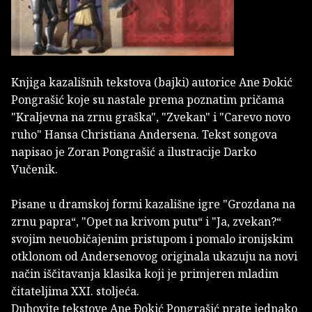
Knjiga kazališnih tekstova (bajki) autorice Ane Ðokić
Pongrašić koje su nastale prema poznatim pričama
"Kraljevna na zrnu graška", "Zvekan" i "Carevo novo
ruho" Hansa Christiana Andersena. Tekst songova
napisao je Zoran Pongrašić a ilustracije Darko
Vučenik.
Pisane u dramskoj formi kazališne igre "Grozdana na
zrnu papra“, "Opet na krivom putu“ i "Ja, zvekan?“
svojim neuobičajenim pristupom i pomalo ironijskim
otklonom od Andersenovog originala ukazuju na novi
način iščitavanja klasika koji je primjeren mladim
čitateljima XXI. stoljeća.
Duhovite tekstove Ane Ðokić Pongrašić prate jednako