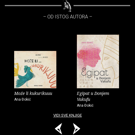
– OD ISTOG AUTORA –
Može li kukurikuuu
Egipat u Donjem
Vakufu
Ana Ðokić
Ana Ðokić
VIDI SVE KNJIGE