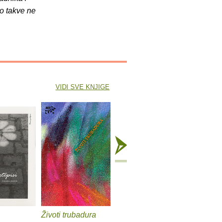
o takve ne
VIDI SVE KNJIGE
Životi trubadura
Mrguda
Zovem se