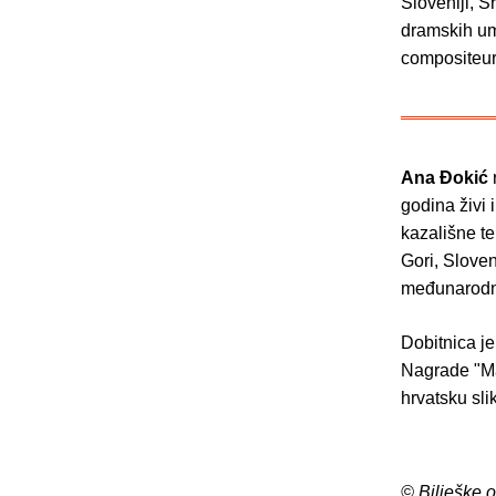
Sloveniji, S
dramskih um
compositeur
Ana Đokić
r
godina živi 
kazališne te
Gori, Sloven
međunarodni
Dobitnica je
Nagrade "Ma
hrvatsku sli
© Bilješke 