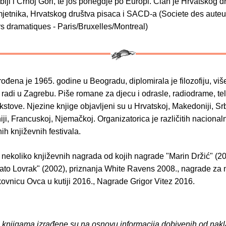
rbiji i Crnoj Gori, te još ponegdje po Europi. Član je Hrvatskog d
jetnika, Hrvatskog društva pisaca i SACD-a (Societe des auteu
s dramatiques - Paris/Bruxelles/Montreal)
ođena je 1965. godine u Beogradu, diplomirala je filozofiju, viš
i radi u Zagrebu. Piše romane za djecu i odrasle, radiodrame, tel
kstove. Njezine knjige objavljeni su u Hrvatskoj, Makedoniji, Srb
iji, Francuskoj, Njemačkoj. Organizatorica je različitih nacionaln
h književnih festivala.
 nekoliko književnih nagrada od kojih nagrade "Marin Držić" (20
to Lovrak" (2002), priznanja White Ravens 2008., nagrade za 
kovnicu Ovca u kutiji 2016., Nagrade Grigor Vitez 2016.
o knjigama izrađene su na osnovu informacija dobivenih od nakl