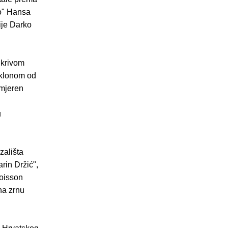
ho" Hansa
ije Darko
 krivom
tklonom od
imjeren
u
zališta
rin Držić",
Poisson
na zrnu