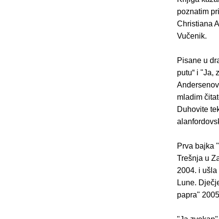
poznatim pr
Christiana 
Vučenik.
Pisane u dr
putu“ i "Ja
Andersenovog
mladim čitat
Duhovite tek
alanfordovs
Prva bajka 
Trešnja u Za
2004. i ušla
Lune. Dječj
papra" 2005