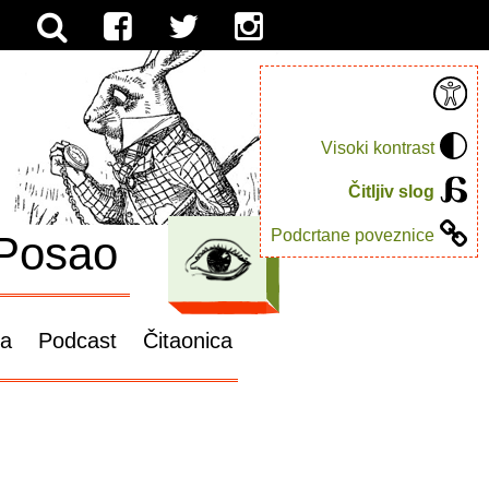
Visoki kontrast
Čitljiv slog
Podcrtane poveznice
Posao
ga
Podcast
Čitaonica