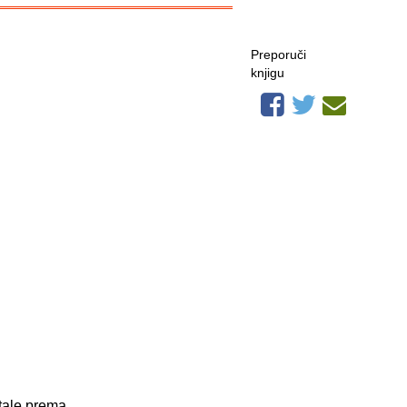
Preporuči
knjigu
stale prema