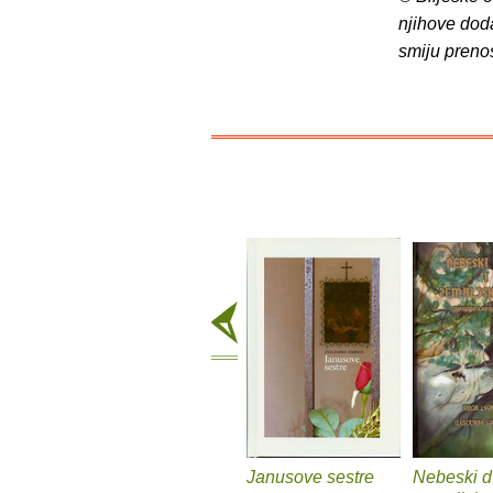
njihove dod
smiju preno
Janusove sestre
Nebeski dv