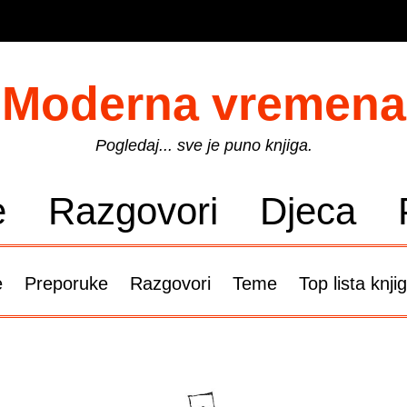
Moderna vremena
Pogledaj... sve je puno knjiga.
e
Razgovori
Djeca
e
Preporuke
Razgovori
Teme
Top lista knji