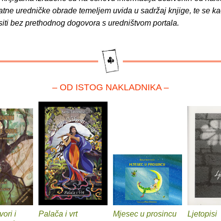
atne uredničke obrade temeljem uvida u sadržaj knjige, te se ka
siti bez prethodnog dogovora s uredništvom portala.
– OD ISTOG NAKLADNIKA –
ori i
Palača i vrt
Mjesec u prosincu
Ljetopisi