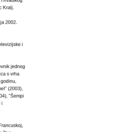
u Hrvatskog
 Kralj.
ja 2002.
levizijske i
nevnik jednog
ica s vrha
 godinu,
e!" (2003),
004), "Šempi
 i
 Francuskoj,