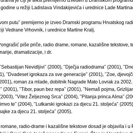
 drama je čiji je tekst premijerno izveden u Dramskom program
 godine u režiji Ladislava Vindakijevića i urednice Lade Martinac
ivom putu" premijerno je izveo Dramski programu Hrvatskog radi
iji Vedrane Vrhovnik, i urednice Martine Kralj.
ngrašić piše priče, radio drame, romane, kazališne tekstove, te
arije, dramatizacije, i dr.
 "Sebastijan Nevidljivi" (2000), "Dječja radiodrama" (2001), "D
), "Dvadeset igrokaza za sve generacije" (2001), "Zoe, djevojč
2001), roman za mlade, dobitnik Nagrade Mato Lovrak za 2002.
" (2001), "Tibor, paun bez repa" (2001), "Nemaš pojma, Grizlijan
(2003), "Vitez Željeznog Srca" (2004), "Pitanja princa Alma" (2
limvo te" (2004), "Lutkarski igrokazi za djecu 21. stoljeća" (2005)
ajke za djecu 21. stoljeća" (2005).
 romane, radio-drame i kazališne tekstove dosad je objavila i u