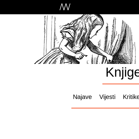
Knjig
Najave
Vijesti
Kritik