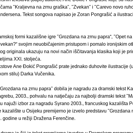
ičama "Kraljevna na zrnu graška", "Zvekan" i "Carevo novo ru
Andersena. Tekst songova napisao je Zoran Pongrašić a ilustrac
amskoj formi kazališne igre "Grozdana na zrnu papra“, "Opet na
, zvekan?“ svojim neuobičajenim pristupom i pomalo ironijskim o
 originala ukazuju na novi način iščitavanja klasika koji je pr
eljima XXI. stoljeća.
stove Ane Ðokić Pongrašić prate jednako duhovite ilustracije (
kom stilu) Darka Vučenika.
"Grozdana na zrnu papra" dobila je nagradu za dramski tekst Ka
grebu, 2003., pohvalu na natječaju za najbolji dramski tekst "Ma
 u najuži izbor za nagradu Syrano 2003., francuskog kazališta 
e kazalište u Osijeku premijerno je izvelo predstavu "Grozdana 
. godine u režiji Dražena Ferenčine.