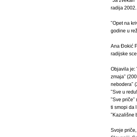
"Ja zvekan"
radija 2002.
"Opet na kr
godine u rež
Ana Ðokić Po
radijske scen
Objavila je:
zmaja" (2001
nebodera" (
"Sve u redu!
"Sve priče" 
ti smopi da 
"Kazališne b
Svoje priče,