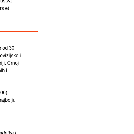
ruštva
rs et
e od 30
evizijske i
iji, Crnoj
ih i
06),
najbolju
adnika i