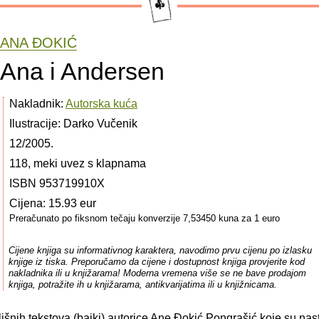
ANA ÐOKIĆ
Ana i Andersen
Nakladnik:
Autorska kuća
Ilustracije: Darko Vučenik
12/2005.
118, meki uvez s klapnama
ISBN 953719910X
Cijena: 15.93 eur
Preračunato po fiksnom tečaju konverzije 7,53450 kuna za 1 euro
Cijene knjiga su informativnog karaktera, navodimo prvu cijenu po izlasku
knjige iz tiska. Preporučamo da cijene i dostupnost knjiga provjerite kod
nakladnika ili u knjižarama! Moderna vremena više se ne bave prodajom
knjiga, potražite ih u knjižarama, antikvarijatima ili u knjižnicama.
išnih tekstova (bajki) autorice Ane Ðokić Pongrašić koje su na