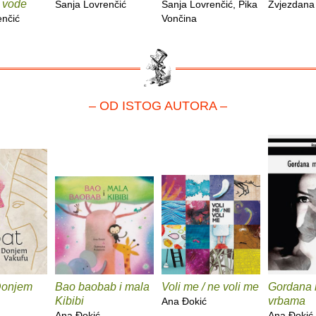
 vode
Sanja Lovrenčić
Sanja Lovrenčić, Pika
Zvjezdana
enčić
Vončina
– OD ISTOG AUTORA –
Donjem
Bao baobab i mala
Voli me / ne voli me
Gordana
Kibibi
vrbama
Ana Ðokić
Ana Ðokić
Ana Ðokić