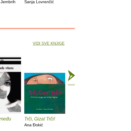
Iz život
 Jembrih
Sanja Lovrenčić
Milica Lukšić
Zoran Pon
VIDI SVE KNJIGE
 među
Trči, Giza! Trči!
Recepti za sreću
Feba
Ana Ðokić
Ana Ðokić
Ana Ðoki