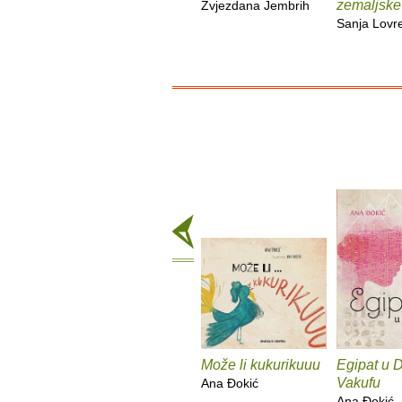
zemaljske
Zvjezdana Jembrih
Sanja Lovr
Može li kukurikuuu
Egipat u 
Vakufu
Ana Ðokić
Ana Ðokić