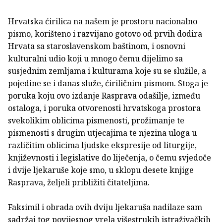
Hrvatska ćirilica na našem je prostoru nacionalno
pismo, korišteno i razvijano gotovo od prvih dodira
Hrvata sa staroslavenskom baštinom, i osnovni
kulturalni udio koji u mnogo čemu dijelimo sa
susjednim zemljama i kulturama koje su se služile, a
pojedine se i danas služe, ćiriličnim pismom. Stoga je
poruka koju ovo izdanje Rasprava odašilje, između
ostaloga, i poruka otvorenosti hrvatskoga prostora
svekolikim oblicima pismenosti, prožimanje te
pismenosti s drugim utjecajima te njezina uloga u
različitim oblicima ljudske ekspresije od liturgije,
književnosti i legislative do liječenja, o čemu svjedoče
i dvije ljekaruše koje smo, u sklopu desete knjige
Rasprava, željeli približiti čitateljima.
Faksimil i obrada ovih dviju ljekaruša nadilaze sam
sadržaj tog povijesnog vrela višestrukih istraživačkih