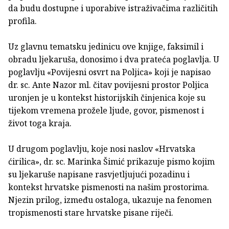
da budu dostupne i uporabive istraživačima različitih
profila.
Uz glavnu tematsku jedinicu ove knjige, faksimil i
obradu ljekaruša, donosimo i dva prateća poglavlja. U
poglavlju «Povijesni osvrt na Poljica» koji je napisao
dr. sc. Ante Nazor ml. čitav povijesni prostor Poljica
uronjen je u kontekst historijskih činjenica koje su
tijekom vremena prožele ljude, govor, pismenost i
život toga kraja.
U drugom poglavlju, koje nosi naslov «Hrvatska
ćirilica», dr. sc. Marinka Šimić prikazuje pismo kojim
su ljekaruše napisane rasvjetljujući pozadinu i
kontekst hrvatske pismenosti na našim prostorima.
Njezin prilog, između ostaloga, ukazuje na fenomen
tropismenosti stare hrvatske pisane riječi.