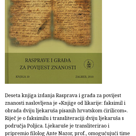
Deseta knjiga izdanja Rasprava i građa za povijest
znanosti naslovljena je «Knjige od likarije: faksimil i
obrada dviju ljekaruša pisanih hrvatskom ćirilicom».
Riječ je o faksimilu i transliteraciji dviju ljekaruša s
područja Poljica. Ljekaruše je transliterirao i
pripremio filolog Ante Nazor, prof., omogućujući time