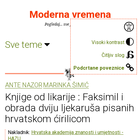
Moderna vremena
Pogledaj... sve je puno knjiga.
Sve teme
Visoki kontrast
Čitljiv slog
Podcrtane poveznice
ANTE NAZOR
MARINKA ŠIMIĆ
Knjige od likarije : Faksimil i
obrada dviju ljekaruša pisanih
hrvatskom ćirilicom
Nakladnik:
Hrvatska akademija znanosti i umjetnosti -
HAZU