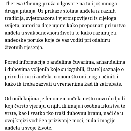
Theresa Cheung pruža odgovore na ta i još mnoga
druga pitanja. Uz prikaze stotina anđela iz raznih
tradicija, svjetonazora i vjeroispovijesti iz cijeloga
svijeta, autorica daje upute kako prepoznati prisustvo
anđela u svakodnevnom životu te kako razumijeti
anđeoske poruke koje će vas voditi pri odabiru
životnih rješenja.
Pored informacija o anđelima čuvarima, arhanđelima
i duhovima voljenih koje su izgubili, čitatelj saznaje o
prirodi i svrsi anđela, o onom što oni mogu učiniti i
kako ih treba zazvati u vremenima kad ih zatrebate.
Od onih kojima je fenomen anđela nešto novo do ljudi
koji čvrsto vjeruju u njih, ili imaju i osobna iskustva te
vrste, kao i svatko tko traži duhovnu hranu, naći će u
ovoj knjizi vodič za prizivanje moći, čuda i magije
anđela u svoje živote.