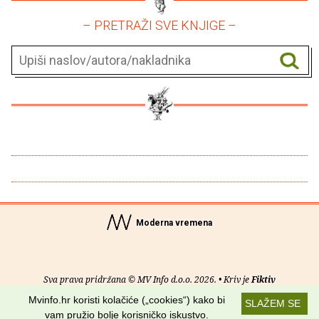
– PRETRAŽI SVE KNJIGE –
Moderna vremena
Sva prava pridržana © MV Info d.o.o. 2026. • Kriv je
Fiktiv
Mvinfo.hr koristi kolačiće („cookies“) kako bi
SLAŽEM SE
O nama
•
Pomoć
•
Uvjeti korištenja
•
RSS kanali
vam pružio bolje korisničko iskustvo.