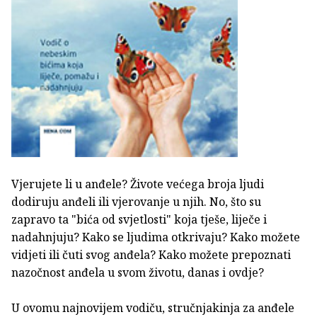
Vjerujete li u anđele? Živote većega broja ljudi
dodiruju anđeli ili vjerovanje u njih. No, što su
zapravo ta "bića od svjetlosti" koja tješe, liječe i
nadahnjuju? Kako se ljudima otkrivaju? Kako možete
vidjeti ili čuti svog anđela? Kako možete prepoznati
nazočnost anđela u svom životu, danas i ovdje?
U ovomu najnovijem vodiču, stručnjakinja za anđele