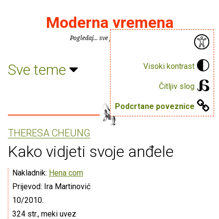
Moderna vremena
Pogledaj... sve je puno knjiga.
Sve teme
Visoki kontrast
Čitljiv slog
Podcrtane poveznice
THERESA CHEUNG
Kako vidjeti svoje anđele
Nakladnik:
Hena com
Prijevod: Ira Martinović
10/2010.
324 str., meki uvez