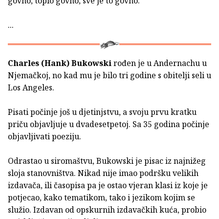
govno, toplo govno, sve je to govno.
...
Charles (Hank) Bukowski
rođen je u Andernachu u
Njemačkoj, no kad mu je bilo tri godine s obitelji seli u
Los Angeles.
Pisati počinje još u djetinjstvu, a svoju prvu kratku
priču objavljuje u dvadesetpetoj. Sa 35 godina počinje
objavljivati poeziju.
Odrastao u siromaštvu, Bukowski je pisac iz najnižeg
sloja stanovništva. Nikad nije imao podršku velikih
izdavača, ili časopisa pa je ostao vjeran klasi iz koje je
potjecao, kako tematikom, tako i jezikom kojim se
služio. Izdavan od opskurnih izdavačkih kuća, probio