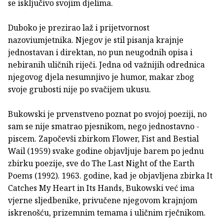
se isključivo svojim djelima.
Duboko je prezirao laž i prijetvornost
nazoviumjetnika. Njegov je stil pisanja krajnje
jednostavan i direktan, no pun neugodnih opisa i
nebiranih uličnih riječi. Jedna od važnijih odrednica
njegovog djela nesumnjivo je humor, makar zbog
svoje grubosti nije po svačijem ukusu.
Bukowski je prvenstveno poznat po svojoj poeziji, no
sam se nije smatrao pjesnikom, nego jednostavno -
piscem. Započevši zbirkom Flower, Fist and Bestial
Wail (1959) svake godine objavljuje barem po jednu
zbirku poezije, sve do The Last Night of the Earth
Poems (1992). 1963. godine, kad je objavljena zbirka It
Catches My Heart in Its Hands, Bukowski već ima
vjerne sljedbenike, privučene njegovom krajnjom
iskrenošću, prizemnim temama i uličnim rječnikom.