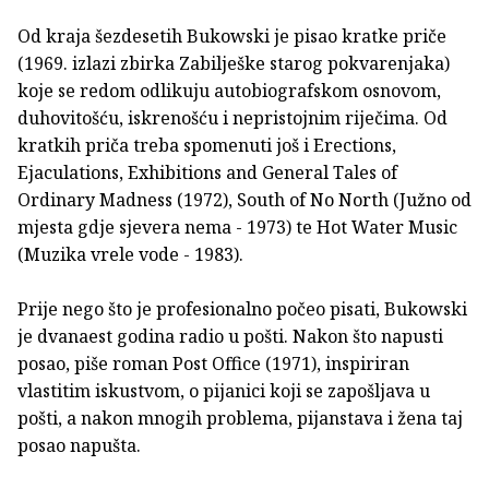
Od kraja šezdesetih Bukowski je pisao kratke priče
(1969. izlazi zbirka Zabilješke starog pokvarenjaka)
koje se redom odlikuju autobiografskom osnovom,
duhovitošću, iskrenošću i nepristojnim riječima. Od
kratkih priča treba spomenuti još i Erections,
Ejaculations, Exhibitions and General Tales of
Ordinary Madness (1972), South of No North (Južno od
mjesta gdje sjevera nema - 1973) te Hot Water Music
(Muzika vrele vode - 1983).
Prije nego što je profesionalno počeo pisati, Bukowski
je dvanaest godina radio u pošti. Nakon što napusti
posao, piše roman Post Office (1971), inspiriran
vlastitim iskustvom, o pijanici koji se zapošljava u
pošti, a nakon mnogih problema, pijanstava i žena taj
posao napušta.