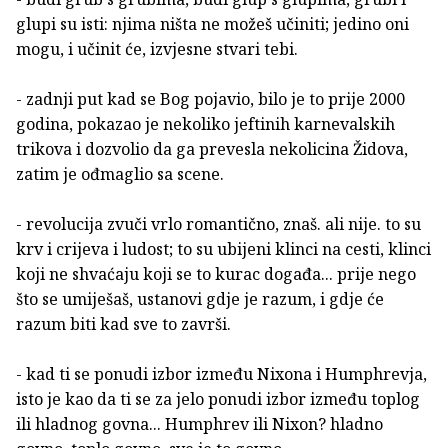
glupi su isti: njima ništa ne možeš učiniti; jedino oni
mogu, i učinit će, izvjesne stvari tebi.
- zadnji put kad se Bog pojavio, bilo je to prije 2000
godina, pokazao je nekoliko jeftinih karnevalskih
trikova i dozvolio da ga prevesla nekolicina Židova,
zatim je ođmaglio sa scene.
- revolucija zvuči vrlo romantično, znaš. ali nije. to su
krv i crijeva i ludost; to su ubijeni klinci na cesti, klinci
koji ne shvaćaju koji se to kurac događa... prije nego
što se umiješaš, ustanovi gdje je razum, i gdje će
razum biti kad sve to završi.
- kad ti se ponudi izbor između Nixona i Humphrevja,
isto je kao da ti se za jelo ponudi izbor između toplog
ili hladnog govna... Humphrev ili Nixon? hladno