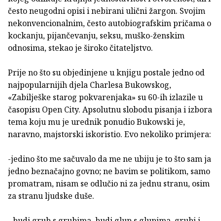
često neugodni opisi i nebirani ulični žargon. Svojim
nekonvencionalnim, često autobiografskim pričama o
kockanju, pijančevanju, seksu, muško-ženskim
odnosima, stekao je široko čitateljstvo.
Prije no što su objedinjene u knjigu postale jedno od
najpopularnijih djela Charlesa Bukowskog,
«Zabilješke starog pokvarenjaka» su 60-ih izlazile u
časopisu Open City. Apsolutnu slobodu pisanja i izbora
tema koju mu je urednik ponudio Bukowski je,
naravno, majstorski iskoristio. Evo nekoliko primjera:
-jedino što me sačuvalo da me ne ubiju je to što sam ja
jedno beznačajno govno; ne bavim se politikom, samo
promatram, nisam se odlučio ni za jednu stranu, osim
za stranu ljudske duše.
- budi grub s grubima, budi glup s glupima, grubi i