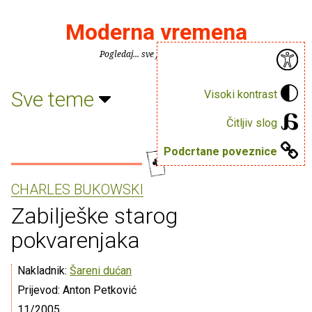
Moderna vremena
Pogledaj... sve je puno knjiga.
Sve teme
Visoki kontrast
Čitljiv slog
Podcrtane poveznice
CHARLES BUKOWSKI
Zabilješke starog
pokvarenjaka
Nakladnik:
Šareni dućan
Prijevod: Anton Petković
11/2005.