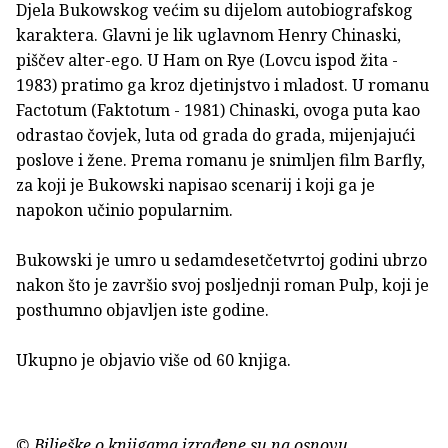
Djela Bukowskog većim su dijelom autobiografskog
karaktera. Glavni je lik uglavnom Henry Chinaski,
piščev alter-ego. U Ham on Rye (Lovcu ispod žita -
1983) pratimo ga kroz djetinjstvo i mladost. U romanu
Factotum (Faktotum - 1981) Chinaski, ovoga puta kao
odrastao čovjek, luta od grada do grada, mijenjajući
poslove i žene. Prema romanu je snimljen film Barfly,
za koji je Bukowski napisao scenarij i koji ga je
napokon učinio popularnim.
Bukowski je umro u sedamdesetčetvrtoj godini ubrzo
nakon što je završio svoj posljednji roman Pulp, koji je
posthumno objavljen iste godine.
Ukupno je objavio više od 60 knjiga.
© Bilješke o knjigama izrađene su na osnovu