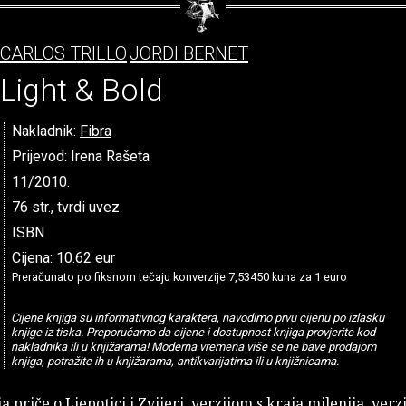
CARLOS TRILLO
JORDI BERNET
Light & Bold
Nakladnik:
Fibra
Prijevod: Irena Rašeta
11/2010.
76 str., tvrdi uvez
ISBN
Cijena: 10.62 eur
Preračunato po fiksnom tečaju konverzije 7,53450 kuna za 1 euro
Cijene knjiga su informativnog karaktera, navodimo prvu cijenu po izlasku
knjige iz tiska. Preporučamo da cijene i dostupnost knjiga provjerite kod
nakladnika ili u knjižarama! Moderna vremena više se ne bave prodajom
knjiga, potražite ih u knjižarama, antikvarijatima ili u knjižnicama.
a priče o Ljepotici i Zvijeri, verzijom s kraja milenija, verz