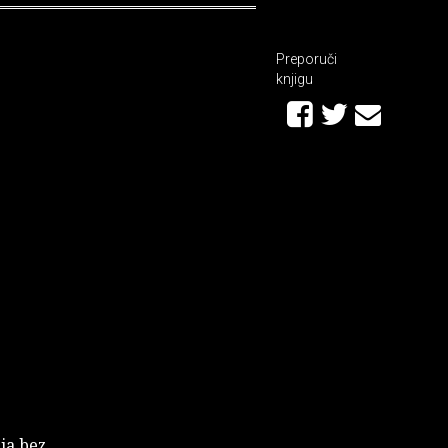
Preporuči
knjigu
ija bez