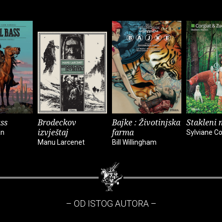
ss
Brodeckov
Bajke : Životinjska
Stakleni 
izvještaj
farma
an
Sylviane Co
Manu Larcenet
Bill Willingham
– OD ISTOG AUTORA –