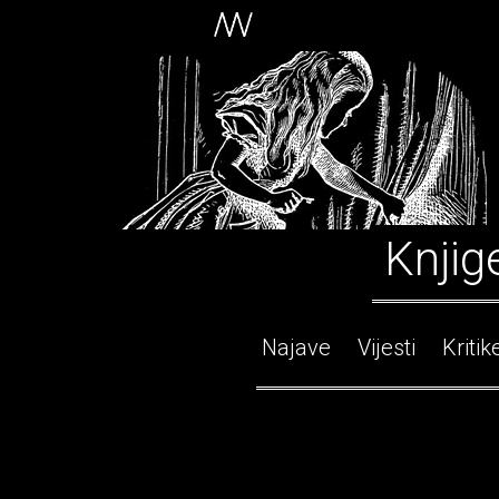
Knjig
Najave
Vijesti
Kritik