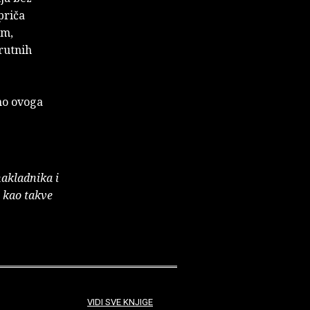
priča
em,
rutnih
 no ovoga
nakladnika i
e kao takve
VIDI SVE KNJIGE