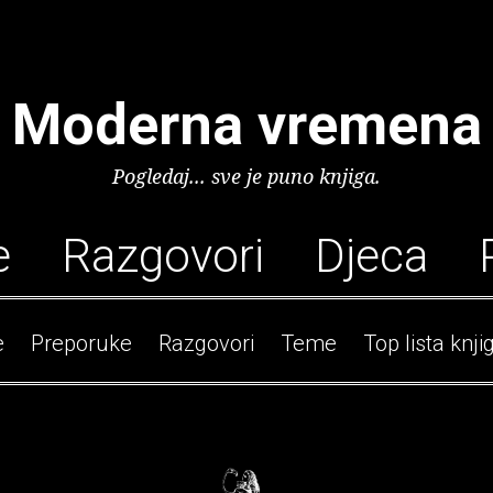
Moderna vremena
Pogledaj... sve je puno knjiga.
e
Razgovori
Djeca
e
Preporuke
Razgovori
Teme
Top lista knji