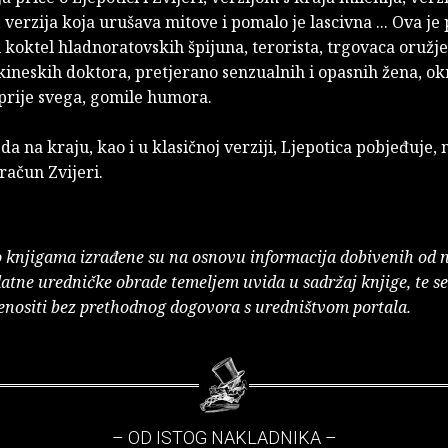
 verzija koja urušava mitove i pomalo je lascivna ... Ova je 
 koktel hladnoratovskih špijuna, terorista, trgovaca oružj
kineskih doktora, pretjerano senzualnih i opasnih žena, ok
 prije svega, gomile humora.
 da na kraju, kao i u klasičnoj verziji, Ljepotica pobjeđuje,
račun Zvijeri.
o knjigama izrađene su na osnovu informacija dobivenih od 
atne uredničke obrade temeljem uvida u sadržaj knjige, te s
enositi bez prethodnog dogovora s uredništvom portala.
– OD ISTOG NAKLADNIKA –