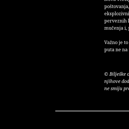
poštovanja,
eksplozivni
perveznih 
mučenja i,
Važno je to
puta ne na 
© Bilješke 
njihove dod
ne smiju pr