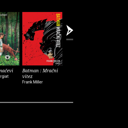
mačevi
Batman : Mračni
Solitudinis morbus
Diplomat
vitez
kronike
rgiat
Sergio Toppi
Frank Miller
Abel Lanz