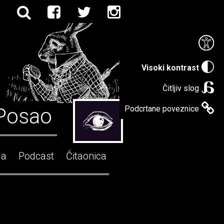
Visoki kontrast
Čitljiv slog
Posao
Podcrtane poveznice
ga
Podcast
Čitaonica