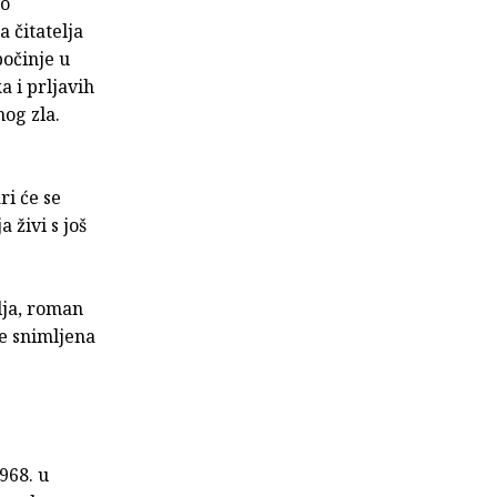
 o
 čitatelja
počinje u
 i prljavih
nog zla.
ri će se
 živi s još
lja, roman
je snimljena
968. u