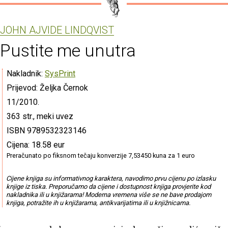
JOHN AJVIDE LINDQVIST
Pustite me unutra
Nakladnik:
SysPrint
Prijevod: Željka Černok
11/2010.
363 str., meki uvez
ISBN 9789532323146
Cijena: 18.58 eur
Preračunato po fiksnom tečaju konverzije 7,53450 kuna za 1 euro
Cijene knjiga su informativnog karaktera, navodimo prvu cijenu po izlasku
knjige iz tiska. Preporučamo da cijene i dostupnost knjiga provjerite kod
nakladnika ili u knjižarama! Moderna vremena više se ne bave prodajom
knjiga, potražite ih u knjižarama, antikvarijatima ili u knjižnicama.