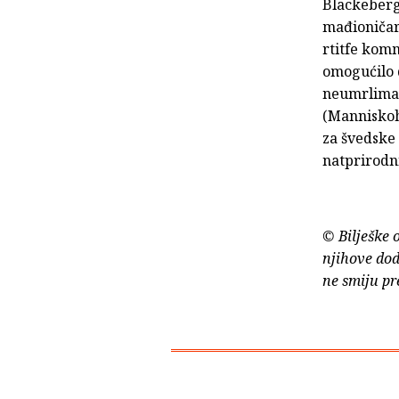
Blackeberg
mađioničar 
rtitfe komm
omogućilo d
neumrlima“
(Manniskoha
za švedske 
natprirodn
© Bilješke 
njihove dod
ne smiju pr