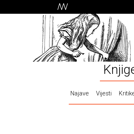
Knjig
Najave
Vijesti
Kritik