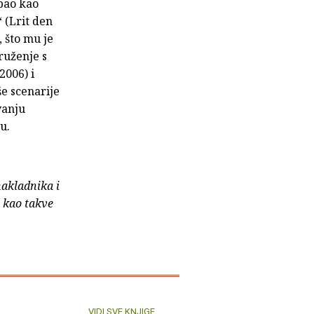
pao kao
 (Lrit den
 što mu je
ruženje s
2006) i
e scenarije
vanju
u.
nakladnika i
e kao takve
VIDI SVE KNJIGE