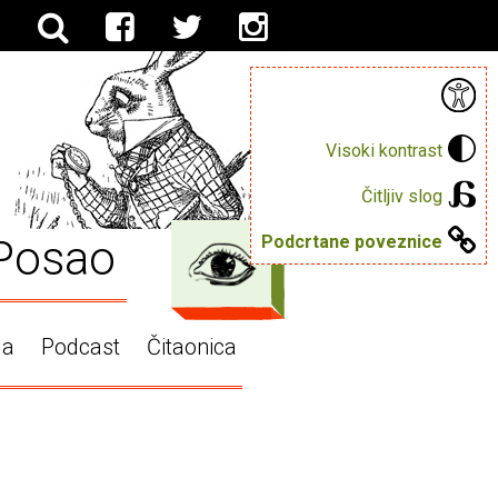
Visoki kontrast
Čitljiv slog
Posao
Podcrtane poveznice
ga
Podcast
Čitaonica