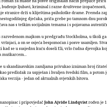
i roman za mlade na posve originalan način prepliće priču
buđenje ljubavi, kriminal i razne društvene izopačenosti, a
je stranice drži u kliještima psihološke drame. Premda za
anestogodišnjeg dječaka, priča grebe po tamnom dnu poroka
očava nas s teškim socijalnim temama i s pojavama autentič
 s razvedenom majkom u predgrađu Stockholma, u školi ga
u vršnjaci, a on se osjeća bespomoćan i posve usamljen. Stva
 kad se u susjednu kuću doseli Eli, vrlo čudna djevojka koja
m muškarcem...
je u skandinavskim zamljama privukao izniman broj čitate
 kao predložak za uspješan i hvaljen švedski film, a potom 
ska verzija - jedan od aktualnih svjetskih bitova.
manopisac i pripovjedač
John Ajvide Lindqvist
rođen je 1