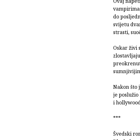
Ovaj napet
vampirima, 
do posljedn
svijetu dv
strasti, su
Oskar živi
zlostavljaj
preokrenuti
sumnjiviji
Nakon što 
je poslužio
i hollywood
***
Švedski ro