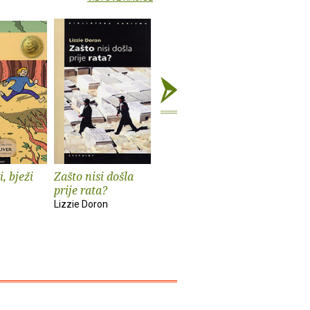
i, bježi
Zašto nisi došla
Otkrivanje
Spaljeni 
prije rata?
Lydie Salvayre
Roy Jacob
Lizzie Doron