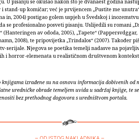
u. U pisanju se okušao nakon što je dvanaest godina nastu
i stand-up komičar; već je prvijencem „Pustite me unutra“
a in, 2004) postigao golem uspjeh u Švedskoj i inozemstvu,
a se profesionalno posveti pisanju. Uslijedili su romani „D
 (Hanteringen av ododa, 2005), „Tapete“ (Pappersvdggar, 
mn, 2008), te pripovijetka „Trindalos“ (2007). Također piš
tv-serijale. Njegova se poetika temelji nadasve na pojavlji
ih i horror-elemenata u realističnom društvenom kontekst
o knjigama izrađene su na osnovu informacija dobivenih od 
atne uredničke obrade temeljem uvida u sadržaj knjige, te s
enositi bez prethodnog dogovora s uredništvom portala.
– OD ISTOG NAKLADNIKA –