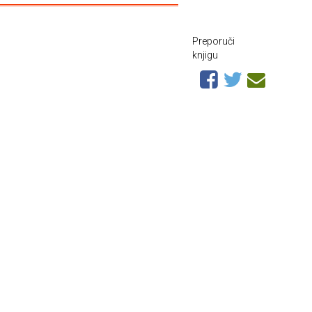
Preporuči
knjigu