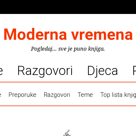
Moderna vremena
Pogledaj... sve je puno knjiga.
e
Razgovori
Djeca
e
Preporuke
Razgovori
Teme
Top lista knji