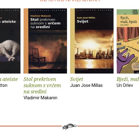
a ateiste
Stol prekriven
Svijet
Bježi, mal
suknom s vrčem
tton
Juan Jose Millas
Uri Orlev
na sredini
Vladimir Makanin